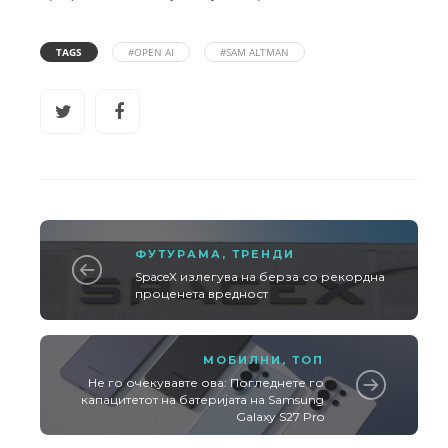
TAGS
#OPEN AI
#SAM ALTMAN
ФУТУРАМА
,
ТРЕНДИ
SpaceX излегува на берза со рекордна
проценета вредност
МОБИЛНИ
,
ТОП
Не го очекувавте ова: Погледнете го
капацитетот на батеријата на Samsung
Galaxy S27 Pro