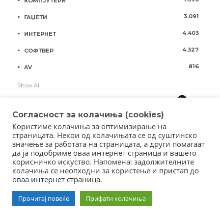
КОМПЈУТЕРИ
3.091
ГАЏЕТИ
4.403
ИНТЕРНЕТ
4.327
СОФТВЕР
816
AV
Show All
Согласност за колачиња (cookies)
Користиме колачиња за оптимизирање на
страницата. Некои од колачињата се од суштинско
значење за работата на страницата, а други помагаат
да ја подобриме оваа интернет страница и вашето
корисничко искуство. Напомена: задолжителните
колачиња се неопходни за користење и пристап до
оваа интернет страница.
Copyright © 2018 - Member of IAB Macedonia
Member of Clip Media Group / 2017
Прочитај повеќе
Прифати колачиња