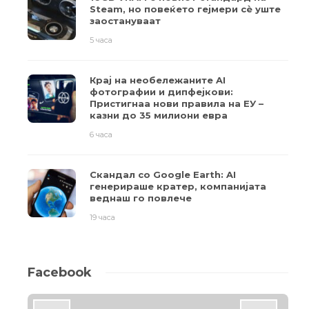
Steam, но повеќето гејмери ​​сè уште
заостануваат
5 часа
Крај на необележаните AI
фотографии и дипфејкови:
Пристигнаа нови правила на ЕУ –
казни до 35 милиони евра
6 часа
Скандал со Google Earth: AI
генерираше кратер, компанијата
веднаш го повлече
19 часа
Facebook