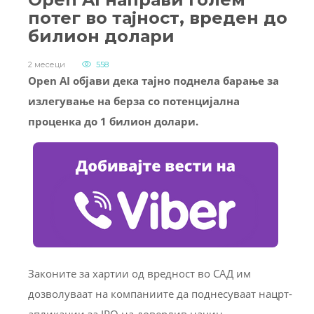
потег во тајност, вреден до
билион долари
2 месеци
558
Open AI објави дека тајно поднела барање за
излегување на берза со потенцијална
проценка до 1 билион долари.
Законите за хартии од вредност во САД им
дозволуваат на компаниите да поднесуваат нацрт-
апликации за IPO на доверлив начин.