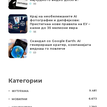
99
Крај на необележаните AI
фотографии и дипфејкови:
Пристигнаа нови правила на ЕУ –
казни до 35 милиони евра
98
Скандал со Google Earth: AI
генерираше кратер, компанијата
веднаш го повлече
69
Категории
9.481
ФУТУРАМА
6.673
МОБИЛНИ
1.390