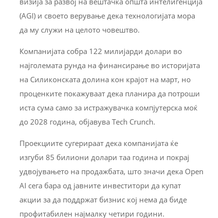
визија за развој на вештачка општа интелигенција
(AGI) и своето верување дека технологијата мора
да му служи на целото човештво.
Компанијата собра 122 милијарди долари во
најголемата рунда на финансирање во историјата
на Силиконската долина кон крајот на март, но
проценките покажуваат дека планира да потроши
иста сума само за истражувачка компјутерска моќ
до 2028 година, објавува Tech Crunch.
Проекциите сугерираат дека компанијата ќе
изгуби 85 билиони долари таа година и покрај
удвојувањето на продажбата, што значи дека Open
AI сега бара од јавните инвеститори да купат
акции за да поддржат бизнис кој нема да биде
профитабилен најмалку четири години.