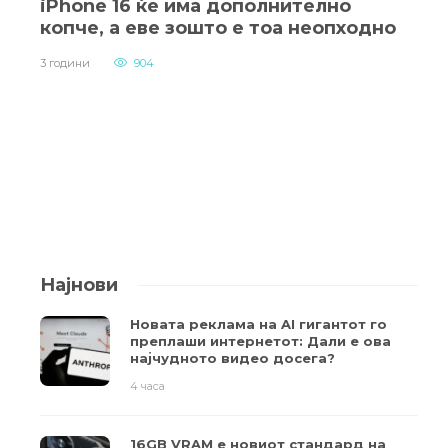
iPhone 16 ќе има дополнително
копче, а еве зошто е тоа неопходно
3 години
904
Најнови
Новата реклама на AI гигантот го
преплаши интернетот: Дали е ова
најчудното видео досега?
4 часа
16GB VRAM е новиот стандард на