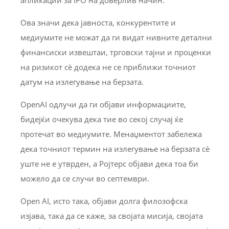
Ова значи дека јавноста, конкурентите и
медиумите не можат да ги видат нивните детални
финансиски извештаи, трговски тајни и проценки
на ризикот сè додека не се приближи точниот
датум на излегување на берзата.
OpenAI одлучи да ги објави информациите,
бидејќи очекува дека тие во секој случај ќе
протечат во медиумите. Менаџментот забележа
дека точниот термин на излегување на берзата сè
уште не е утврден, а Ројтерс објави дека тоа би
можело да се случи во септември.
Open AI, исто така, објави долга филозофска
изјава, така да се каже, за својата мисија, својата