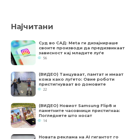
Најчитани
Суд во САД: Meta ги дизајнираше
своите производи да предизвикаат
зависност кај младите луѓе
56
(ВИДЕО) Танцуваат, памтат и имаат
кожа како луѓето: Овие роботи
пристигнуваат во домовите
22
(ВИДЕО) Новиот Samsung Flip8 и
паметните часовници пристигнаа:
Погледнете што носат
14
Новата реклама на AI гигантот го