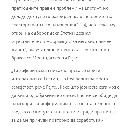
претходните правни проблеми на Епстин“, но
додаде дека „не го разбирал целосно обемот на
злосторствата што ги извршил“. Тој, исто така, му
откри на одборот дека Епстин дознал
„чувствителни информации за неговиот личен
живот“, вклучително и неговата неверност во
бракот со Мелинда Френч Гејтс.
„Тие афери немаа никаква врска со моите
интеракции со Епстин, но беа болни за моето
семејство“, рече Гејтс. „Како што јавноста сега може
да види од објавените записи, Епстин се обиде да
ги искористи информациите за мојата неверност –
заедно со многуте лаги што ги изгради врз нив –
за да ме принуди повторно да соработувам.