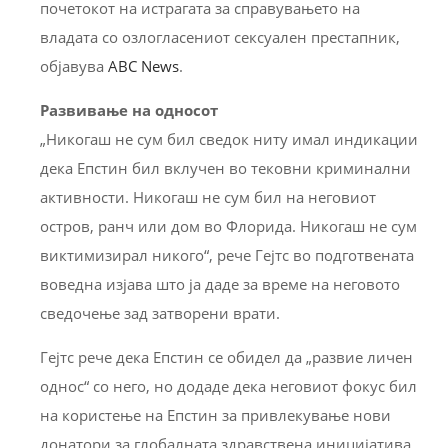
почетокот на истрагата за справувањето на
владата со озлогласениот сексуален престапник,
објавува
ABC News
.
Развивање на односот
„Никогаш не сум бил сведок ниту имал индикации
дека Епстин бил вклучен во тековни криминални
активности. Никогаш не сум бил на неговиот
остров, ранч или дом во Флорида. Никогаш не сум
виктимизирал никого“, рече Гејтс во подготвената
воведна изјава што ја даде за време на неговото
сведочење зад затворени врати.
Гејтс рече дека Епстин се обидел да „развие личен
однос“ со него, но додаде дека неговиот фокус бил
на користење на Епстин за привлекување нови
донатори за глобалната здравствена иницијатива