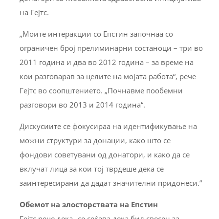
на Гејтс.
„Моите интеракции со Епстин започнаа со
ограничен број прелиминарни состаноци – три во
2011 година и два во 2012 година – за време на
кои разговарав за целите на мојата работа“, рече
Гејтс во соопштението. „Почнавме пообемни
разговори во 2013 и 2014 година“.
Дискусиите се фокусираа на идентификување на
можни структури за донации, како што се
фондови советувани од донатори, и како да се
вклучат лица за кои тој тврдеше дека се
заинтересирани да дадат значителни придонеси.“
Обемот на злосторствата на Епстин
Гејтс рече дека „се сеќава дека бил свесен за