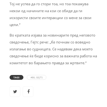
Тој не успеа да го стори тоа, но тоа покажува
некои од начините на кои се обиде да ги
искористи своите интеракции со мене за свои
цели.“
Во кратката изјава за новинарите пред неговото
сведочење, Гејтс рече: „Ќе почнам со воведно
излагање во судницата. Се надевам дека моето
сведочење ќе биде корисно за важната работа на
комитетот во барањето правда за жртвите.“
TAGS
#BIL GEJTS