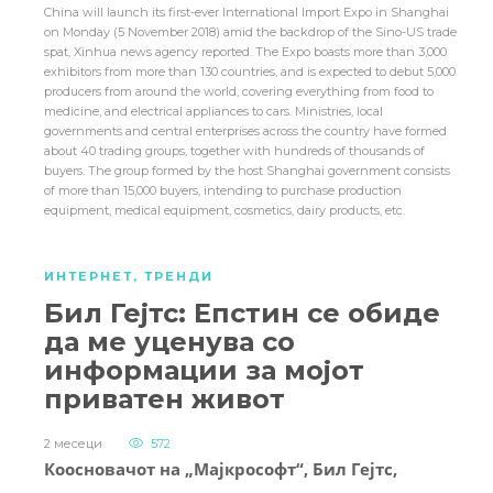
China will launch its first-ever International Import Expo in Shanghai
on Monday (5 November 2018) amid the backdrop of the Sino-US trade
spat, Xinhua news agency reported. The Expo boasts more than 3,000
exhibitors from more than 130 countries, and is expected to debut 5,000
producers from around the world, covering everything from food to
medicine, and electrical appliances to cars. Ministries, local
governments and central enterprises across the country have formed
about 40 trading groups, together with hundreds of thousands of
buyers. The group formed by the host Shanghai government consists
of more than 15,000 buyers, intending to purchase production
equipment, medical equipment, cosmetics, dairy products, etc.
ИНТЕРНЕТ
,
ТРЕНДИ
Бил Гејтс: Епстин се обиде
да ме уценува со
информации за мојот
приватен живот
2 месеци
572
Коосновачот на „Мајкрософт“, Бил Гејтс,