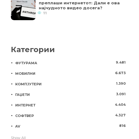
преплаши интернетот: Дали е ова
најчудното видео досега?
11
Категории
9.481
ФУТУРАМА
6.673
МОБИЛНИ
1.390
КОМПЈУТЕРИ
3.091
ГАЏЕТИ
4.404
ИНТЕРНЕТ
4.327
СОФТВЕР
816
AV
Show All