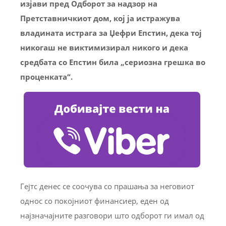
изјави пред Одборот за надзор на
Претставничкиот дом, кој ја истражува
владината истрага за Џефри Епстин, дека тој
никогаш не виктимизирал никого и дека
средбата со Епстин била „сериозна грешка во
проценката“.
Гејтс денес се соочува со прашања за неговиот
однос со покојниот финансиер, еден од
најзначајните разговори што одборот ги имал од