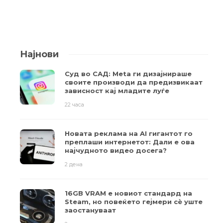
Најнови
Суд во САД: Meta ги дизајнираше
своите производи да предизвикаат
зависност кај младите луѓе
22 часа
Новата реклама на AI гигантот го
преплаши интернетот: Дали е ова
најчудното видео досега?
2 дена
16GB VRAM е новиот стандард на
Steam, но повеќето гејмери ​​сè уште
заостануваат