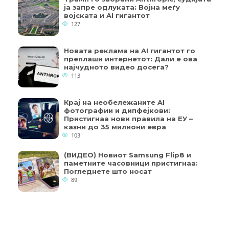
ја запре одлуката: Војна меѓу
војската и AI гигантот
127
Новата реклама на AI гигантот го
преплаши интернетот: Дали е ова
најчудното видео досега?
113
Крај на необележаните AI
фотографии и дипфејкови:
Пристигнаа нови правила на ЕУ –
казни до 35 милиони евра
103
(ВИДЕО) Новиот Samsung Flip8 и
паметните часовници пристигнаа:
Погледнете што носат
89