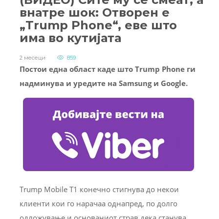
внатре шок: Отворен е
„Trump Phone“, еве што
има во кутијата
2 месеци
859
Постои една област каде што Trump Phone ги
надминува и уредите на Samsung и Google.
Trump Mobile T1 конечно стигнува до некои
клиенти кои го нарачаа однапред, по долго
одложување и основаниот страв дека станува