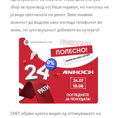
збор за производ кој беше најавен, но никогаш не
ја виде светлината на денот. Веќе имавме
можност да видиме како изгледа телефонот во
живо, но што всушност добивате во кутијата?
CNET објави кратко видео од отпакувањето на