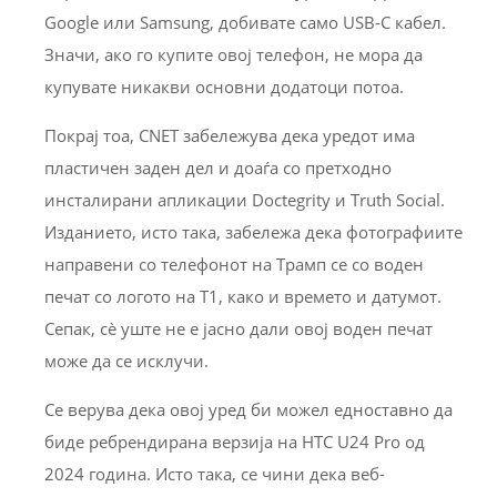
Google или Samsung, добивате само USB-C кабел.
Значи, ако го купите овој телефон, не мора да
купувате никакви основни додатоци потоа.
Покрај тоа, CNET забележува дека уредот има
пластичен заден дел и доаѓа со претходно
инсталирани апликации Doctegrity и Truth Social.
Изданието, исто така, забележа дека фотографиите
направени со телефонот на Трамп се со воден
печат со логото на T1, како и времето и датумот.
Сепак, сè уште не е јасно дали овој воден печат
може да се исклучи.
Се верува дека овој уред би можел едноставно да
биде ребрендирана верзија на HTC U24 Pro од
2024 година. Исто така, се чини дека веб-