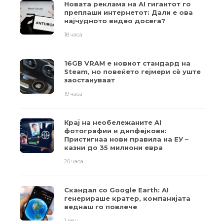
Новата реклама на AI гигантот го
преплаши интернетот: Дали е ова
најчудното видео досега?
18 часа
16GB VRAM е новиот стандард на
Steam, но повеќето гејмери ​​сè уште
заостануваат
19 часа
Крај на необележаните AI
фотографии и дипфејкови:
Пристигнаа нови правила на ЕУ –
казни до 35 милиони евра
20 часа
Скандал со Google Earth: AI
генерираше кратер, компанијата
веднаш го повлече
1 ден