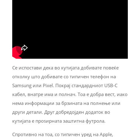
Се испостави дека во кутијата добивате повеќе
отколку што добивате со типичен телефон на
Samsung или Pixel. Покрај стандардниот USB-C
кабел, внатре има и полнач. Тоа е добра вест, иако
нема информации за брзината на полнење или
други детали. Друг добредојден додаток во
кутијата е проѕирната заштитна футрола.
Спротивно на тоа, со типичен уред на Apple,