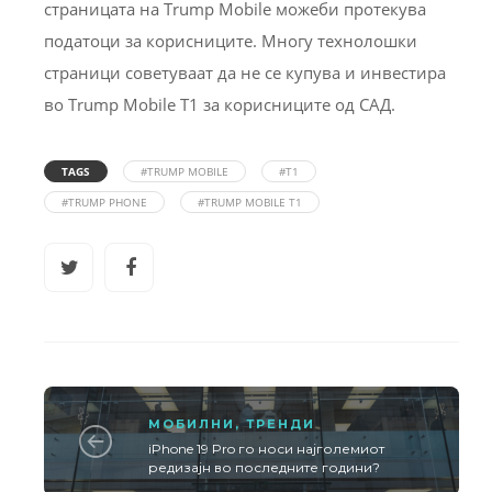
страницата на Trump Mobile можеби протекува
податоци за корисниците. Многу технолошки
страници советуваат да не се купува и инвестира
во Trump Mobile T1 за корисниците од САД.
TAGS
#TRUMP MOBILE
#Т1
#TRUMP PHONE
#TRUMP MOBILE T1
МОБИЛНИ
,
ТРЕНДИ
iPhone 19 Pro го носи најголемиот
редизајн во последните години?