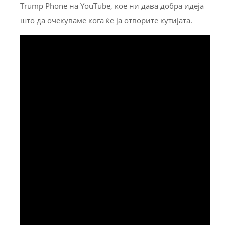
Trump Phone на YouTube, кое ни дава добра идеја
што да очекуваме кога ќе ја отворите кутијата.