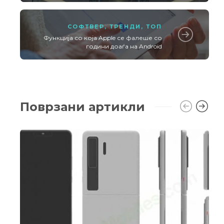
СОФТВЕР
,
ТРЕНДИ
,
ТОП
Функција со која Apple се фалеше со
години доаѓа на Android
Поврзани артикли