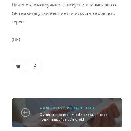
Наменета е исклучиво за искусни планинари со
GPS навигациски вештини и искуство во алпски
терен.
(ПР)
СОФТВЕР
,
ТРЕНДИ
,
ТОП
Функција со која Apple се фалеше со
години доаѓа на Android