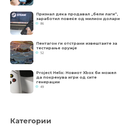
Признал дека продавал „бели лаги“,
заработил повеќе од милион долари
86
Пентагон ги отстрани извештаите за
тестирање оружје
52
Project Helix: Новиот Xbox би можел
да покренува игри од сите
генерации
49
Категории