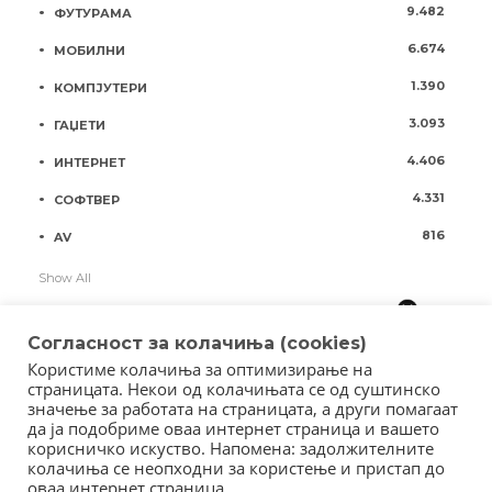
9.482
ФУТУРАМА
6.674
МОБИЛНИ
1.390
КОМПЈУТЕРИ
3.093
ГАЏЕТИ
4.406
ИНТЕРНЕТ
4.331
СОФТВЕР
816
AV
Show All
Согласност за колачиња (cookies)
Користиме колачиња за оптимизирање на
страницата. Некои од колачињата се од суштинско
значење за работата на страницата, а други помагаат
да ја подобриме оваа интернет страница и вашето
корисничко искуство. Напомена: задолжителните
колачиња се неопходни за користење и пристап до
оваа интернет страница.