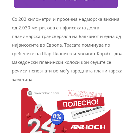
Со 202 километри и просечна надморска висина
од 2.030 метри, ова е највисоката долга
планинарска трансверзала на Балканот и една од
највисоките во Европа. Трасата поминува по
гребените на Шар Планина и масивот Кораб – два
македонски планински колоси кои сеуште се
речиси непознати во меѓународната планинарска
заедница.