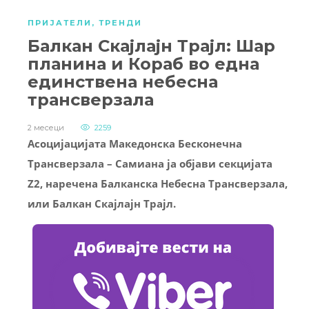
ПРИЈАТЕЛИ
,
ТРЕНДИ
Балкан Скајлајн Трајл: Шар
планина и Кораб во една
единствена небесна
трансверзалa
2 месеци
2259
Асоцијацијата Македонска Бесконечна
Трансверзала – Самиана ја објави секцијата
Z2, наречена Балканска Небесна Трансверзала,
или Балкан Скајлајн Трајл.