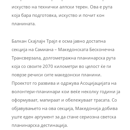
искуство на технички алпски терен. Ова е рута
која бара подготовка, искуство и почит кон
планината.
Балкан Скајлајн Трајл е осма јавно достапна
секција на Самиана – Македонската Бесконечна
Трансверзала, долгометражна планинарска рута
која со своите 2070 километри во целост ќе ги
поврзе речиси сите македонски планини.
Проектот го развива и одржува Асоцијацијата на
волонтери-планинари кои веќе неколку години ја
оформуваат, мапираат и обележуваат трасата. Со
објавувањето на ова секција, Македонија добива
уште еден аргумент за да стане сериозна светска
планинарска дестинација.