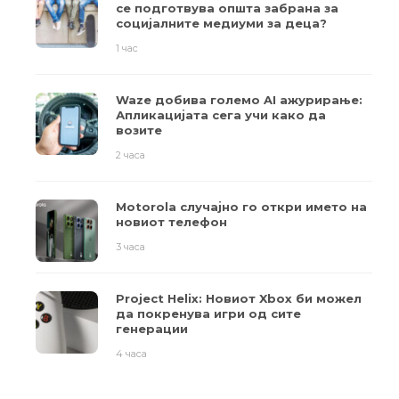
се подготвува општа забрана за
социјалните медиуми за деца?
1 час
Waze добива големо AI ажурирање:
Апликацијата сега учи како да
возите
2 часа
Motorola случајно го откри името на
новиот телефон
3 часа
Project Helix: Новиот Xbox би можел
да покренува игри од сите
генерации
4 часа