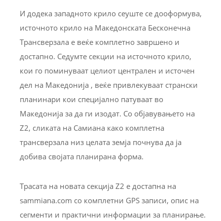
И додека западното крило сеуште се дооформува,
источното крило на Македонската Бесконечна
Трансверзала е веќе комплетно завршено и
достапно. Седумте секции на источното крило,
кои го поминуваат целиот централен и источен
дел на Македонија , веќе привлекуваат странски
планинари кои специјално патуваат во
Македонија за да ги изодат. Со објавувањето на
Z2, сликата на Самиана како комплетна
трансверзала низ целата земја почнува да ја
добива својата планирана форма.
Трасата на новата секција Z2 е достапна на
sammiana.com со комплетни GPS записи, опис на
сегменти и практични информации за планирање.