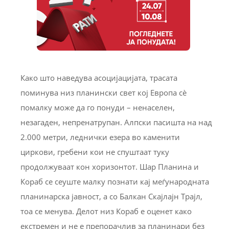
Како што наведува асоцијацијата, трасата
поминува низ планински свет кој Европа сè
помалку може да го понуди – ненаселен,
незагаден, непренатрупан. Алпски пасишта на над
2.000 метри, леднички езера во каменити
циркови, гребени кои не спуштаат туку
продолжуваат кон хоризонтот. Шар Планина и
Кораб се сеуште малку познати кај меѓународната
планинарска јавност, а со Балкан Скајлајн Трајл,
тоа се менува. Делот низ Кораб е оценет како
екстремен и не е препорачлив за планинари без