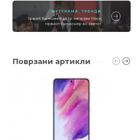
ФУТУРАМА
,
ТРЕНДИ
SpaceX би можел да го направи Маск
првиот билионер во светот
Поврзани артикли