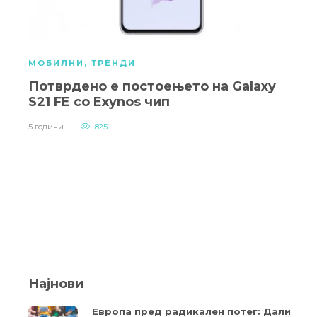
МОБИЛНИ
,
ТРЕНДИ
Потврдено е постоењето на Galaxy
S21 FE со Exynos чип
5 години
825
Најнови
Европа пред радикален потег: Дали