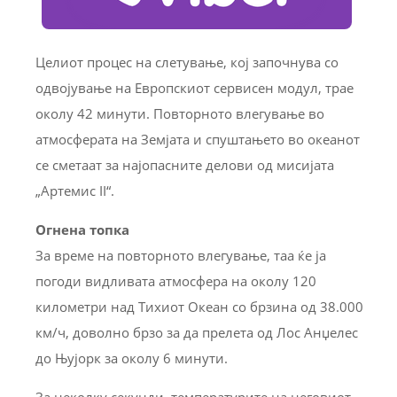
Целиот процес на слетување, кој започнува со
одвојување на Европскиот сервисен модул, трае
околу 42 минути. Повторното влегување во
атмосферата на Земјата и спуштањето во океанот
се сметаат за најопасните делови од мисијата
„Артемис II“.
Огнена топка
За време на повторното влегување, таа ќе ја
погоди видливата атмосфера на околу 120
километри над Тихиот Океан со брзина од 38.000
км/ч, доволно брзо за да прелета од Лос Анџелес
до Њујорк за околу 6 минути.