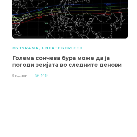
ФУТУРАМА
,
UNCATEGORIZED
Голема сончева бура може да ја
погоди земјата во следните денови
9 години
1464