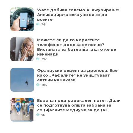
Waze добива големо AI ажурирање:
Апликацијата сега учи како да
возите
744
Можете ли да го користите
телефонот додека се полни?
Вистината за батеријата што ќе ве
изненади
292
Француски рецепт за дронови: Еве
како „Рафалите“ ќе уништуваат
евтини камикази
186
Европа пред радикален потег: Дали
се подготвува општа забрана за
социјалните медиуми за деца?
96