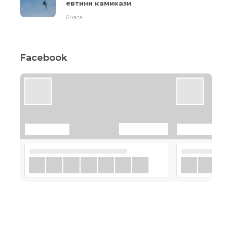
евтини камикази
6 часа
Facebook