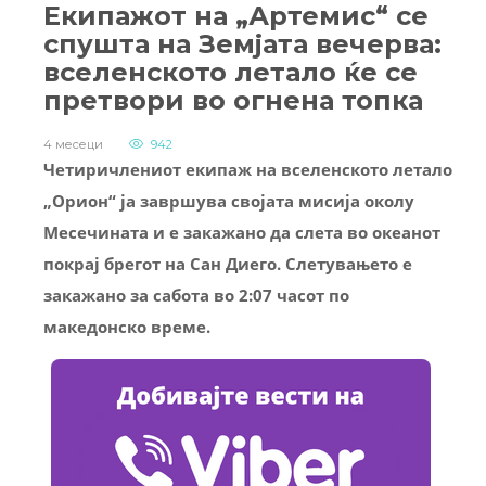
Екипажот на „Артемис“ се
спушта на Земјата вечерва:
вселенското летало ќе се
претвори во огнена топка
4 месеци
942
Четиричлениот екипаж на вселенското летало
„Орион“ ја завршува својата мисија околу
Месечината и е закажано да слета во океанот
покрај брегот на Сан Диего. Слетувањето е
закажано за сабота во 2:07 часот по
македонско време.