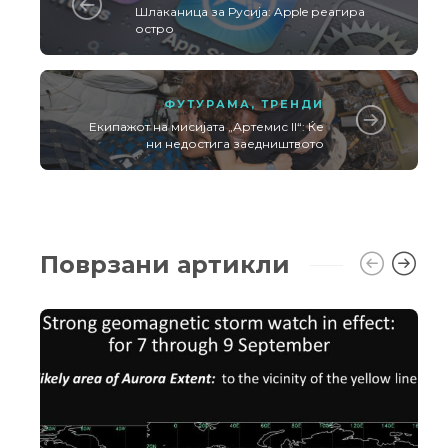
Шлаканица за Русија: Apple реагира
остро
ФУТУРАМА
,
ТРЕНДИ
Екипажот на мисијата „Артемис II“: Ќе
ни недостига заедништвото
Поврзани артикли