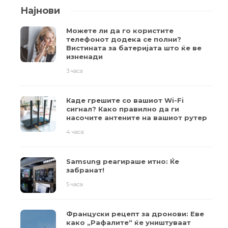
Најнови
Можете ли да го користите
телефонот додека се полни?
Вистината за батеријата што ќе ве
изненади
3 часа
Каде грешите со вашиот Wi-Fi
сигнал? Како правилно да ги
насочите антените на вашиот рутер
4 часа
Samsung реагираше итно: Ќе
забранат!
5 часа
Француски рецепт за дронови: Еве
како „Рафалите“ ќе уништуваат