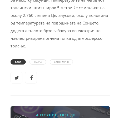
За неколку секунди, температурите на неговиот
топлински штит широк 5 метри ќе се искачат на
околу 2.760 степени Целзиусови, околу половина
од температурата на површината на Сонцето,
додека леталото брзо забавува во електрично
наелектризирана огнена топка од атмосферско
триење.
TAGS
#NASA
#ARTEMIS II
ИНТЕРНЕТ
,
ТРЕНДИ