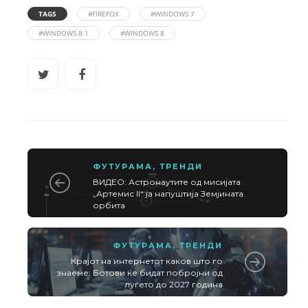
TAGS
#FIREFOX
#WINDOWS 7
#WINDOWS 8.1
#WINDOWS 8
ФУТУРАМА
,
ТРЕНДИ
ВИДЕО: Астронаутите од мисијата
„Артемис II“ ја напуштија Земјината
орбита
ФУТУРАМА
,
ТРЕНДИ
Крајот на интернетот каков што го
знаеме: Ботови ќе бидат побројни од
луѓето до 2027 година