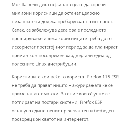
Mozilla вели дека нејзината цел е да спречи
милиони корисници да останат целосно
незаштитени додека пребаруваат на интернет.
Сепак, се забележува дека ова е последното
проширување и дека корисниците треба да го
искористат претстојниот период за да планираат
премин кон посовремен хардвер или една од
полесните Linux дистрибуции.
Корисниците кои веќе го користат Firefox 115 ESR
не треба да прават ништо – ажурирањата ќе се
применат автоматски. За оние кои сè уште се
потпираат на постари системи, Firefox ESR
останува единствениот релевантен и безбеден
прозорец кон светот на интернетот.