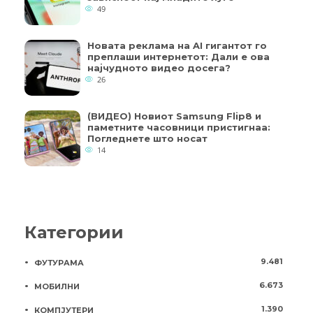
49
Новата реклама на AI гигантот го
преплаши интернетот: Дали е ова
најчудното видео досега?
26
(ВИДЕО) Новиот Samsung Flip8 и
паметните часовници пристигнаа:
Погледнете што носат
14
Категории
9.481
ФУТУРАМА
6.673
МОБИЛНИ
1.390
КОМПЈУТЕРИ