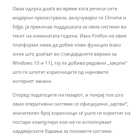
Оваа одлука доаѓа во време кога речиси сите
модерни прелистувачи, вклучувајќи ги Chrome и
Edge, ја прекинаа поддршката за овие системи во
текот на изминатата година. Иако Firefox на овие
платформи нема да добие нови функции (како
оние што доаѓаат во стандардните верзии за
Windows 10 и 11), тој ќе добива редовни „закрпи“
што ги штитат корисниците од најновите
интернет закани.
Според податоците на пазарот, и покрај тоа што
овие оперативни системи се официјално „мртви“,
значителен број корисници сè уште ги користат на
постари компјутери кои не ги исполнуваат
хардверските барања за поновите системи.