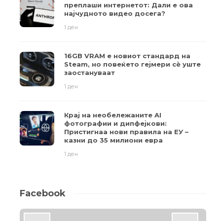
преплаши интернетот: Дали е ова
најчудното видео досега?
1 ден
16GB VRAM е новиот стандард на
Steam, но повеќето гејмери ​​сè уште
заостануваат
1 ден
Крај на необележаните AI
фотографии и дипфејкови:
Пристигнаа нови правила на ЕУ –
казни до 35 милиони евра
1 ден
Facebook