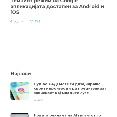
Темниот режим на Google
апликацијата достапен за Android и
iOS
6 години
1019
Најнови
Суд во САД: Meta ги дизајнираше
своите производи да предизвикаат
зависност кај младите луѓе
4 часа
Новата реклама на AI гигантот го