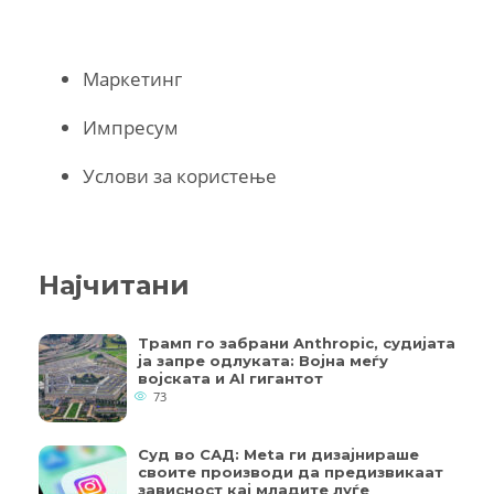
Маркетинг
Импресум
Услови за користење
Најчитани
Трамп го забрани Anthropic, судијата
ја запре одлуката: Војна меѓу
војската и AI гигантот
73
Суд во САД: Meta ги дизајнираше
своите производи да предизвикаат
зависност кај младите луѓе