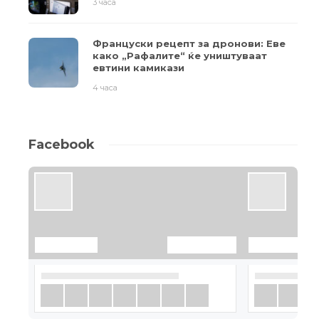
3 часа
Француски рецепт за дронови: Еве
како „Рафалите“ ќе уништуваат
евтини камикази
4 часа
Facebook