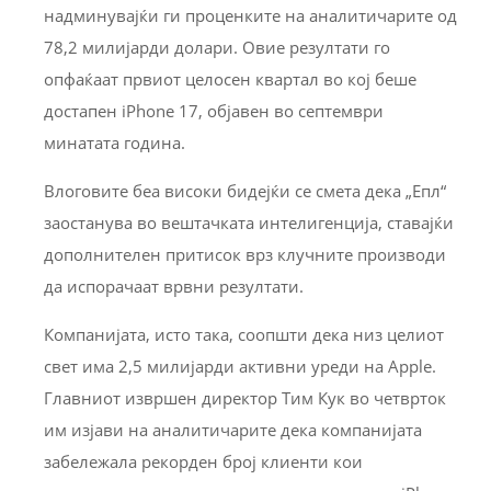
надминувајќи ги проценките на аналитичарите од
78,2 милијарди долари. Овие резултати го
опфаќаат првиот целосен квартал во кој беше
достапен iPhone 17, објавен во септември
минатата година.
Влоговите беа високи бидејќи се смета дека „Епл“
заостанува во вештачката интелигенција, ставајќи
дополнителен притисок врз клучните производи
да испорачаат врвни резултати.
Компанијата, исто така, соопшти дека низ целиот
свет има 2,5 милијарди активни уреди на Apple.
Главниот извршен директор Тим Кук во четврток
им изјави на аналитичарите дека компанијата
забележала рекорден број клиенти кои