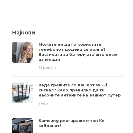
Најнови
Можете ли да го користите
телефонот додека се полни?
Вистината за батеријата што ќе ве
изненади
53 минути
Каде грешите со вашиот Wi-Fi
сигнал? Како правилно да ги
насочите антените на вашиот рутер
2 часа
Samsung реагираше итно: Ќе
забранат!