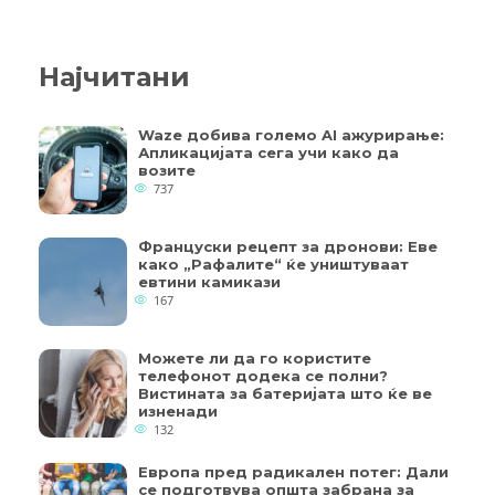
Најчитани
Waze добива големо AI ажурирање:
Апликацијата сега учи како да
возите
737
Француски рецепт за дронови: Еве
како „Рафалите“ ќе уништуваат
евтини камикази
167
Можете ли да го користите
телефонот додека се полни?
Вистината за батеријата што ќе ве
изненади
132
Европа пред радикален потег: Дали
се подготвува општа забрана за