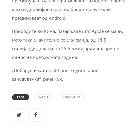
преминуваат од постари модели на новиот iPhone,
како и двоцифрен раст на бројот на луѓе кои
преминуваат од Android.
Приходите во Кина, пазар каде што Apple се мачи,
исто така значително се зголемија, од 18,5
милијарди долари на 25,5 милијарди долари во
однос на претходната година.
„Побарувачката за iPhone е едноставно
зачудувачка“, рече Кук.
TAGS
#APPLE
#IPHONE 17