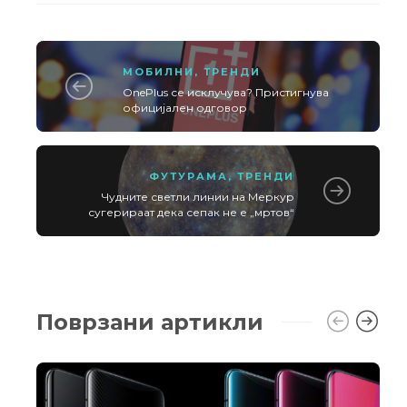
МОБИЛНИ
,
ТРЕНДИ
OnePlus се исклучува? Пристигнува
официјален одговор
ФУТУРАМА
,
ТРЕНДИ
Чудните светли линии на Меркур
сугерираат дека сепак не е „мртов“
Поврзани артикли