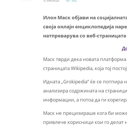
10 месеци
952
Илон Маск објави на социјалнат
своја онлајн енциклопедија нареч
натпреварува со веб-страницата 
Д
Маск тврди дека новата платформа 
страницата Wikipedia, која тој пост
Идната „Grokipedia“ ќе се потпира н
анализира содржината на страници
информации, а потоа да ги корегир
Маск не прецизираше кога би можел
привлече корисници кои го делат н