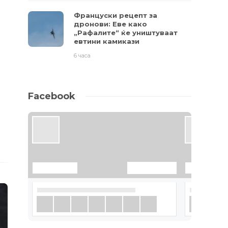
Француски рецепт за
дронови: Еве како
„Рафалите“ ќе уништуваат
евтини камикази
6 часа
Facebook