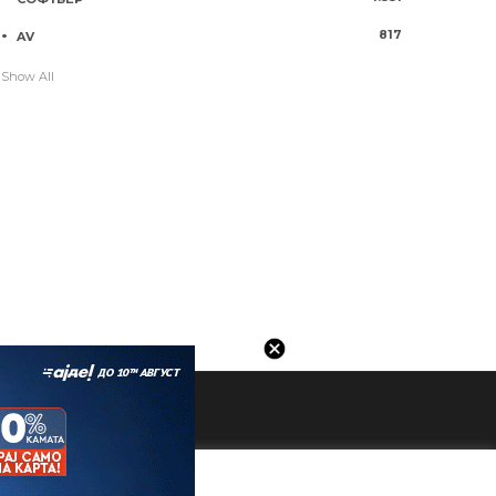
817
AV
Show All