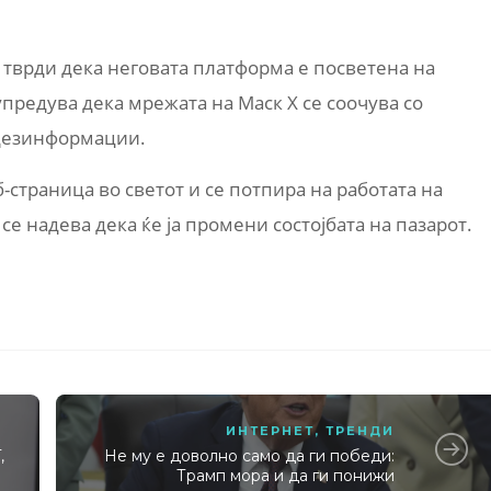
, тврди дека неговата платформа е посветена на
предува дека мрежата на Маск X се соочува со
дезинформации.
б-страница во светот и се потпира на работата на
се надева дека ќе ја промени состојбата на пазарот.
ИНТЕРНЕТ
,
ТРЕНДИ
,
Не му е доволно само да ги победи:
Трамп мора и да ги понижи