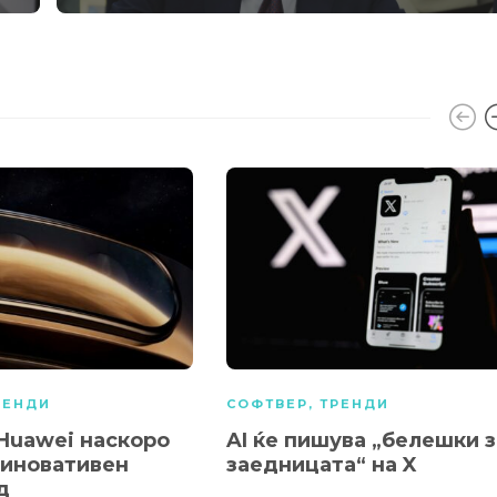
РЕНДИ
СОФТВЕР
,
ТРЕНДИ
 Huawei наскоро
AI ќе пишува „белешки з
 иновативен
заедницата“ на X
д