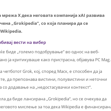
а мрежа X дека неговата компанија xAI развива
ена „Grokipedia“, со која планира да се
Wikipedia.
обивај вести на вибер
ќе биде „големо подобрување“ во однос на веб-
ојано ја критикуваше како пристрасна, објавува PC Mag.
а четботот Grok, кој, според Маск, е способен да ја
те, да препознава вистини, полувистини и неточни
а со додавање на „недостасувачки контекст“.
а да биде лансирана „Grokipedia“, но се очекува да
еговото мислење за тоа дека Wikipedia е финансиран