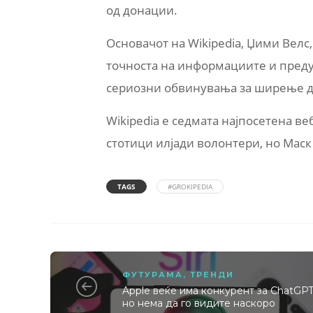
од донации.
Основачот на Wikipedia, Џими Велс
точноста на информациите и преду
сериозни обвинувања за ширење 
Wikipedia е седмата најпосетена ве
стотици илјади волонтери, но Маск 
TAGS
#GROKIPEDIA
ФУТУРАМА
,
ТРЕНДИ
Apple веќе има конкурент за ChatGPT
но нема да го видите наскоро