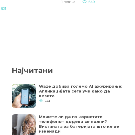
1 година
640
801
Најчитани
Waze добива големо AI ажурирање:
Апликацијата сега учи како да
возите
744
Можете ли да го користите
телефонот додека се полни?
Вистината за батеријата што ќе ве
изненади