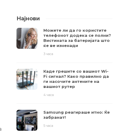
Најнови
Можете ли да го користите
телефонот додека се полни?
Вистината за батеријата што
ќе ве изненади
3 часа
Каде грешите со вашиот Wi-
Fi сигнал? Како правилно да
ги насочите антените на
вашиот рутер
4 часа
Samsung реагираше итно: Ќе
забранат!
5 часа
а