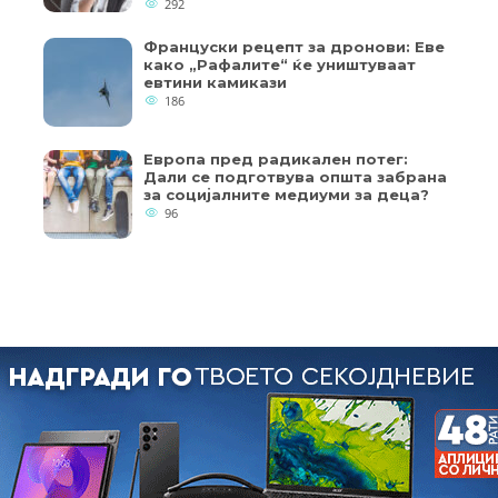
292
Француски рецепт за дронови: Еве
како „Рафалите“ ќе уништуваат
евтини камикази
186
Европа пред радикален потег:
Дали се подготвува општа забрана
за социјалните медиуми за деца?
96
Copyright © 2018 - Member of IAB Macedonia