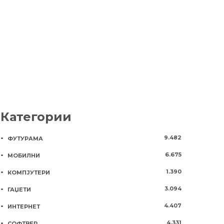
1 година
876
и кариерен развој
5 години
1420
Категории
9.482
ФУТУРАМА
6.675
МОБИЛНИ
1.390
КОМПЈУТЕРИ
3.094
ГАЏЕТИ
4.407
ИНТЕРНЕТ
4.331
СОФТВЕР