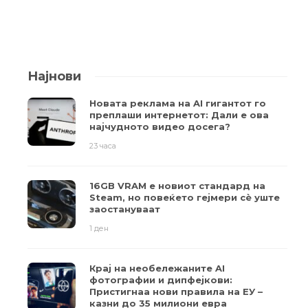
Најнови
Новата реклама на AI гигантот го
преплаши интернетот: Дали е ова
најчудното видео досега?
23 часа
16GB VRAM е новиот стандард на
Steam, но повеќето гејмери ​​сè уште
заостануваат
1 ден
Крај на необележаните AI
фотографии и дипфејкови:
Пристигнаа нови правила на ЕУ –
казни до 35 милиони евра