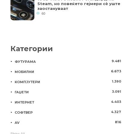
Steam, но повеќето гејмери ​​сè уште
заостануваат
60
Категории
9.481
ФУТУРАМА
6.673
МОБИЛНИ
1.390
КОМПЈУТЕРИ
3.091
ГАЏЕТИ
4.403
ИНТЕРНЕТ
4.327
СОФТВЕР
816
AV
Show All