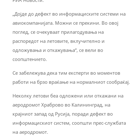
„Дојде до дефект во информациските системи на
авиокомпанијата. Можни се прекини. Во овој
поглед, се очекуваат прилагодувања на
распоредот на летовите, вклучително и
одложувања и откажувања“, се вели во
соопштението.
Се забележува дека тим експерти во моментов
работи на брзо враќање на нормалниот сообраќај.
Неколку летови беа одложени или откажани на
аеродромот Храброво во Калининград, на
крајниот запад од Русија, поради дефект во
информацискиот систем, соопшти прес-службата
на аеродромот.