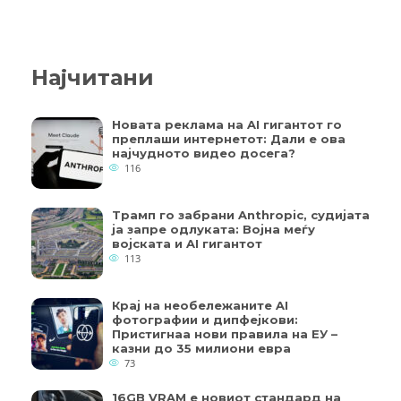
Најчитани
Новата реклама на AI гигантот го
преплаши интернетот: Дали е ова
најчудното видео досега?
116
Трамп го забрани Anthropic, судијата
ја запре одлуката: Војна меѓу
војската и AI гигантот
113
Крај на необележаните AI
фотографии и дипфејкови:
Пристигнаа нови правила на ЕУ –
казни до 35 милиони евра
73
16GB VRAM е новиот стандард на