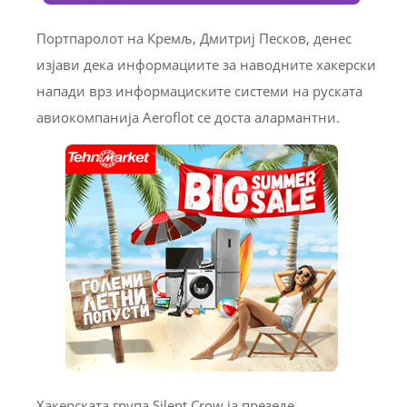
Портпаролот на Кремљ, Дмитриј Песков, денес
изјави дека информациите за наводните хакерски
напади врз информациските системи на руската
авиокомпанија Aeroflot се доста алармантни.
Хакерската група Silent Crow ја презеде