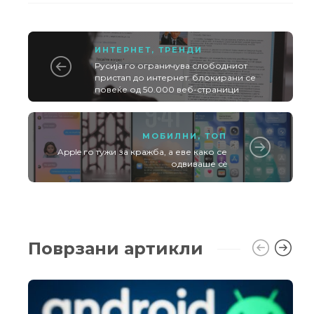
ИНТЕРНЕТ
,
ТРЕНДИ
Русија го ограничува слободниот
пристап до интернет: блокирани се
повеќе од 50.000 веб-страници
МОБИЛНИ
,
ТОП
Apple го тужи за кражба, а еве како се
одвиваше сè
Поврзани артикли