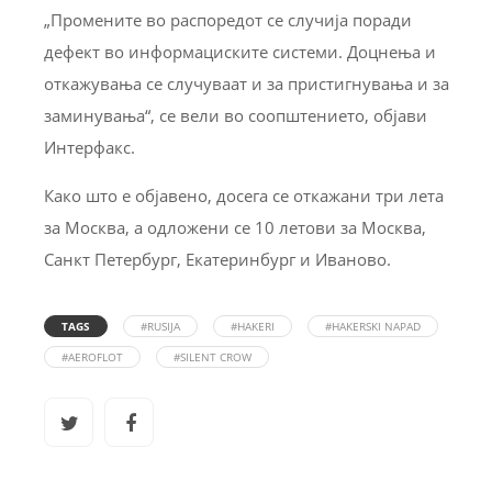
„Промените во распоредот се случија поради
дефект во информациските системи. Доцнења и
откажувања се случуваат и за пристигнувања и за
заминувања“, се вели во соопштението, објави
Интерфакс.
Како што е објавено, досега се откажани три лета
за Москва, а одложени се 10 летови за Москва,
Санкт Петербург, Екатеринбург и Иваново.
TAGS
#RUSIJA
#HAKERI
#HAKERSKI NAPAD
#AEROFLOT
#SILENT CROW