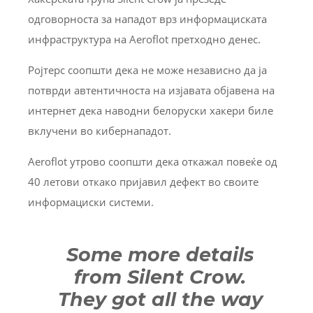
одговорноста за нападот врз информациската
инфраструктура на Aeroflot претходно денес.
Ројтерс соопшти дека не може независно да ја
потврди автентичноста на изјавата објавена на
интернет дека наводни белоруски хакери биле
вклучени во кибернападот.
Aeroflot утрово соопшти дека откажал повеќе од
40 летови откако пријавил дефект во своите
информациски системи.
Some more details
from Silent Crow.
They got all the way