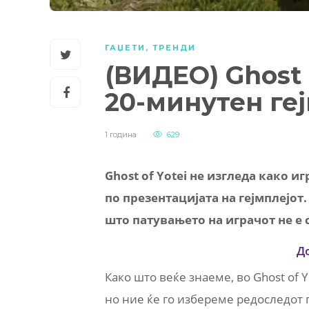
ГАЏЕТИ
,
ТРЕНДИ
(ВИДЕО) Ghost 
20-минутен геј
1 година
629
Ghost of Yotei не изгледа како 
по презентацијата на гејмплејот.
што патувањето на играчот не е 
Д
Како што веќе знаеме, во Ghost of 
но ние ќе го избереме редоследот п