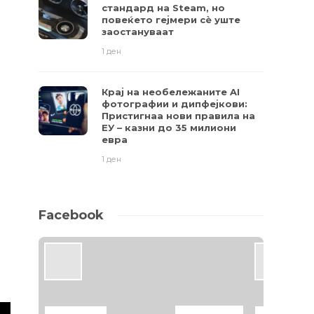
стандард на Steam, но
повеќето гејмери ​​сè уште
заостануваат
1 ден
Крај на необележаните AI
фотографии и дипфејкови:
Пристигнаа нови правила на
ЕУ – казни до 35 милиони
евра
1 ден
Facebook