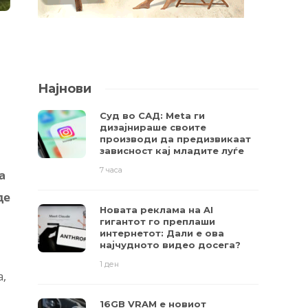
Најнови
Суд во САД: Meta ги
дизајнираше своите
производи да предизвикаат
зависност кај младите луѓе
7 часа
а
де
Новата реклама на AI
гигантот го преплаши
интернетот: Дали е ова
најчудното видео досега?
1 ден
а,
16GB VRAM е новиот