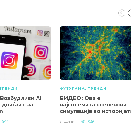
ТРЕНДИ
ФУТУРАМА
,
ТРЕНДИ
Возбудливи AI
ВИДЕО: Ова е
 доаѓаат на
најголемата вселенска
m
симулација во историјат
944
2 години
1039