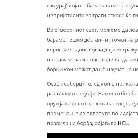
самурај“ која се базира на истраж
непријателите за траги откако ќе г
Во отворениот свет, можеме да ло
бараме тешко достапни „точки на р
користиме двоглед за да ја истраж
поставиме камп насекаде во дивина
борци кои можат да нè научат на н
Освен соборците, од кои е прикажа
различните оружја. Наместо борбе
оружја како што се катана, копје, к
промена, но се вклопува во идејата
правила на борба, објавува
HCL
.