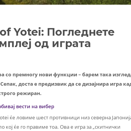
of Yotei: Погледнете
мплеј од играта
игра со премногу нови функции – барем така изглед
 Сепак, доста е предизвик да се дизајнира игра ка
строго режиран.
обивај вести на вибер
Yotei ќе ловиме шест противници низ северна Јапониј
о кој ќе го правиме тоа. Ова е игра за „скитнички