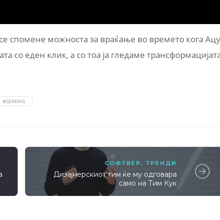
 се спомене можноста за враќање во времето кога Ац
та со еден клик, а со тоа ја гледаме трансформацијат
#GEMING
СОФТВЕР
,
ТРЕНДИ
а
Дизајнерскиот тим ќе му одговара
само на Тим Кук