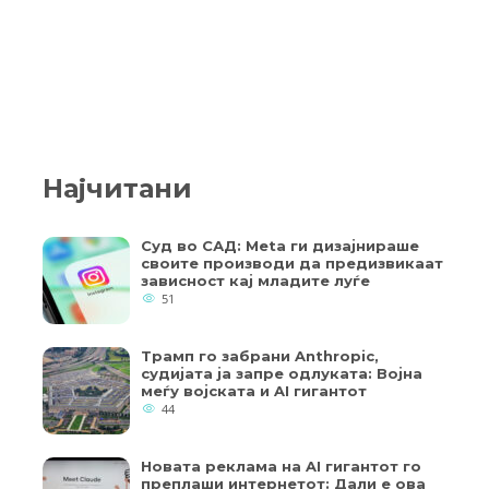
Најчитани
Суд во САД: Meta ги дизајнираше
своите производи да предизвикаат
зависност кај младите луѓе
51
Трамп го забрани Anthropic,
судијата ја запре одлуката: Војна
меѓу војската и AI гигантот
44
Новата реклама на AI гигантот го
преплаши интернетот: Дали е ова