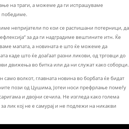
ување на траги, а можеме да ги испрашуваме
и победиме.
виме непријатели по кои се распишани потерници, да
ефлексија“ за да ги надградиме вештините итн. Ќе
уваме мапата, а новината е што ќе можеме да
та каде што ќе доаѓаат разни ликови, од трговци до
ови движења во битка или да ни служат како соборци.
н само волкот, главната новина во борбата ќе бидат
ните пози од Цушима, Јотеи носи префрлање помеѓу
усаригама и двојни сечила. Не изгледа како голема
 за лик кој не е самурај и не подлежи на никакви