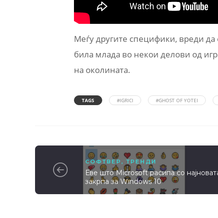
Меѓу другите специфики, вреди да
била млада во некои делови од игра
на околината.
TAGS
#IGRICI
#GHOST OF YOTEI
СОФТВЕР
,
ТРЕНДИ
Еве што Microsoft расипа со најноват
закрпа за Windows 10