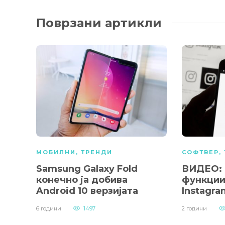
Поврзани артикли
МОБИЛНИ
,
ТРЕНДИ
СОФТВЕР
,
Samsung Galaxy Fold
ВИДЕО: 
конечно ja добива
функции
Android 10 верзијата
Instagra
6 години
1497
2 години