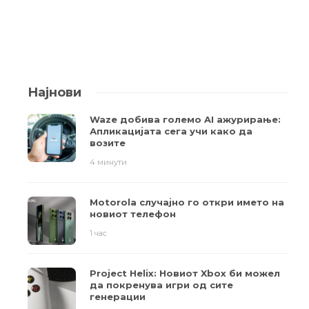
Најнови
Waze добива големо AI ажурирање:
Апликацијата сега учи како да
возите
4 минути
Motorola случајно го откри името на
новиот телефон
1 час
Project Helix: Новиот Xbox би можел
да покренува игри од сите
генерации