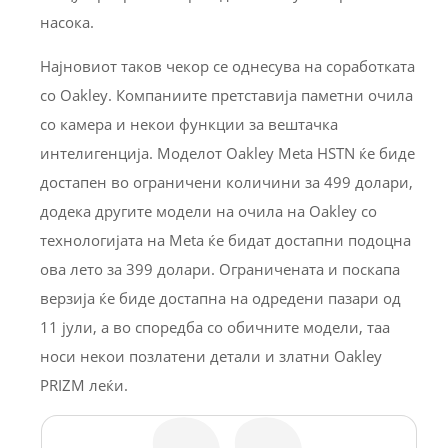
насока.
Најновиот таков чекор се однесува на соработката
со Oakley. Компаниите претставија паметни очила
со камера и некои функции за вештачка
интелигенција. Моделот Oakley Meta HSTN ќе биде
достапен во ограничени количини за 499 долари,
додека другите модели на очила на Oakley со
технологијата на Meta ќе бидат достапни подоцна
ова лето за 399 долари. Ограничената и поскапа
верзија ќе биде достапна на одредени пазари од
11 јули, а во споредба со обичните модели, таа
носи некои позлатени детали и златни Oakley
PRIZM леќи.