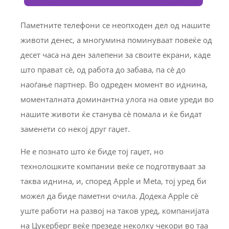
Паметните телефони се неопходен дел од нашите
животи денес, а многумина поминуваат повеќе од
десет часа на ден залепени за своите екрани, каде
што прават сè, од работа до забава, па сè до
наоѓање партнер. Во одреден момент во иднина,
моменталната доминантна улога на овие уреди во
нашите животи ќе станува сè помала и ќе бидат
заменети со некој друг гаџет.
Не е познато што ќе биде тој гаџет, но
технолошките компании веќе се подготвуваат за
таква иднина, и, според Apple и Meta, тој уред би
можел да биде паметни очила. Додека Apple сè
уште работи на развој на таков уред, компанијата
на Цукерберг веќе презеде неколку чекори во таа