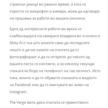
странски јазици во реално време, а кога се
користи со микрофон и камери, може да одговара
на прашања за работи во вашата околина.
Една од интересните работи во врска со
комбинацијата на камерата вградена во очилата и
Meta AI е тоа што можете само да погледнете
нешто и да им кажете на очилата да го
фотографираат и да го испратат до некого од
вашата листа со контакти, а за неколку секунди
сликата ќе биде на телефонот на таа личност. Исто
така, можно е да го објавите снимката и видеото
на Facebook или да го емитувате во живо на
Instagram.
The Verge вели дека очилата се првенствено