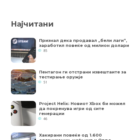
Најчитани
Признал дека продавал „бели лаги“,
заработил повеќе од милион долари
85
Пентагон ги отстрани извештаите за
тестирање оружје
51
Project Helix: Новиот Xbox би можел
да покренува игри од сите
генерации
46
Хакирани повеќе од 1.600
организации, меѓу нив и Oppo