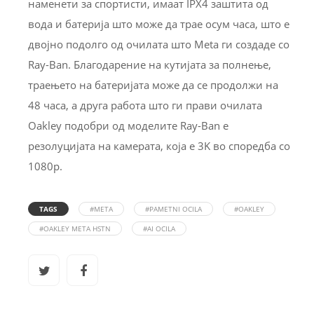
наменети за спортисти, имаат IPX4 заштита од
вода и батерија што може да трае осум часа, што е
двојно подолго од очилата што Meta ги создаде со
Ray-Ban. Благодарение на кутијата за полнење,
траењето на батеријата може да се продолжи на
48 часа, а друга работа што ги прави очилата
Oakley подобри од моделите Ray-Ban е
резолуцијата на камерата, која е 3K во споредба со
1080p.
TAGS
#META
#PAMETNI OCILA
#OAKLEY
#OAKLEY META HSTN
#AI OCILA