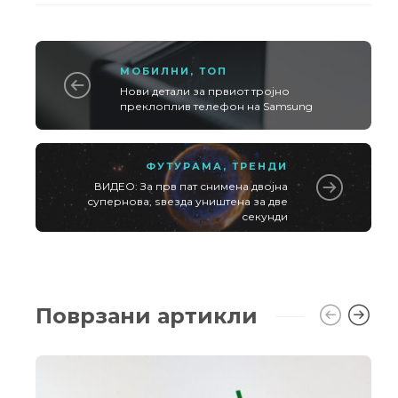
МОБИЛНИ
,
ТОП
Нови детали за првиот тројно
преклоплив телефон на Samsung
ФУТУРАМА
,
ТРЕНДИ
ВИДЕО: За прв пат снимена двојна
супернова, ѕвезда уништена за две
секунди
Поврзани артикли