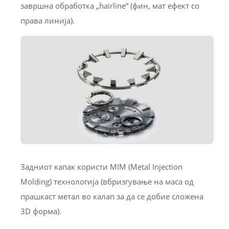
завршна обработка „hairline“ (фин, мат ефект со
права линија).
Задниот капак користи MIM (Metal Injection
Molding) технологија (вбризгување на маса од
прашкаст метал во калап за да се добие сложена
3D форма).