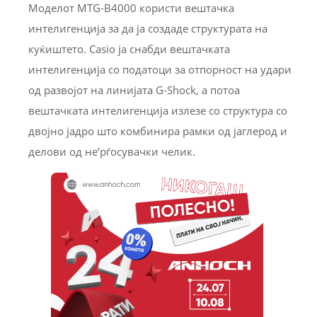
Моделот MTG-B4000 користи вештачка
интелигенција за да ја создаде структурата на
куќиштето. Casio ја снабди вештачката
интелигенција со податоци за отпорност на удари
од развојот на линијата G-Shock, а потоа
вештачката интелигенција излезе со структура со
двојно јадро што комбинира рамки од јаглерод и
делови од не’рѓосувачки челик.