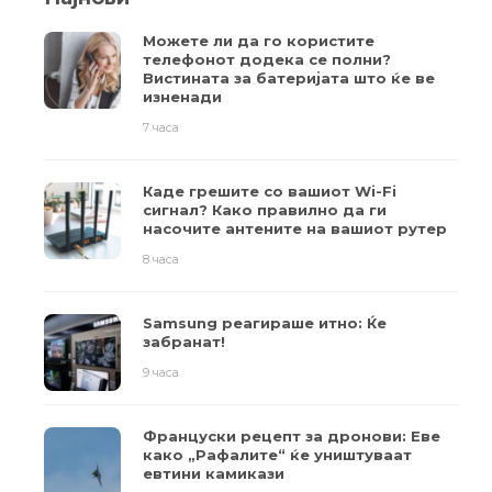
Можете ли да го користите
телефонот додека се полни?
Вистината за батеријата што ќе ве
изненади
7 часа
Каде грешите со вашиот Wi-Fi
сигнал? Како правилно да ги
насочите антените на вашиот рутер
8 часа
Samsung реагираше итно: Ќе
забранат!
9 часа
Француски рецепт за дронови: Еве
како „Рафалите“ ќе уништуваат
евтини камикази