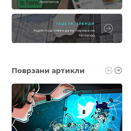
пристигна
ГАЏЕТИ
,
ТРЕНДИ
Apple подготвен да му парира на
Nintendo
Поврзани артикли