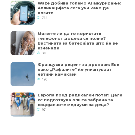
Waze добива големо AI ажурирање:
Апликацијата сега учи како да
возите
714
Можете ли да го користите
телефонот додека се полни?
Вистината за батеријата што ќе ве
изненади
310
Француски рецепт за дронови: Еве
како „Рафалите“ ќе уништуваат
евтини камикази
196
Европа пред радикален потег: Дали
се подготвува општа забрана за
социјалните медиуми за деца?
97