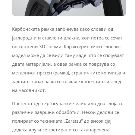
Карбонската рамка започнува како слоеви од
јаглеродни и стаклени влакна, кои потоа се сечат
во сложени 3D форми. Карактеристичен слоевит
модел може да се види таму каде што се спојуваат
двата материјали, а оваа рамка се поврзува со
металниот прстен (рамка), страничните копчиња и
задниот капак за да се создаде конечниот изглед
на часовникот.
Прстенот од не’рѓосувачки челик има два слоја со
различни завршни обработки. Некои делови се
полираат со техниката „Zaratsu“ до висок сјај,
додека други се третирани со таканаречена