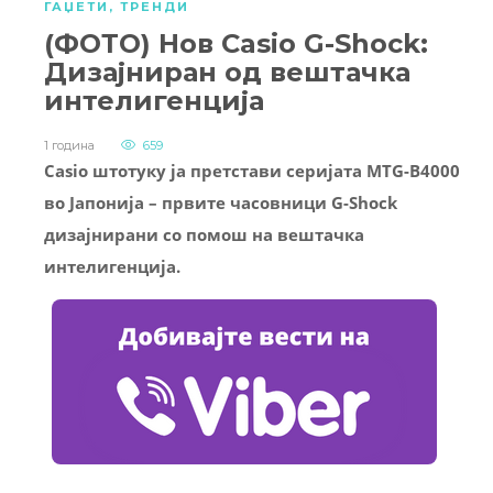
ГАЏЕТИ
,
ТРЕНДИ
(ФОТО) Нов Casio G-Shock:
Дизајниран од вештачка
интелигенција
1 година
659
Casio штотуку ја претстави серијата MTG-B4000
во Јапонија – првите часовници G-Shock
дизајнирани со помош на вештачка
интелигенција.