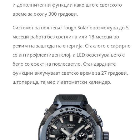
и дополнителни функции како што е светското
време за околу 300 градови.
Системот за полнење Tough Solar овозможува до 5
месеци работа без светлина или 18 месеци во
режим на заштеда на енергија. Стаклото е сафирно
со антирефлективен слој, а LED осветлувањето е
бело со ефект на послесветло. Стандардните
функции вклучуваат светско време за 27 градови,
штоперица, тајмер и автоматски календар.