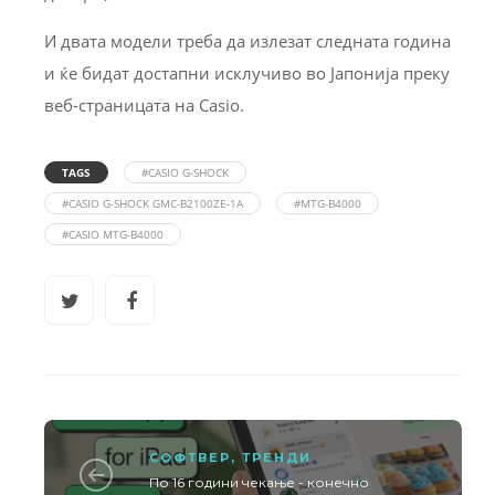
И двата модели треба да излезат следната година
и ќе бидат достапни исклучиво во Јапонија преку
веб-страницата на Casio.
TAGS
#CASIO G-SHOCK
#CASIO G-SHOCK GMC-B2100ZE-1A
#MTG-B4000
#CASIO MTG-B4000
СОФТВЕР
,
ТРЕНДИ
По 16 години чекање - конечно