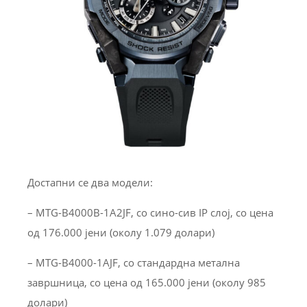
Достапни се два модели:
– MTG-B4000B-1A2JF, со сино-сив IP слој, со цена
од 176.000 јени (околу 1.079 долари)
– MTG-B4000-1AJF, со стандардна метална
завршница, со цена од 165.000 јени (околу 985
долари)