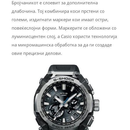
Бројчаникот е слоевит за дополнителна
длабочина. Тој комбинира коси прстени со
големи, издигнати маркери кои имаат остри,
повеќеслојни форми. Маркерите се обложени со
луминисцентен слој, а Casio користи технологија
на микромашинска обработка за да ги создаде
овие прецизни делови.