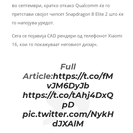
во септември, кратко откако Qualcomm ќе го
претстави својот чипсет Snapdragon 8 Elite 2 што ќе
го напојува уредот.
Сега се појавија CAD рендери од телефонот Xiaomi
16, кои го покажуваат неговиот дизајн.
Full
Article:
https://t.co/fM
vJM6DyJb
https://t.co/tAhj4DxQ
pD
pic.twitter.com/NykH
dJXAlM