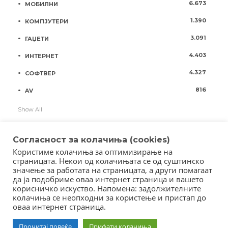
6.673
МОБИЛНИ
1.390
КОМПЈУТЕРИ
3.091
ГАЏЕТИ
4.403
ИНТЕРНЕТ
4.327
СОФТВЕР
816
AV
Show All
Согласност за колачиња (cookies)
Користиме колачиња за оптимизирање на
страницата. Некои од колачињата се од суштинско
значење за работата на страницата, а други помагаат
да ја подобриме оваа интернет страница и вашето
корисничко искуство. Напомена: задолжителните
колачиња се неопходни за користење и пристап до
оваа интернет страница.
Copyright © 2018 - Member of IAB Macedonia
Member of Clip Media Group / 2017
Прочитај повеќе
Прифати колачиња