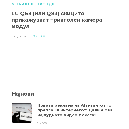
МОБИЛНИ
,
ТРЕНДИ
LG Q63 (или Q83) скиците
прикажуваат триаголен камера
модул
6 години
1308
Најнови
Новата реклама на AI гигантот го
преплаши интернетот: Дали е ова
најчудното видео досега?
9 часа