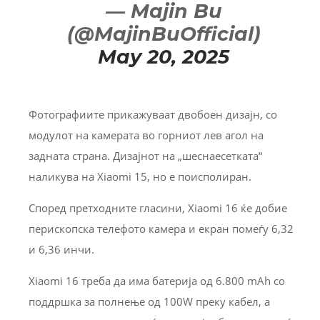
— Majin Bu
(@MajinBuOfficial)
May 20, 2025
Фотографиите прикажуваат двобоен дизајн, со
модулот на камерата во горниот лев агол на
задната страна. Дизајнот на „шеснаесетката“
наликува на Xiaomi 15, но е поисполиран.
Според претходните гласини, Xiaomi 16 ќе добие
перископска телефото камера и екран помеѓу 6,32
и 6,36 инчи.
Xiaomi 16 треба да има батерија од 6.800 mAh со
поддршка за полнење од 100W преку кабел, а