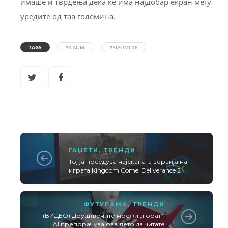
имаше и тврдења дека ќе има најдобар екран меѓу
уредите од таа големина.
TAGS
#XIAOMI
#XIAOMI 16
ГАЏЕТИ
,
ТРЕНДИ
Тој ја поседува најскапата верзија на
играта Kingdom Come: Deliverance 2
ФУТУРАМА
,
ТРЕНДИ
(ВИДЕО) Друштвените мрежи „горат“:
AI препорачува ова лето да читате