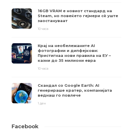
16GB VRAM е новиот стандард на
Steam, но повеќето гејмери ​​сè уште
заостануваат
10 часа
Крај на необележаните AI
фотографии и дипфејкови:
Пристигнаа нови правила на ЕУ –
казни до 35 милиони евра
10 часа
Скандал со Google Earth: AI
генерираше кратер, компанијата
веднаш го повлече
1 ден
Facebook