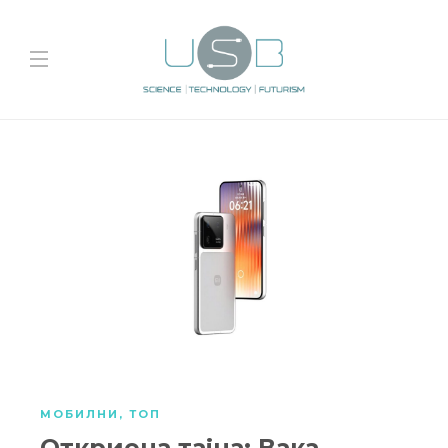
МОБИЛНИ
,
ТОП
Откриена тајна: Вака