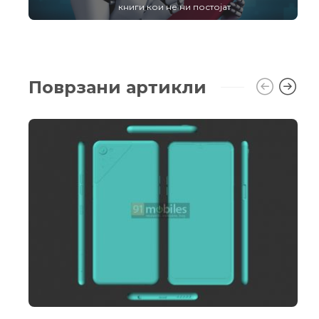
книги кои не ни постојат
Поврзани артикли