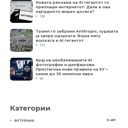
Новата реклама на AI гигантот го
преплаши интернетот: Дали е ова
најчудното видео досега?
108
Трамп го забрани Anthropic, судијата
ја запре одлуката: Војна меѓу
војската и AI гигантот
107
Крај на необележаните AI
фотографии и дипфејкови:
Пристигнаа нови правила на ЕУ –
казни до 35 милиони евра
99
Категории
9.481
ФУТУРАМА