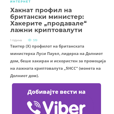
ИНТЕРНЕТ
Хакнат профил на
британски министер:
Хакерите „продавале“
лажни криптовалути
1 година
519
Твитер (X) профилот на британската
министерка Луси Пауел, лидерка на Долниот
дом, беше хакиран и искористен за промоција
на лажната криптовалута „$HCC“ (монета на
Долниот дом).