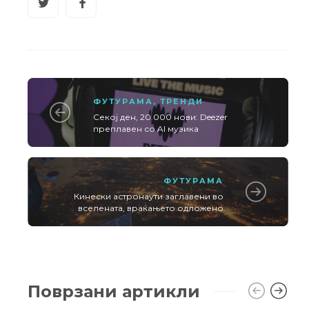
ФУТУРАМА
,
ТРЕНДИ
Секој ден, 20.000 нови: Deezer
преплавен со AI музика
ФУТУРАМА
Кинески астронаути заглавени во
вселената, враќањето одложено
Поврзани артикли