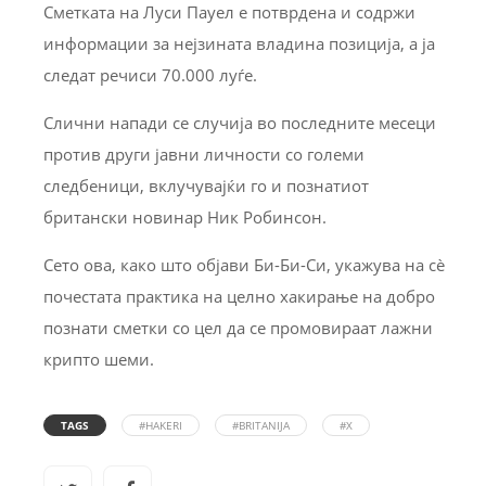
Сметката на Луси Пауел е потврдена и содржи
информации за нејзината владина позиција, а ја
следат речиси 70.000 луѓе.
Слични напади се случија во последните месеци
против други јавни личности со големи
следбеници, вклучувајќи го и познатиот
британски новинар Ник Робинсон.
Сето ова, како што објави Би-Би-Си, укажува на сè
почестата практика на целно хакирање на добро
познати сметки со цел да се промовираат лажни
крипто шеми.
TAGS
#HAKERI
#BRITANIJA
#X