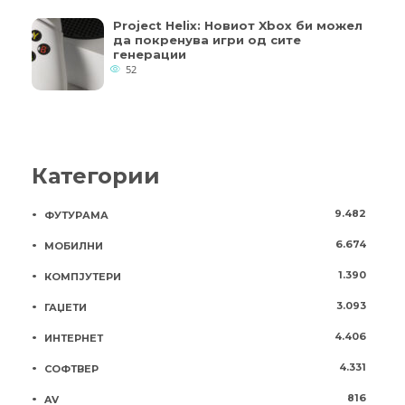
Project Helix: Новиот Xbox би можел
да покренува игри од сите
генерации
52
Категории
9.482
ФУТУРАМА
6.674
МОБИЛНИ
1.390
КОМПЈУТЕРИ
3.093
ГАЏЕТИ
4.406
ИНТЕРНЕТ
4.331
СОФТВЕР
816
AV