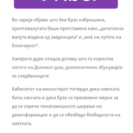
Во серија објави што беа брзо избришани,
криптовалутата беше претставена како „дигитална
валута водена од заедницата“ и „моќ на луѓето на
блокчејнот“.
Хакерите дури отидоа дотаму што го користеа
логото на Долниот дом, дополнително збунувајќи
ги следбениците.
Кабинетот на министерот потврди дека сметката
била хакната и дека брзо се преземени мерки за
да се спречи понатамошното ширење на
дезинформации и да се обезбеди безбедноста на
сметката.