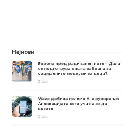
Најнови
Европа пред радикален потег: Дали
се подготвува општа забрана за
социјалните медиуми за деца?
3 часа
Waze добива големо AI ажурирање:
Апликацијата сега учи како да
возите
3 часа