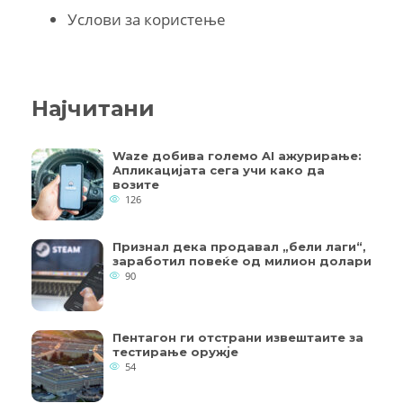
Услови за користење
Најчитани
Waze добива големо AI ажурирање:
Апликацијата сега учи како да
возите
126
Признал дека продавал „бели лаги“,
заработил повеќе од милион долари
90
Пентагон ги отстрани извештаите за
тестирање оружје
54