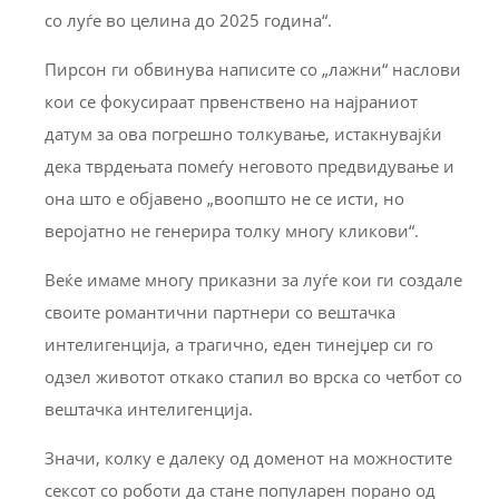
со луѓе во целина до 2025 година“.
Пирсон ги обвинува написите со „лажни“ наслови
кои се фокусираат првенствено на најраниот
датум за ова погрешно толкување, истакнувајќи
дека тврдењата помеѓу неговото предвидување и
она што е објавено „воопшто не се исти, но
веројатно не генерира толку многу кликови“.
Веќе имаме многу приказни за луѓе кои ги создале
своите романтични партнери со вештачка
интелигенција, а трагично, еден тинејџер си го
одзел животот откако стапил во врска со четбот со
вештачка интелигенција.
Значи, колку е далеку од доменот на можностите
сексот со роботи да стане популарен порано од