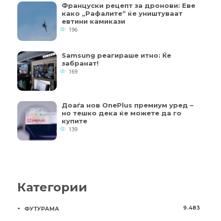
Француски рецепт за дронови: Еве
како „Рафалите“ ќе уништуваат
евтини камикази
196
Samsung реагираше итно: Ќе
забранат!
169
Доаѓа нов OnePlus премиум уред –
но тешко дека ќе можете да го
купите
139
Категории
9.483
ФУТУРАМА