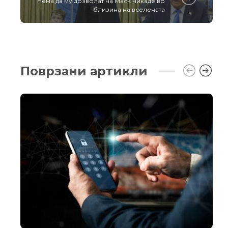
Нема да му дозволат на Маск никаде во
близина на вселената
Поврзани артикли