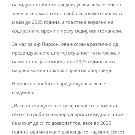
навидум неточното предвидување дека особено
жените ќе имаат секс со роботи повеќе отколку со
мажи до 2025 година, а тоа стана вирално на
социјалните мрежи и преку медиумските канали.
За жал за д-р Пирсон, ова е сосема различно од
предвидувањето што тој всушност го направи, и
наместо тоа ја позиционира 2025 година како
најрана можна точка за појава на овој тренд.
Неговото првобитно предвидување беше
следново:
„Иако некои луѓе со ентузијазам ќе го прифатат
сексот со роботи надвор од врските веднаш штом
ќе можат да си го дозволат тоа, веќе во 2025
година, ова има мали шанси да го надмине сексот