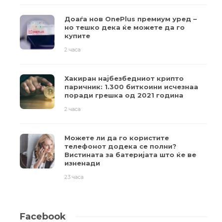
Доаѓа нов OnePlus премиум уред –
но тешко дека ќе можете да го
купите
2 часа
Хакиран најбезбедниот крипто
паричник: 1.300 биткоини исчезнаа
поради грешка од 2021 година
2 часа
Можете ли да го користите
телефонот додека се полни?
Вистината за батеријата што ќе ве
изненади
23 часа
Facebook