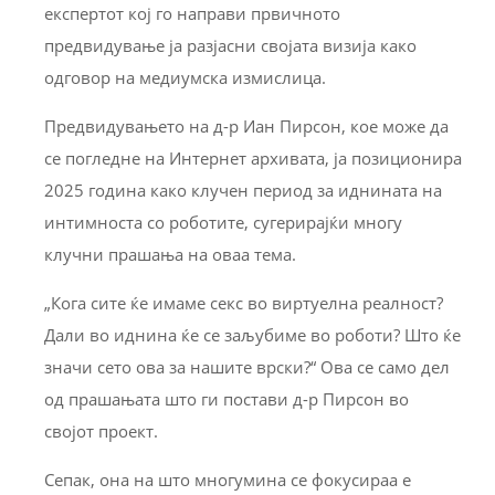
експертот кој го направи првичното
предвидување ја разјасни својата визија како
одговор на медиумска измислица.
Предвидувањето на д-р Иан Пирсон, кое може да
се погледне на Интернет архивата, ја позиционира
2025 година како клучен период за иднината на
интимноста со роботите, сугерирајќи многу
клучни прашања на оваа тема.
„Кога сите ќе имаме секс во виртуелна реалност?
Дали во иднина ќе се заљубиме во роботи? Што ќе
значи сето ова за нашите врски?“ Ова се само дел
од прашањата што ги постави д-р Пирсон во
својот проект.
Сепак, она на што многумина се фокусираа е