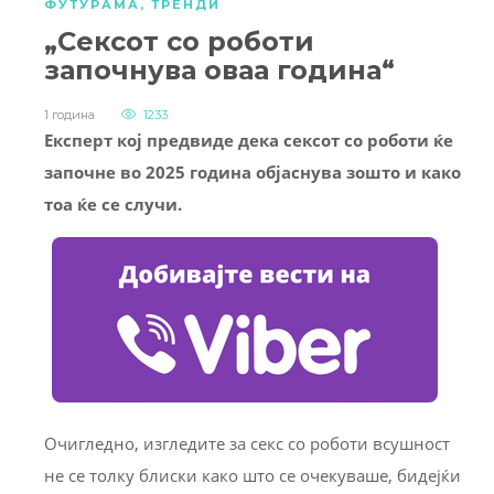
ФУТУРАМА
,
ТРЕНДИ
„Сексот со роботи
започнува оваа година“
1 година
1233
Експерт кој предвиде дека сексот со роботи ќе
започне во 2025 година објаснува зошто и како
тоа ќе се случи.
Очигледно, изгледите за секс со роботи всушност
не се толку блиски како што се очекуваше, бидејќи