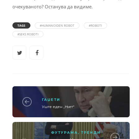
очекуваното? Останува да видиме.
TAGS
#HUMANOIDEN ROBOT
#ROBOTI
#SEKS ROBOTI
ГАЏЕТИ
Уште еден „Њет“
ФУТУРАМА
,
ТРЕНДИ