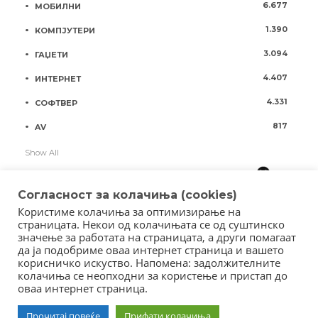
6.677
МОБИЛНИ
1.390
КОМПЈУТЕРИ
3.094
ГАЏЕТИ
4.407
ИНТЕРНЕТ
4.331
СОФТВЕР
817
AV
Show All
Согласност за колачиња (cookies)
Користиме колачиња за оптимизирање на
страницата. Некои од колачињата се од суштинско
значење за работата на страницата, а други помагаат
да ја подобриме оваа интернет страница и вашето
корисничко искуство. Напомена: задолжителните
колачиња се неопходни за користење и пристап до
оваа интернет страница.
Copyright © 2018 - Member of IAB Macedonia
Member of Clip Media Group / 2017
Прочитај повеќе
Прифати колачиња