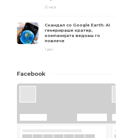
12 часа
Скандал со Google Earth: AI
генерираше кратер,
компанијата веднаш го
повлече
1 ден
Facebook