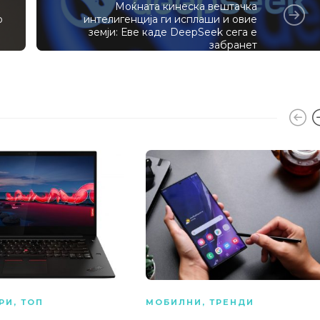
Моќната кинеска вештачка
о
интелигенција ги исплаши и овие
земји: Еве каде DeepSeek сега е
забранет
РИ
,
ТОП
МОБИЛНИ
,
ТРЕНДИ