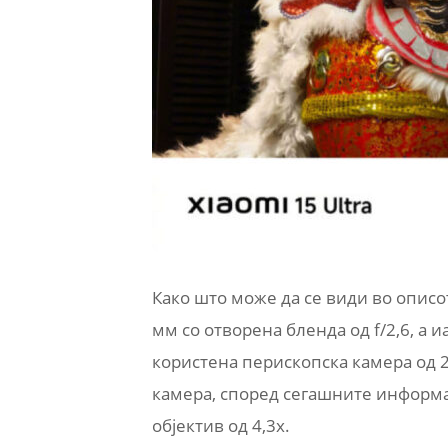
Како што може да се види во описот
мм со отворена бленда од f/2,6, а и
користена перископска камера од 20
камера, според сегашните информа
објектив од 4,3x.