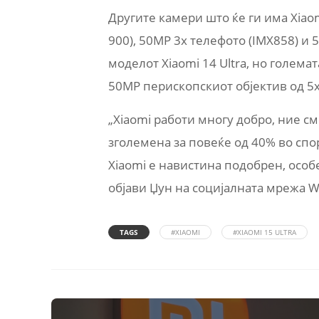
Другите камери што ќе ги има Xiaomi
900), 50MP 3x телефото (IMX858) и 5
моделот Xiaomi 14 Ultra, но голем
50MP перископскиот објектив од 5x
„Xiaomi работи многу добро, ние см
зголемена за повеќе од 40% во спо
Xiaomi е навистина подобрен, особ
објави Џун на социјалната мрежа W
TAGS
#XIAOMI
#XIAOMI 15 ULTRA