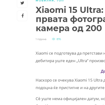
МОБИЛНИ
,
ТОП
Xiaomi 15 Ultra
првата фотогр
камера од 200
1 година
876
Xiaomi се подготвува да претстави н
дебитира уште еден „Ultra“ произво
Д
Наскоро се очекува Xiaomi 15 Ultra 
подоцна ќе пристигне и на другите
Сè уште нема официјален датум, но