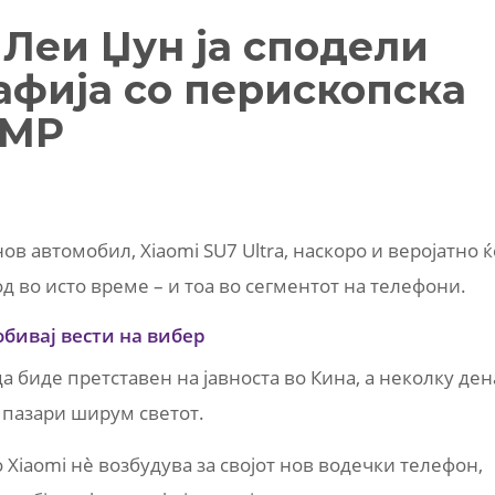
: Леи Џун ја сподели
афија со перископска
 MP
ов автомобил, Xiaomi SU7 Ultra, наскоро и веројатно ќ
д во исто време – и тоа во сегментот на телефони.
обивај вести на вибер
да биде претставен на јавноста во Кина, а неколку ден
 пазари ширум светот.
 Xiaomi нè возбудува за својот нов водечки телефон,