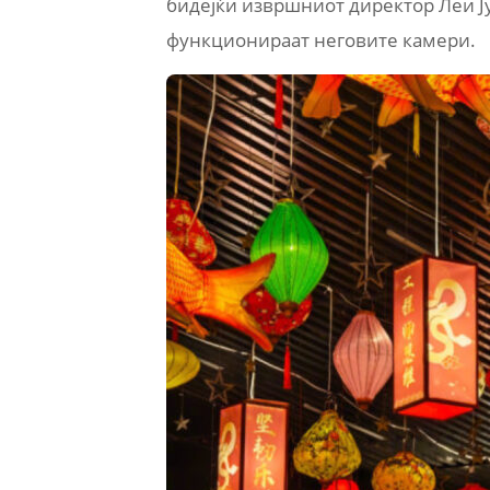
бидејќи извршниот директор Леи Ју
функционираат неговите камери.