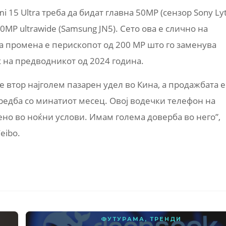
 15 Ultra треба да бидат главна 50MP (сензор Sony Lyt
0MP ultrawide (Samsung JN5). Сето ова е слично на
ата промена е перископот од 200 MP што го заменува
 на предводникот од 2024 година.
е втор најголем пазарен удел во Кина, а продажбата е
редба со минатиот месец. Овој водечки телефон на
ено во ноќни услови. Имам голема доверба во него”,
eibo.
ФУТУРАМА
,
ТРЕНДИ