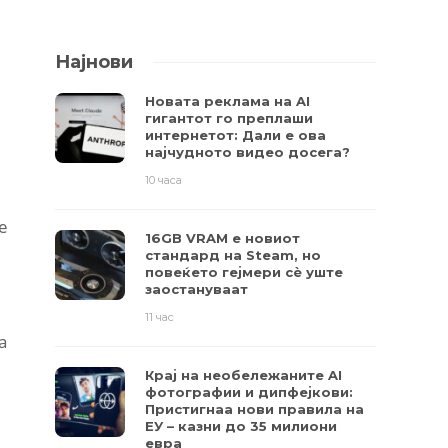
Најнови
Новата реклама на AI
гигантот го преплаши
интернетот: Дали е ова
најчудното видео досега?
10 часа
е
16GB VRAM е новиот
стандард на Steam, но
повеќето гејмери ​​сè уште
заостануваат
11 час
а
Крај на необележаните AI
фотографии и дипфејкови:
Пристигнаа нови правила на
ЕУ – казни до 35 милиони
евра