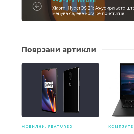
СОФТВЕР
,
ТРЕНДИ
Xiaomi HyperOS 2.1: Ажурирањето шт
менува сè, еве кога ќе пристигне
Поврзани артикли
МОБИЛНИ
,
FEATURED
КОМПЈУТЕ