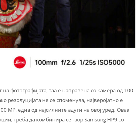
 на фотографијата, таа е направена со камера од 100
ако резолуцијата не се споменува, најверојатно е
0 MP, една од најсилните адути на овој уред. Оваа
ции, треба да комбинира сензор Samsung HP9 со