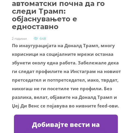
автоматски почна да го
следи Трамп:
објаснувањето е
едноставно
2 години
648
По инаугурацијата на Доналд Трамп, многу
корисници на социјалните мрежи останаа
збунети околу една работа. Забележале дека
ги следат профилите на Инстаграм на новиот
претседател и потпретседател, иако, тврдат,
никогаш не ги посетиле тие профили. Без
разлика, велат, објавите на Доналд Трамп и
Џеј Ди Венс се појавува во нивните feed-ови.