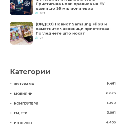
Пристигнаа нови правила на ЕУ –
казни до 35 милиони евра
103
(ВИДЕО) Новиот Samsung Flip8 и
паметните часовници пристигнаа:
Погледнете што носат
73
Категории
9.481
ФУТУРАМА
6.673
МОБИЛНИ
1.390
КОМПЈУТЕРИ
3.091
ГАЏЕТИ
4.403
ИНТЕРНЕТ