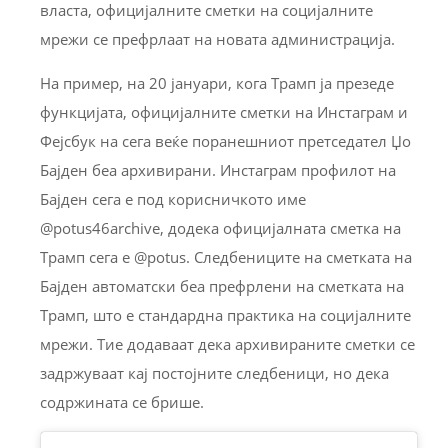
власта, официјалните сметки на социјалните
мрежи се префрлаат на новата администрација.
На пример, на 20 јануари, кога Трамп ја презеде
функцијата, официјалните сметки на Инстаграм и
Фејсбук на сега веќе поранешниот претседател Џо
Бајден беа архивирани. Инстаграм профилот на
Бајден сега е под корисничкото име
@potus46archive, додека официјалната сметка на
Трамп сега е @potus. Следбениците на сметката на
Бајден автоматски беа префрлени на сметката на
Трамп, што е стандардна практика на социјалните
мрежи. Тие додаваат дека архивираните сметки се
задржуваат кај постојните следбеници, но дека
содржината се брише.