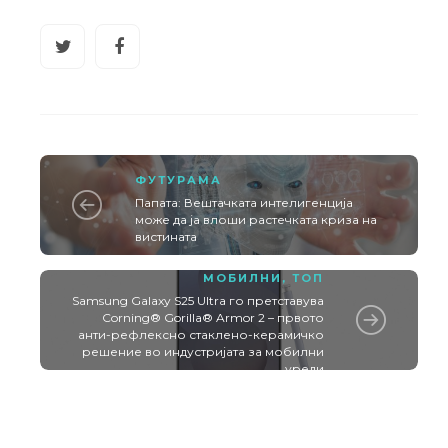
ФУТУРАМА
Папата: Вештачката интелигенција
може да ја влоши растечката криза на
вистината
МОБИЛНИ
,
ТОП
Samsung Galaxy S25 Ultra го претставува
Corning® Gorilla® Armor 2 – првото
анти-рефлексно стаклено-керамичко
решение во индустријата за мобилни
уреди