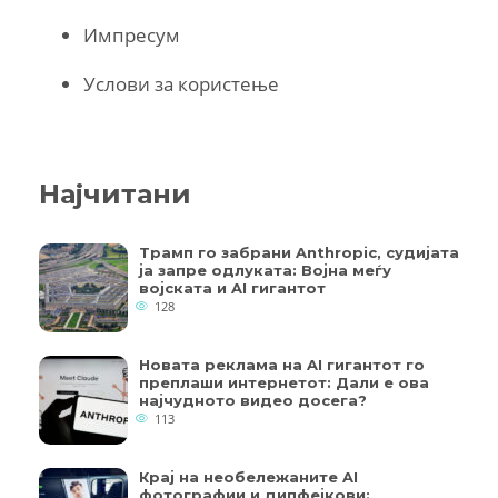
Импресум
Услови за користење
Најчитани
Трамп го забрани Anthropic, судијата
ја запре одлуката: Војна меѓу
војската и AI гигантот
128
Новата реклама на AI гигантот го
преплаши интернетот: Дали е ова
најчудното видео досега?
113
Крај на необележаните AI
фотографии и дипфејкови: