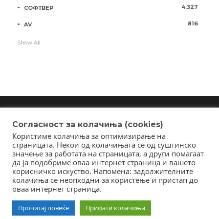
4.327
СОФТВЕР
816
AV
Show All
Согласност за колачиња (cookies)
Користиме колачиња за оптимизирање на
Copyright © 2018 - Member of IAB Macedonia
страницата. Некои од колачињата се од суштинско
Member of Clip Media Group / 2017
значење за работата на страницата, а други помагаат
да ја подобриме оваа интернет страница и вашето
корисничко искуство. Напомена: задолжителните
колачиња се неопходни за користење и пристап до
оваа интернет страница.
Прочитај повеќе
Прифати колачиња