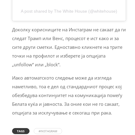
A post shared by The White House (@whitehouse)
Доколку корисниците на Инстаграм не сакаат да ги
следат Трамп или Венс, процесот е ист како и за
сите други сметки. Едноставно кликнете на трите
точки на профилот и изберете ја опцијата
„unfollow“ или „block“.
Иако автоматското следење може да изгледа
наметливо, тоа е дел од стандардниот процес кој
обезбедува континуитет на комуникација помеѓу
Белата куќа и јавноста. За оние кои не го сакаат,
опцијата за исклучување е секогаш при рака.
TAGS
#INSTAGRAM