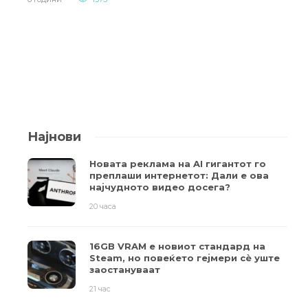
Најнови
Новата реклама на AI гигантот го
преплаши интернетот: Дали е ова
најчудното видео досега?
20 часа
16GB VRAM е новиот стандард на
Steam, но повеќето гејмери ​​сè уште
заостануваат
21 час