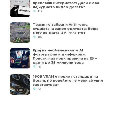
преплаши интернетот: Дали е ова
најчудното видео досега?
117
Трамп го забрани Anthropic,
судијата ја запре одлуката: Војна
меѓу војската и AI гигантот
107
Крај на необележаните AI
фотографии и дипфејкови:
Пристигнаа нови правила на ЕУ –
казни до 35 милиони евра
45
16GB VRAM е новиот стандард на
Steam, но повеќето гејмери ​​сè уште
заостануваат
42