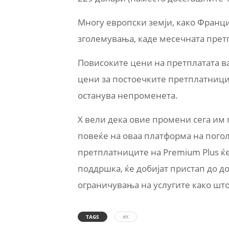
Многу европски земји, како Франци
зголемувања, каде месечната претпл
Повисоките цени на претплатата в
цени за постоечките претплатници 
останува непроменета.
X вели дека овие промени сега им 
повеќе на оваа платформа на пого
претплатниците на Premium Plus ќе
поддршка, ќе добијат пристап до 
ограничувања на услугите како што
TAGS
#X