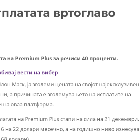
тплатата вртоглаво
та на Premium Plus за речиси 40 проценти.
обивај вести на вибер
лон Маск, ја зголеми цената на својот најексклузивен
ни, а причината е зголемувањето на исплатите на
и на оваа платформа.
атата на Premium Plus стапи на сила на 21 декември.
 16 на 22 долари месечно, а на годишно ниво изнесува
68 долари).