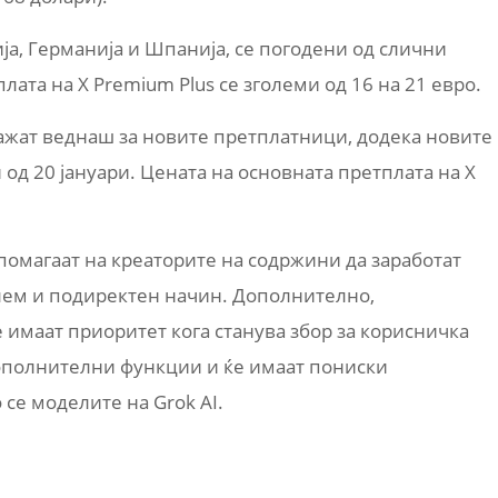
ја, Германија и Шпанија, се погодени од слични
ата на X Premium Plus се зголеми од 16 на 21 евро.
ажат веднаш за новите претплатници, додека новите
од 20 јануари. Цената на основната претплата на X
помагаат на креаторите на содржини да заработат
лем и подиректен начин. Дополнително,
 имаат приоритет кога станува збор за корисничка
дополнителни функции и ќе имаат пониски
 се моделите на Grok AI.