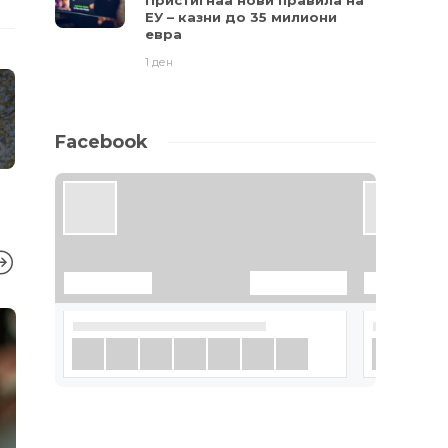
Пристигнаа нови правила на
ЕУ – казни до 35 милиони
евра
1 ден
Facebook