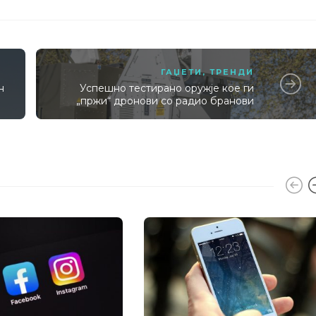
ГАЏЕТИ
,
ТРЕНДИ
н
Успешно тестирано оружје кое ги
„пржи“ дронови со радио бранови