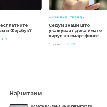
МОБИЛНИ
,
ТРЕНДИ
бесплатните
Седум знаци што
ам и Фејсбук?
укажуваат дека имате
вирус на смартфонот
1019
5 години
1111
Најчитани
Новата реклама на AI гигантот го