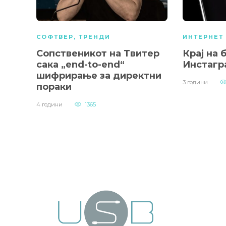
СОФТВЕР
,
ТРЕНДИ
ИНТЕРНЕТ
Сопственикот на Твитер
Крај на 
сака „end-to-end“
Инстагр
шифрирање за директни
3 години
пораки
4 години
1365