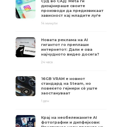
Суд во САД: Meta ги
дизајнираше своите
производи да предизвикаат
зависност кај младите луѓе
14 минути
Новата реклама на AI
гигантот го преплаши
интернетот: Дали е ова
најчудното видео досега?
24 часа
16GB VRAM е новиот
стандард на Steam, но
повеќето гејмери ​​сè уште
заостануваат
1 ден
Крај на необележаните AI
фотографии и дипфејкови: