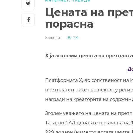
ИНТЕРНЕТ
,
ТРЕНДИ
Цената на пре
порасна
2 години
790
X ја зголеми цената на претплата
Д
Платформата X, во сопственост на И
претплатен пакет во неколку регио
награди на креаторите на содржин
Зголемувањето на цената на претпл
Така, во САД цената е покачена од
229 долари (наместо досегашните 1