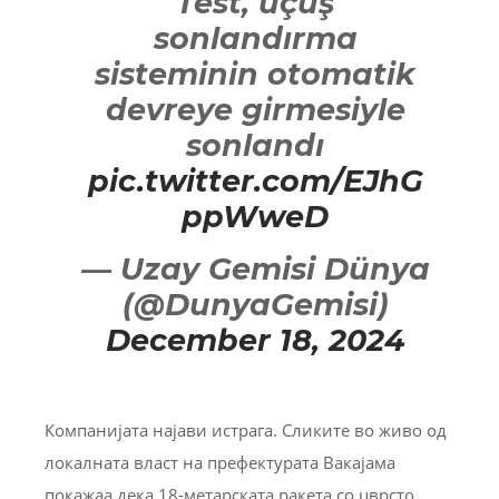
Test, uçuş
sonlandırma
sisteminin otomatik
devreye girmesiyle
sonlandı
pic.twitter.com/EJhG
ppWweD
— Uzay Gemisi Dünya
(@DunyaGemisi)
December 18, 2024
Компанијата најави истрага. Сликите во живо од
локалната власт на префектурата Вакајама
покажаа дека 18-метарската ракета со цврсто