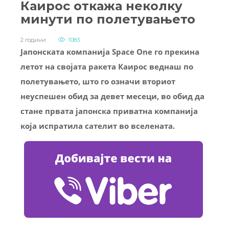
Каирос откажа неколку
минути по полетувањето
2 години
1083
Јапонската компанија Space One го прекина
летот на својата ракета Каирос веднаш по
полетувањето, што го означи вториот
неуспешен обид за девет месеци, во обид да
стане првата јапонска приватна компанија
која испратила сателит во вселената.