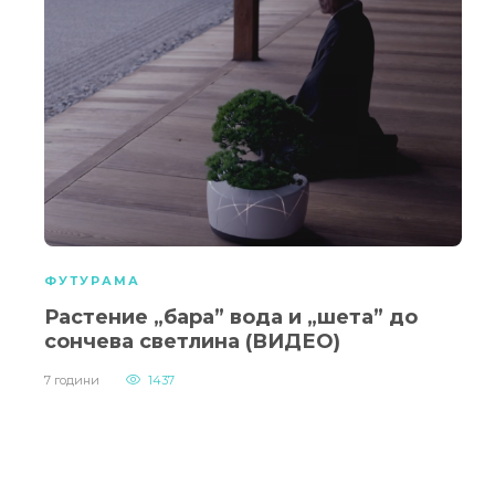
ФУТУРАМА
Растение „бара” вода и „шета” до
сончева светлина (ВИДЕО)
7 години
1437