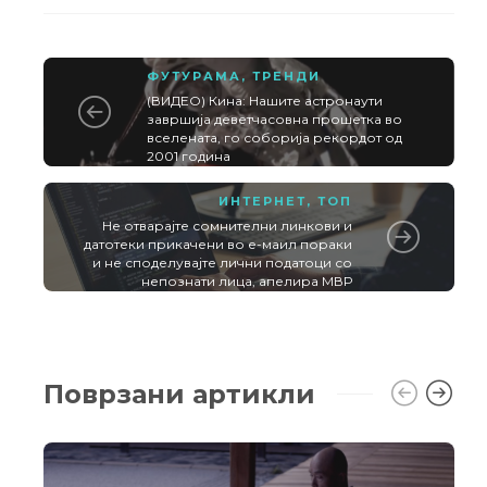
ФУТУРАМА
,
ТРЕНДИ
(ВИДЕО) Кина: Нашите астронаути
завршија деветчасовна прошетка во
вселената, го соборија рекордот од
2001 година
ИНТЕРНЕТ
,
ТОП
Не отварајте сомнителни линкови и
датотеки прикачени во е-маил пораки
и не споделувајте лични податоци со
непознати лица, апелира МВР
Поврзани артикли