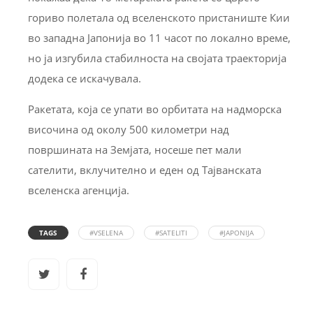
гориво полетала од вселенското пристаниште Кии
во западна Јапонија во 11 часот по локално време,
но ја изгубила стабилноста на својата траекторија
додека се искачувала.
Ракетата, која се упати во орбитата на надморска
височина од околу 500 километри над
површината на Земјата, носеше пет мали
сателити, вклучително и еден од Тајванската
вселенска агенција.
TAGS
#VSELENA
#SATELITI
#JAPONIJA