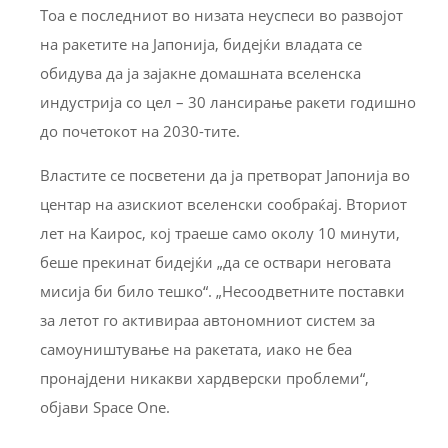
Тоа е последниот во низата неуспеси во развојот
на ракетите на Јапонија, бидејќи владата се
обидува да ја зајакне домашната вселенска
индустрија со цел – 30 лансирање ракети годишно
до почетокот на 2030-тите.
Властите се посветени да ја претворат Јапонија во
центар на азискиот вселенски сообраќај. Вториот
лет на Каирос, кој траеше само околу 10 минути,
беше прекинат бидејќи „да се оствари неговата
мисија би било тешко“. „Несоодветните поставки
за летот го активираа автономниот систем за
самоуништување на ракетата, иако не беа
пронајдени никакви хардверски проблеми“,
објави Space One.