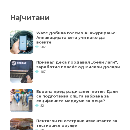
Најчитани
Waze добива големо AI ажурирање:
Апликацијата сега учи како да
возите
502
Признал дека продавал „бели лаги“,
заработил повеќе од милион долари
107
Европа пред радикален потег: Дали
се подготвува општа забрана за
социјалните медиуми за деца?
82
Пентагон ги отстрани извештаите за
тестирање оружје