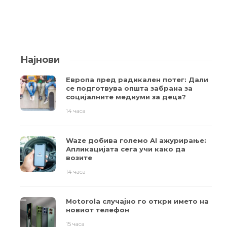
Најнови
Европа пред радикален потег: Дали
се подготвува општа забрана за
социјалните медиуми за деца?
14 часа
Waze добива големо AI ажурирање:
Апликацијата сега учи како да
возите
14 часа
Motorola случајно го откри името на
новиот телефон
15 часа