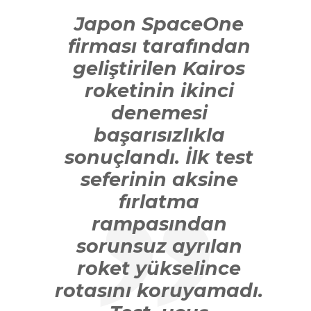
Japon SpaceOne
firması tarafından
geliştirilen Kairos
roketinin ikinci
denemesi
başarısızlıkla
sonuçlandı. İlk test
seferinin aksine
fırlatma
rampasından
sorunsuz ayrılan
roket yükselince
rotasını koruyamadı.