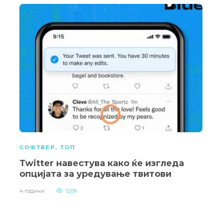
СОФТВЕР
,
ТОП
Twitter навестува како ќе изгледа
опцијата за уредување твитови
4 години
1209