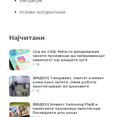
Импресум
Услови за користење
Најчитани
Суд во САД: Meta ги дизајнираше
своите производи да предизвикаат
зависност кај младите луѓе
56
(ВИДЕО) Танцуваат, памтат и имаат
кожа како луѓето: Овие роботи
пристигнуваат во домовите
22
(ВИДЕО) Новиот Samsung Flip8 и
паметните часовници пристигнаа:
Погледнете што носат
14