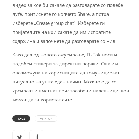
видео за кое би сакале да разговарате со повеќе
луѓе, притиснете го копчето Share, а потоа
изберете „Create group chat“. Изберете ги
пријателите на кои сакате да им испратите
содржина и започнете да разговарате со нив.
Како дел од новото ажурирање, TikTok носи и
подобри стикери за директни пораки. Ова им
овозможува на корисниците да комуницираат
визуелно на уште еден начин. Можно е да се
креираат и вметнат приспособени налепници, кои
можат да ги користат сите.
TAGS
#TIKTOK