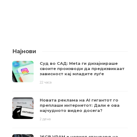
Најнови
Суд во САД: Meta ги дизајнираше
своите производи да предизвикаат
зависност кај младите луѓе
22 часа
Новата реклама на AI гигантот го
преплаши интернетот: Дали е ова
најчудното видео досега?
2 дена
16GB VRAM е новиот стандард на