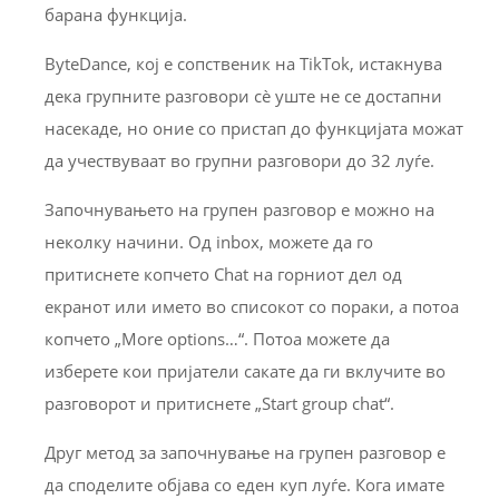
барана функција.
ByteDance, кој е сопственик на TikTok, истакнува
дека групните разговори сè уште не се достапни
насекаде, но оние со пристап до функцијата можат
да учествуваат во групни разговори до 32 луѓе.
Започнувањето на групен разговор е можно на
неколку начини. Од inbox, можете да го
притиснете копчето Chat на горниот дел од
екранот или името во списокот со пораки, а потоа
копчето „More options…“. Потоа можете да
изберете кои пријатели сакате да ги вклучите во
разговорот и притиснете „Start group chat“.
Друг метод за започнување на групен разговор е
да споделите објава со еден куп луѓе. Кога имате