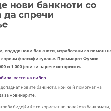
де нови банкноти со
а да спречи
ње
ии, издаде нови банкноти, изработени со помош н
 се спречи фалсификување. Премиерот Фумио
00 и 1.000 јени ги нарече историски.
обивај вести на вибер
е допаднат новите банкноти, кои ќе ѝ помогнат на
да за новинарите.
треба бидејќи ќе се користат во повеќето банкомати,