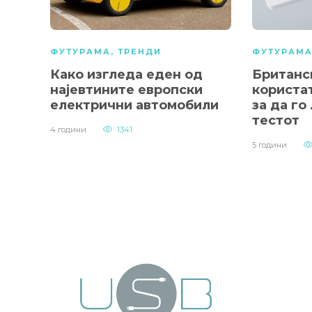
ФУТУРАМА
,
ТРЕНДИ
ФУТУРАМ
Како изгледа еден од
Британс
најевтините европски
користа
електрични автомобили
за да го
тестот
4 години
1341
5 години