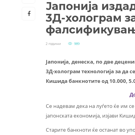
Јапонија изда
3Д-холограм з
фалсификува
2 години
989
Јапонија, денеска, по две децен
3Д-холограм технологија за да
Кишида банкнотите од 10.000, 5.0
Д
Се надевам дека на луѓето ќе им с
јапонската економија, изјави Киши
Старите банкноти ќе останат во упо