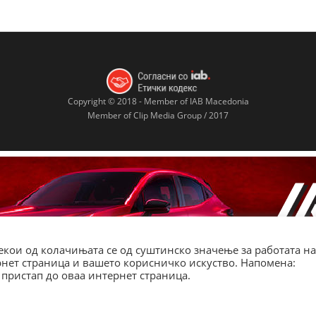
Copyright © 2018 - Member of IAB Macedonia
Member of Clip Media Group / 2017
кои од колачињата се од суштинско значење за работата на
ернет страница и вашето корисничко искуство. Напомена:
пристап до оваа интернет страница.