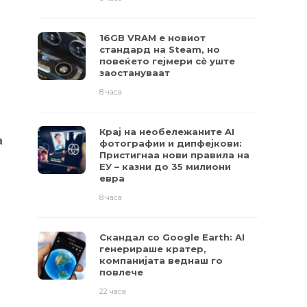
16GB VRAM е новиот
стандард на Steam, но
повеќето гејмери ​​сè уште
заостануваат
8 часа
Крај на необележаните AI
а
фотографии и дипфејкови:
Пристигнаа нови правила на
ЕУ – казни до 35 милиони
евра
8 часа
Скандал со Google Earth: AI
генерираше кратер,
компанијата веднаш го
повлече
22 часа