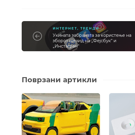
ИНТЕРНЕТ
,
ТРЕНДИ
Укината забраната за користење на
зборот шехид на „Фејсбук“ и
„Инстаграм“
Поврзани артикли