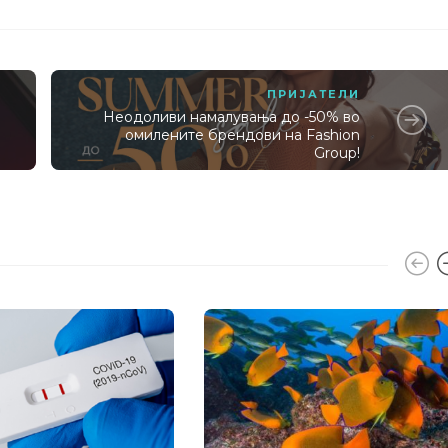
ПРИЈАТЕЛИ
Неодоливи намалувања до -50% во
омилените брендови на Fashion
Group!