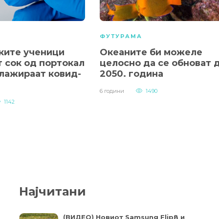
А
ФУТУРАМА
ките ученици
Океаните би можеле
т сок од портокал
целосно да се обноват 
 лажираат ковид-
2050. година
6 години
1490
1142
Најчитани
(ВИДЕО) Новиот Samsung Flip8 и