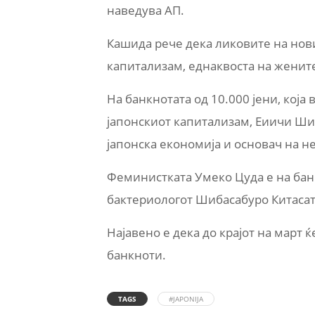
наведува АП.
Кашида рече дека ликовите на нов
капитализам, еднаквоста на женит
На банкнотата од 10.000 јени, која 
јапонскиот капитализам, Еиичи Шиб
јапонска економија и основач на н
Феминистката Умеко Цуда е на банкн
бактериологот Шибасабуро Китасато
Најавено е дека до крајот на март 
банкноти.
TAGS
#JAPONIJA