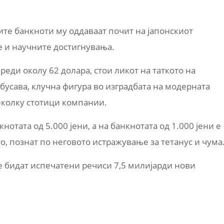
ите банкноти му оддаваат почит на јапонскиот
е и научните достигнувања.
вреди околу 62 долара, стои ликот на таткото на
усава, клучна фигура во изградбата на модерната
еколку стотици компании.
отата од 5.000 јени, а на банкнотата од 1.000 јени е
, познат по неговото истражување за тетанус и чума
ќе бидат испечатени речиси 7,5 милијарди нови