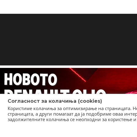
Согласност за колачиња (cookies)
Користиме колачиња за оптимизирање на страницата. Не
страницата, а други помагаат да ја подобриме оваа инт
задолжителните колачиња се неопходни за користење и 