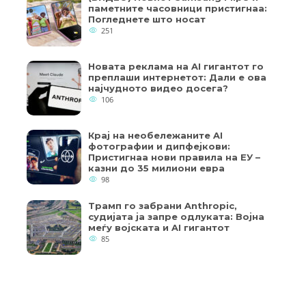
паметните часовници пристигнаа:
Погледнете што носат
251
Новата реклама на AI гигантот го
преплаши интернетот: Дали е ова
најчудното видео досега?
106
Крај на необележаните AI
фотографии и дипфејкови:
Пристигнаа нови правила на ЕУ –
казни до 35 милиони евра
98
Трамп го забрани Anthropic,
судијата ја запре одлуката: Војна
меѓу војската и AI гигантот
85