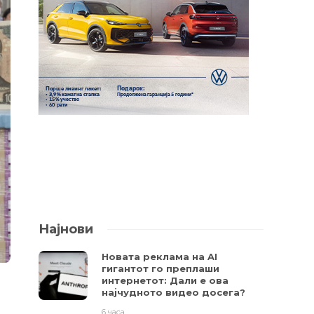
Најнови
Новата реклама на AI
гигантот го преплаши
интернетот: Дали е ова
најчудното видео досега?
6 часа