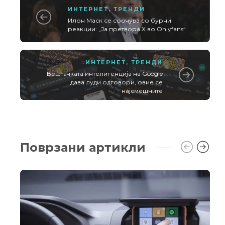
ИНТЕРНЕТ
,
ТРЕНДИ
Илон Маск се соочува со бурни
реакции: „Ја претвора X во Onlyfans“
ИНТЕРНЕТ
,
ТРЕНДИ
Вештачката интелигенција на Google
дава луди одговори, овие се
најсмешните
Поврзани артикли