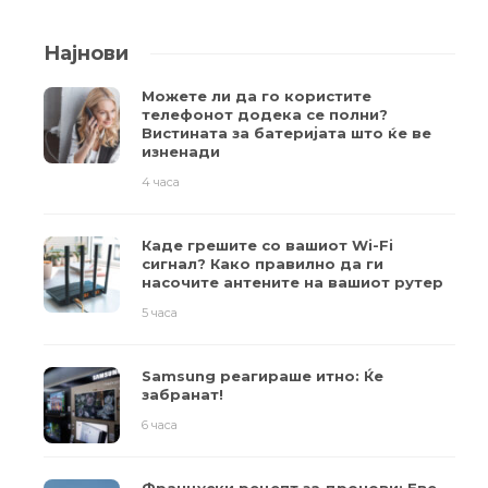
Најнови
Можете ли да го користите
телефонот додека се полни?
Вистината за батеријата што ќе ве
изненади
4 часа
Каде грешите со вашиот Wi-Fi
сигнал? Како правилно да ги
насочите антените на вашиот рутер
5 часа
Samsung реагираше итно: Ќе
забранат!
6 часа