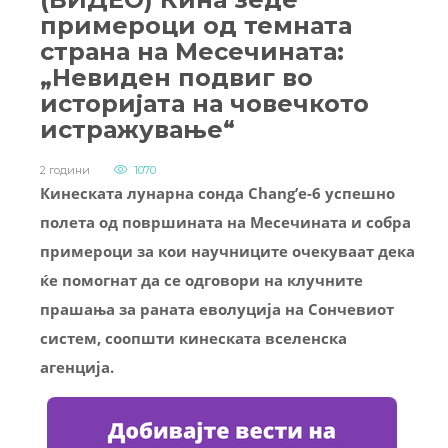
примероци од темната
страна на Месечината:
„Невиден подвиг во
историјата на човечкото
истражување“
2 години
1070
Кинеската лунарна сонда Chang’e-6 успешно
полета од површината на Месечината и собра
примероци за кои научниците очекуваат дека
ќе помогнат да се одговори на клучните
прашања за раната еволуција на Сончевиот
систем, соопшти кинеската вселенска
агенција.