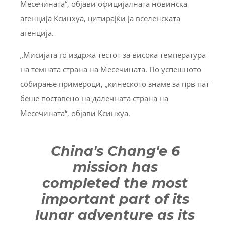
Месечината“, објави официјалната новинска
агенција Ксинхуа, цитирајќи ја вселенската
агенција.
„Мисијата го издржа тестот за висока температура
на темната страна на Месечината. По успешното
собирање примероци, „кинеското знаме за прв пат
беше поставено на далечната страна на
Месечината“, објави Ксинхуа.
China's Chang'e 6
mission has
completed the most
important part of its
lunar adventure as its