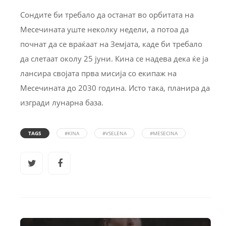
Сондите би требало да останат во орбитата на
Месечината уште неколку недели, а потоа да
почнат да се враќаат на Земјата, каде би требало
да слетаат околу 25 јуни. Кина се надева дека ќе ја
лансира својата прва мисија со екипаж на
Месечината до 2030 година. Исто така, планира да
изгради лунарна база.
TAGS
#KINA
#VSELENA
#MESECINA