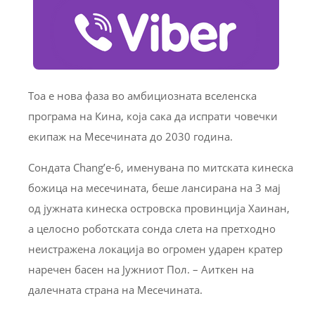
Тоа е нова фаза во амбициозната вселенска
програма на Кина, која сака да испрати човечки
екипаж на Месечината до 2030 година.
Сондата Chang’e-6, именувана по митската кинеска
божица на месечината, беше лансирана на 3 мај
од јужната кинеска островска провинција Хаинан,
а целосно роботската сонда слета на претходно
неистражена локација во огромен ударен кратер
наречен басен на Јужниот Пол. – Аиткен на
далечната страна на Месечината.