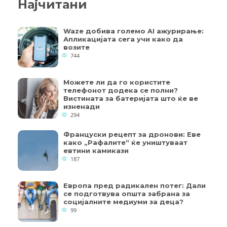
Најчитани
Waze добива големо AI ажурирање:
Апликацијата сега учи како да
возите
744
Можете ли да го користите
телефонот додека се полни?
Вистината за батеријата што ќе ве
изненади
294
Француски рецепт за дронови: Еве
како „Рафалите“ ќе уништуваат
евтини камикази
187
Европа пред радикален потег: Дали
се подготвува општа забрана за
социјалните медиуми за деца?
99