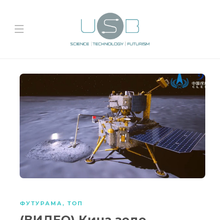
ФУТУРАМА
,
ТОП
(ВИДЕО) Кина зеде