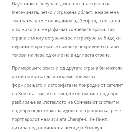
Научниците веруваат дека темната страна на
Месечината, ретко истражена област, е наречена
така затоа што е невидлива од Земјата, а не затоа
што никогаш не ја фаќаат сончевите зраци. Таа
страна е многу ветувачка за истражување бидејќи
нејзините кратери се помалку покриени со стари
текови на лава од оние на видливата страна.
Примероците земени од другата страна би можеле
да ни помогнат да дознаеме повеќе за
формирањето и историјата на природниот сателит
на Земјата. Тие, исто така, ќе овозможат подобро
разбирање за „потеклото на Сончевиот систем“ и
подобра подготовка за идните истражувања, рече
портпаролот на мисијата Chang’e-6, Ге Пинг,
цитиран од новинската агенција Ксинхуа.