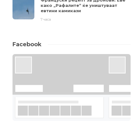
Француски рецепт за дронови: Еве
како „Рафалите“ ќе уништуваат
евтини камикази
7 часа
Facebook