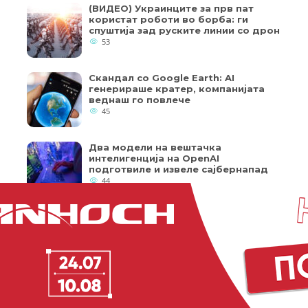
(ВИДЕО) Украинците за прв пат
користат роботи во борба: ги
спуштија зад руските линии со дрон
53
Скандал со Google Earth: AI
генерираше кратер, компанијата
веднаш го повлече
45
Два модели на вештачка
интелигенција на OpenAI
подготвиле и извеле сајбернапад
44