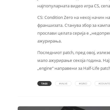
најпопуларната видео игра CS, сеп
CS: Condition Zero на некој начин
франшизата. Станува збор за кампања
прослави целата серија е „недопре
ажурирања.
Последниот patch, пред овој, излез
мало ажурирање секоја година. На
„engine“ направени за Half-Life pa
TAGS
#VALVE
#IGRICI
#COUNTER