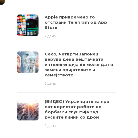
Apple привремено го
отстрани Telegram од App
Store
2 дена
Секој четврти Јапонец
верува дека вештачката
интелигенција ќе може да ги
замени пријателите и
семејството
2 дена
(ВИДЕО) Украинците за прв
пат користат роботи во
борба: ги спуштија зад
руските линии со дрон
2 дена