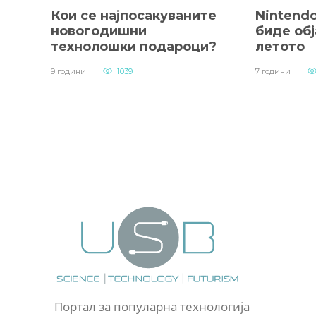
Кои се најпосакуваните
Nintendo
новогодишни
биде обј
технолошки подароци?
летото
9 години
1039
7 години
Портал за популарна технологија