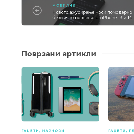
МОБИЛНИ
Новото ажурирање носи помодерно
безжично полнење на iPhone 13 и 14
Поврзани артикли
ГАЏЕТИ
,
НАЈНОВИ
ГАЏЕТИ
,
F