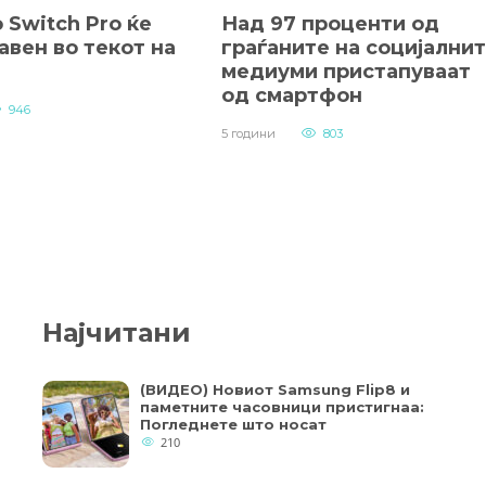
 Switch Pro ќе
Над 97 проценти од
авен во текот на
граѓаните на социјални
медиуми пристапуваат
од смартфон
946
5 години
803
Најчитани
(ВИДЕО) Новиот Samsung Flip8 и
паметните часовници пристигнаа:
Погледнете што носат
210