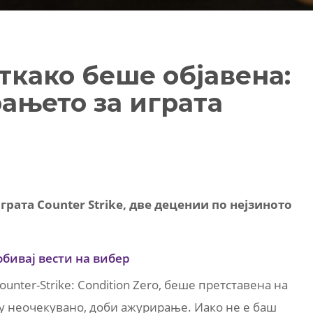
ткако беше објавена:
ањето за играта
играта Counter Strike, две децении по нејзиното
обивај вести на вибер
unter-Strike: Condition Zero, беше претставена на
лку неочекувано, доби ажурирање. Иако не е баш