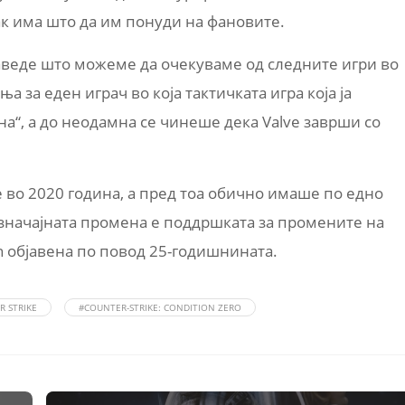
ак има што да им понуди на фановите.
 наведе што можеме да очекуваме од следните игри во
 за еден играч во која тактичката игра која ја
на“, а до неодамна се чинеше дека Valve заврши со
е во 2020 година, а пред тоа обично имаше по едно
јзначајната промена е поддршката за промените на
tch објавена по повод 25-годишнината.
 STRIKE
#COUNTER-STRIKE: CONDITION ZERO