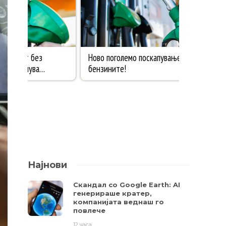
Најнови
Скандал со Google Earth: AI
генерираше кратер,
компанијата веднаш го
повлече
12 часа