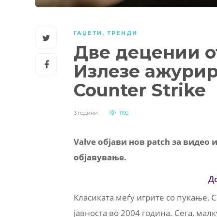
ГАЏЕТИ
,
ТРЕНДИ
Две децении о
Излезе ажурир
Counter Strike
3 години
1192
Valve објави нов patch за видео 
објавување.
Д
Класиката меѓу игрите со пукање, Co
јавноста во 2004 година. Сега, ма