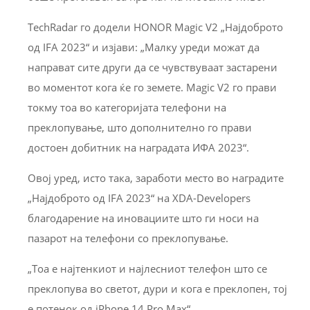
TechRadar го додели HONOR Magic V2 „Најдоброто
од IFA 2023“ и изјави: „Малку уреди можат да
направат сите други да се чувствуваат застарени
во моментот кога ќе го земете. Magic V2 го прави
токму тоа во категоријата телефони на
преклопување, што дополнително го прави
достоен добитник на наградата ИФА 2023“.
Овој уред, исто така, заработи место во наградите
„Најдоброто од IFA 2023“ на XDA-Developers
благодарение на иновациите што ги носи на
пазарот на телефони со преклопување.
„Тоа е најтенкиот и најлесниот телефон што се
преклопува во светот, дури и кога е преклопен, тој
е потенок од iPhone 14 Pro Max“.