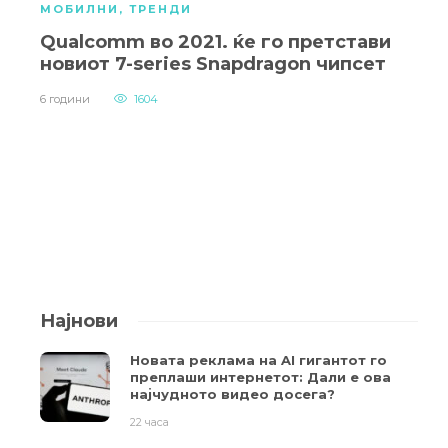
МОБИЛНИ
,
ТРЕНДИ
Qualcomm во 2021. ќе го претстави
новиот 7-series Snapdragon чипсет
6 години
1604
Најнови
Новата реклама на AI гигантот го
преплаши интернетот: Дали е ова
најчудното видео досега?
22 часа