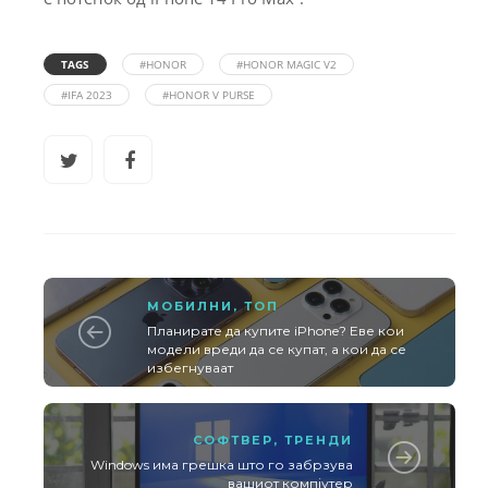
TAGS
#HONOR
#HONOR MAGIC V2
#IFA 2023
#HONOR V PURSE
МОБИЛНИ
,
ТОП
Планирате да купите iPhone? Еве кои
модели вреди да се купат, а кои да се
избегнуваат
СОФТВЕР
,
ТРЕНДИ
Windows има грешка што го забрзува
вашиот компјутер