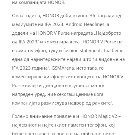
на компанијата HONOR.
Оваа година, HONOR доби вкупно 36 награди од
медиумите на IFA 2023. Android Headlines ја
додели на HONOR V Purse наградата „Најдоброто
од IFA 2023“ и коментира дека „HONOR V Purse не
е само телефон, туку и fashion statement. Тоа беше
една од најинтересните најави што ги видовме на
IFA 2023 година“. GSMArena, исто така, го
коментираше дизајнерскиот концепт на HONOR V
Purse велејќи дека „ова е всушност многу
напреден уред, ние секогаш цениме кога
компанијата размислува надвор од рамките“.
Големо внимание привлече и HONOR Magic V2 –
најлесниот и најтенкиот паметен телефон, кој
беше претставен за прв пат на глобално ниво.