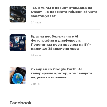
16GB VRAM е новиот стандард на
Steam, но повеќето гејмери ​​сè уште
заостануваат
24 часа
Крај на необележаните AI
фотографии и дипфејкови:
Пристигнаа нови правила на ЕУ –
казни до 35 милиони евра
24 часа
Скандал со Google Earth: AI
генерираше кратер, компанијата
веднаш го повлече
2 дена
Facebook