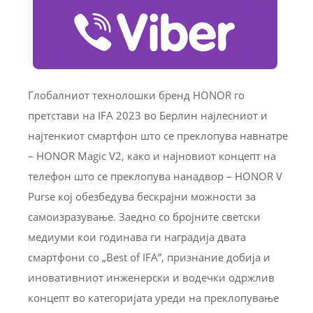
Глобалниот технолошки бренд HONOR го
претстави на IFA 2023 во Берлин најлесниот и
најтенкиот смартфон што се преклопува навнатре
– HONOR Magic V2, како и најновиот концепт на
телефон што се преклопува нанадвор – HONOR V
Purse кој обезбедува бескрајни можности за
самоизразување. Заедно со бројните светски
медиуми кои годинава ги наградија двата
смартфони со „Best of IFA”, признание добија и
иновативниот инженерски и водечки одржлив
концепт во категоријата уреди на преклопување