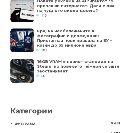
Новата реклама на AI гигантот го
преплаши интернетот: Дали е ова
најчудното видео досега?
113
Крај на необележаните AI
фотографии и дипфејкови:
Пристигнаа нови правила на ЕУ –
казни до 35 милиони евра
103
16GB VRAM е новиот стандард на
Steam, но повеќето гејмери ​​сè уште
заостануваат
66
Категории
9.481
ФУТУРАМА