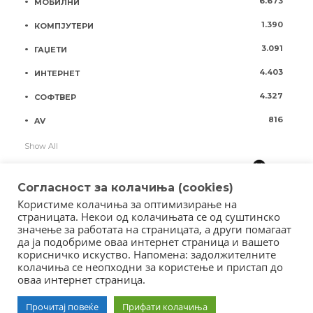
6.673
МОБИЛНИ
1.390
КОМПЈУТЕРИ
3.091
ГАЏЕТИ
4.403
ИНТЕРНЕТ
4.327
СОФТВЕР
816
AV
Show All
Согласност за колачиња (cookies)
Користиме колачиња за оптимизирање на
страницата. Некои од колачињата се од суштинско
значење за работата на страницата, а други помагаат
да ја подобриме оваа интернет страница и вашето
корисничко искуство. Напомена: задолжителните
колачиња се неопходни за користење и пристап до
оваа интернет страница.
Copyright © 2018 - Member of IAB Macedonia
Member of Clip Media Group / 2017
Прочитај повеќе
Прифати колачиња