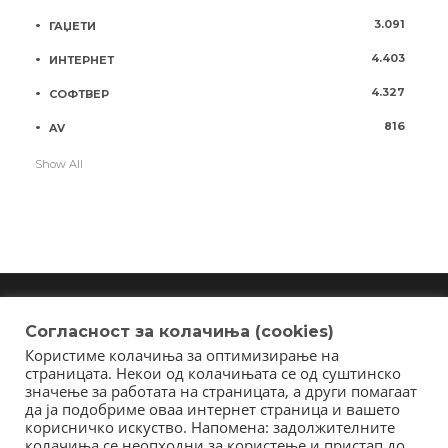
3.091
ГАЏЕТИ
4.403
ИНТЕРНЕТ
4.327
СОФТВЕР
816
AV
Show All
Согласност за колачиња (cookies)
Користиме колачиња за оптимизирање на
Copyright © 2018 - Member of IAB Macedonia
страницата. Некои од колачињата се од суштинско
Member of Clip Media Group / 2017
значење за работата на страницата, а други помагаат
да ја подобриме оваа интернет страница и вашето
корисничко искуство. Напомена: задолжителните
колачиња се неопходни за користење и пристап до