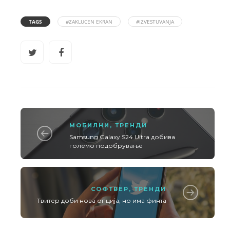
TAGS
#ZAKLUCEN EKRAN
#IZVESTUVANJA
МОБИЛНИ
,
ТРЕНДИ
Samsung Galaxy S24 Ultra добива
големо подобрување
СОФТВЕР
,
ТРЕНДИ
Твитер доби нова опција, но има финта