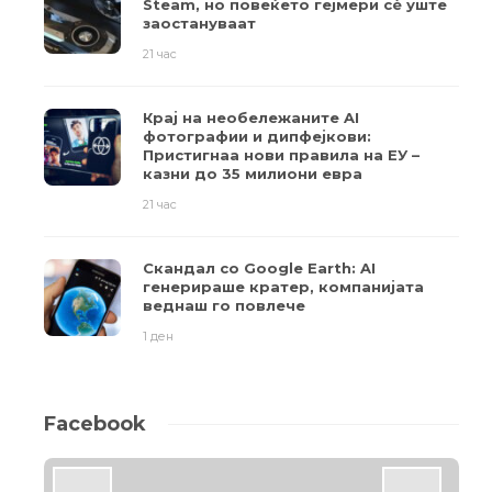
Steam, но повеќето гејмери ​​сè уште
заостануваат
21 час
Крај на необележаните AI
фотографии и дипфејкови:
Пристигнаа нови правила на ЕУ –
казни до 35 милиони евра
21 час
Скандал со Google Earth: AI
генерираше кратер, компанијата
веднаш го повлече
1 ден
Facebook