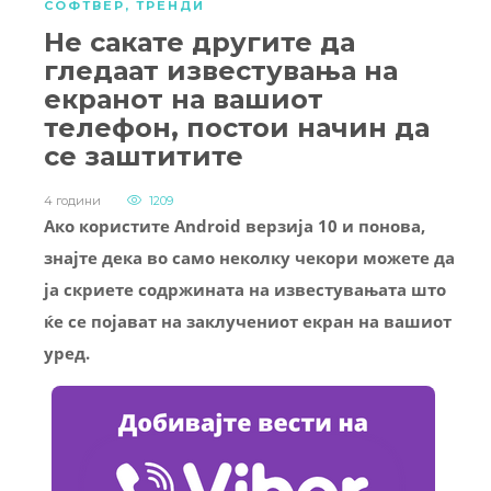
СОФТВЕР
,
ТРЕНДИ
Не сакате другите да
гледаат известувања на
екранот на вашиот
телефон, постои начин да
се заштитите
4 години
1209
Ако користите Android верзија 10 и понова,
знајте дека во само неколку чекори можете да
ја скриете содржината на известувањата што
ќе се појават на заклучениот екран на вашиот
уред.