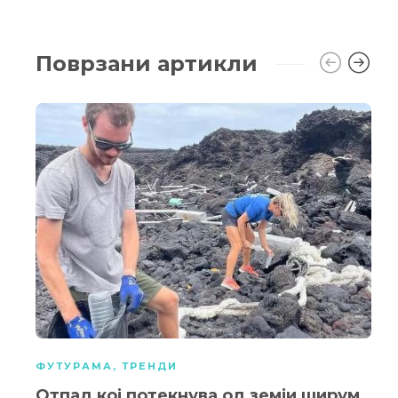
Поврзани артикли
ФУТУРАМА
,
ТРЕНДИ
Отпад кој потекнува од земји ширум