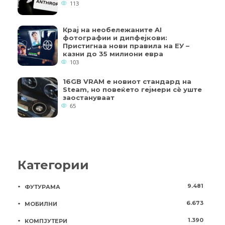
113
Крај на необележаните AI
фотографии и дипфејкови:
Пристигнаа нови правила на ЕУ –
казни до 35 милиони евра
103
16GB VRAM е новиот стандард на
Steam, но повеќето гејмери ​​сè уште
заостануваат
65
Категории
9.481
ФУТУРАМА
6.673
МОБИЛНИ
1.390
КОМПЈУТЕРИ