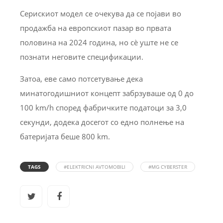
Серискиот модел се очекува да се појави во
продажба на европскиот пазар во првата
половина на 2024 година, но сè уште не се
познати неговите спецификации.
Затоа, еве само потсетување дека
минатогодишниот концепт забрзуваше од 0 до
100 km/h според фабричките податоци за 3,0
секунди, додека досегот со едно полнење на
батеријата беше 800 km.
TAGS
#ELEKTRICNI AVTOMOBILI
#MG CYBERSTER