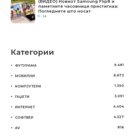
(ВИДЕО) Новиот Samsung Flip8 и
паметните часовници пристигнаа:
Погледнете што носат
14
Категории
9.481
ФУТУРАМА
6.673
МОБИЛНИ
1.390
КОМПЈУТЕРИ
3.091
ГАЏЕТИ
4.404
ИНТЕРНЕТ
4.327
СОФТВЕР
816
AV