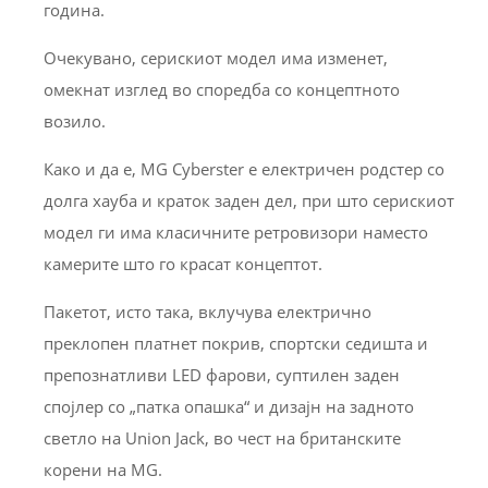
година.
Очекувано, серискиот модел има изменет,
омекнат изглед во споредба со концептното
возило.
Како и да е, MG Cyberster е електричен родстер со
долга хауба и краток заден дел, при што серискиот
модел ги има класичните ретровизори наместо
камерите што го красат концептот.
Пакетот, исто така, вклучува електрично
преклопен платнет покрив, спортски седишта и
препознатливи LED фарови, суптилен заден
спојлер со „патка опашка“ и дизајн на задното
светло на Union Jack, во чест на британските
корени на MG.