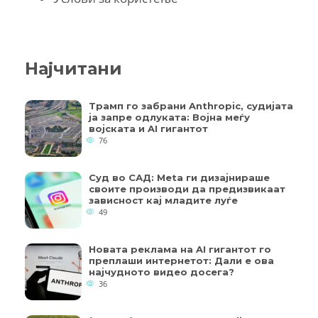
Најчитани
Трамп го забрани Anthropic, судијата
ја запре одлуката: Војна меѓу
војската и AI гигантот
76
Суд во САД: Meta ги дизајнираше
своите производи да предизвикаат
зависност кај младите луѓе
49
Новата реклама на AI гигантот го
преплаши интернетот: Дали е ова
најчудното видео досега?
36