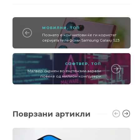
МОБИЛНИ
,
ТОП
Познато е кои чипови ќе ги користат
серијата телефони Samsung Galaxy S23
СОФТВЕР
,
ТОП
Малвер скриен во екстензии зарази
повеќе од милион компјутери
Поврзани артикли