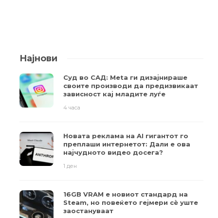
Најнови
Суд во САД: Meta ги дизајнираше
своите производи да предизвикаат
зависност кај младите луѓе
4 часа
Новата реклама на AI гигантот го
преплаши интернетот: Дали е ова
најчудното видео досега?
1 ден
16GB VRAM е новиот стандард на
Steam, но повеќето гејмери ​​сè уште
заостануваат