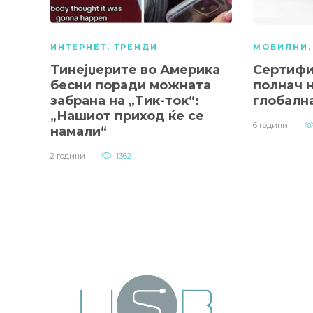
ИНТЕРНЕТ
,
ТРЕНДИ
МОБИЛНИ
Тинејџерите во Америка
Сертифи
бесни поради можната
полнач 
забрана на „Тик-ток“:
глобална
„Нашиот приход ќе се
6 години
намали“
2 години
1362