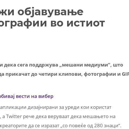
ожи објавување
ографии во истиот
ви дека сега поддржува „мешани медиуми“, што
а прикачат до четири клипови, фотографии и GI
обивај вести на вибер
 апликации дизајнирани за уреди кои користат
 а Twitter рече дека веруваат дека мешањето на
реаторите да се изразат „со повеќе од 280 знаци“.