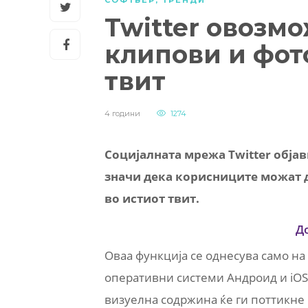
Twitter овозм
клипови и фот
твит
4 години
1274
Социјалната мрежа Twitter обја
значи дека корисниците можат д
во истиот твит.
Д
Оваа функција се однесува само на
оперативни системи Андроид и iOS,
визуелна содржина ќе ги поттикне к