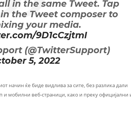
 all in the same Tweet. Tap
 in the Tweet composer to
mixing your media.
tter.com/9D1cCzjtmI
pport (@TwitterSupport)
tober 5, 2022
иот начин ќе биде видлива за сите, без разлика дали
оп и мобилни веб-страници, како и преку официјални 