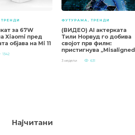
,
ТРЕНДИ
ФУТУРАМА
,
ТРЕНДИ
кат за 67W
(ВИДЕО) AI актерката
на Xiaomi пред
Тили Норвуд го добива
та објава на Mi 11
својот прв филм:
пристигнува „Misaligned
1342
3 недели
631
Најчитани