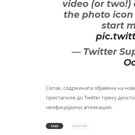
video (or two!)
the photo icon
start 
pic.twi
— Twitter Su
Oc
Сепак, содржината објавена на нов
пристапиле до Twitter преку дескт
неофицијални апликации.
TAGS
#TWITTER