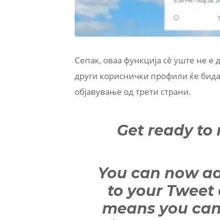
Сепак, оваа функција сè уште не е 
други кориснички профили ќе бида
објавување од трети страни.
Get ready to 
You can now ad
to your Tweet
means you can 