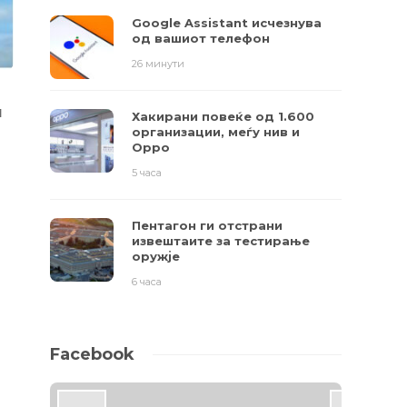
Google Assistant исчезнува
од вашиот телефон
26 минути
и
Хакирани повеќе од 1.600
организации, меѓу нив и
Oppo
5 часа
Пентагон ги отстрани
извештаите за тестирање
оружје
6 часа
Facebook