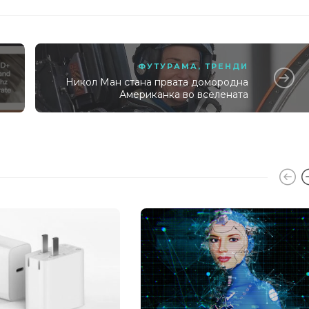
ФУТУРАМА
,
ТРЕНДИ
Никол Ман стана првата домородна
Американка во вселената