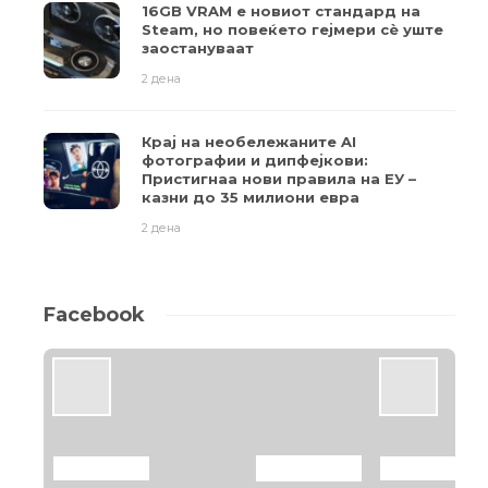
16GB VRAM е новиот стандард на
Steam, но повеќето гејмери ​​сè уште
заостануваат
2 дена
Крај на необележаните AI
фотографии и дипфејкови:
Пристигнаа нови правила на ЕУ –
казни до 35 милиони евра
2 дена
Facebook