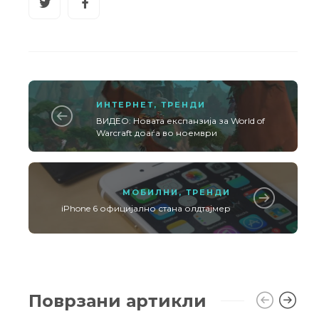
ИНТЕРНЕТ
,
ТРЕНДИ
ВИДЕО: Новата експанзија за World of
Warcraft доаѓа во ноември
МОБИЛНИ
,
ТРЕНДИ
iPhone 6 официјално стана олдтајмер
Поврзани артикли