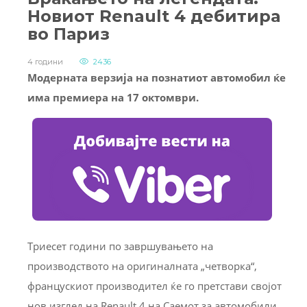
Новиот Renault 4 дебитира
во Париз
4 години
2436
Модерната верзија на познатиот автомобил ќе
има премиера на 17 октомври.
Триесет години по завршувањето на
производството на оригиналната „четворка“,
францускиот производител ќе го претстави својот
нов изглед на Renault 4 на Саемот за автомобили