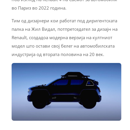
во Париз во 2022 година.
Тим од дизајнери кои работат под диригентската
палка на Жил Видал, потпретседател за дизајн на
Renault, создадоа модерна верзија на култниот
модел што остави свој белег на автомобилската
индустрија од втората половина на 20 век.