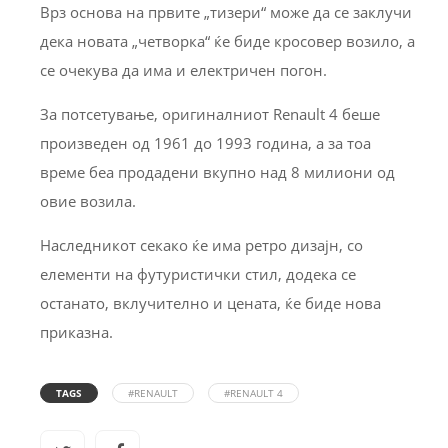
Врз основа на првите „тизери“ може да се заклучи
дека новата „четворка“ ќе биде кросовер возило, а
се очекува да има и електричен погон.
За потсетување, оригиналниот Renault 4 беше
произведен од 1961 до 1993 година, а за тоа
време беа продадени вкупно над 8 милиони од
овие возила.
Наследникот секако ќе има ретро дизајн, со
елементи на футуристички стил, додека се
останато, вклучително и цената, ќе биде нова
приказна.
TAGS
#RENAULT
#RENAULT 4