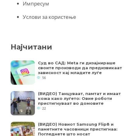
Импресум
Услови за користење
Најчитани
Суд во САД: Meta ги дизајнираше
своите производи да предизвикаат
зависност кај младите луѓе
56
(ВИДЕО) Танцуваат, памтат и имаат
кожа како луѓето: Овие роботи
пристигнуваат во домовите
22
(ВИДЕО) Новиот Samsung Flip8 и
паметните часовници пристигнаа:
Погледнете што носат