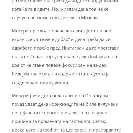
да биде одлично. Треба да бидете воодушевени
кога ќе го видите. Но, мислам дека тоа не се
случува во моментов“, истакна Мозери.
Мосери претходно рече дека дизајнот на цел
екран „сè уште не е добар“ и дека треба да се
одработи повеќе пред Инстаграм да го претстави
на сите. Сепак, тој сугерираше дека Instagram на
крајот ќе стане повеќе фокусиран на видео,
бидејќи тоа е вид на содржина што луѓето ја
споделуваат овие денови.
Мозери рече дека податоците на Инстаграм
покажуваат дека корисниците не биле вклучени
во најавените промени и дека тоа е клучна
причина за промената на тактиката. Сепак,
враќањето на feed-от на цел екран и препораките