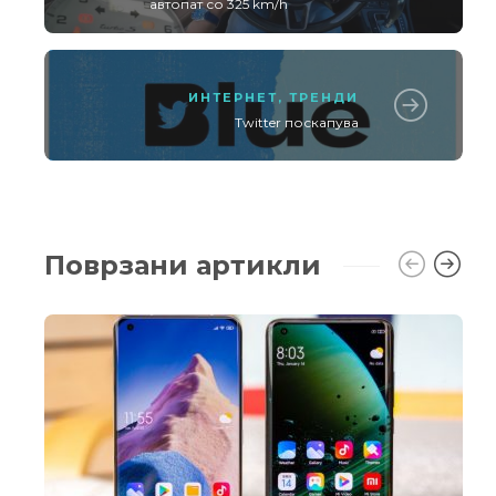
автопат со 325 km/h
ИНТЕРНЕТ
,
ТРЕНДИ
Twitter поскапува
Поврзани артикли