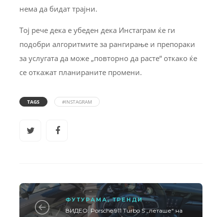
нема да бидат трајни.
Тој рече дека е убеден дека Инстаграм ќе ги
подобри алгоритмите за рангирање и препораки
за услугата да може „повторно да расте“ откако ќе
се откажат планираните промени.
TAGS
#INSTAGRAM
ФУТУРАМА
,
ТРЕНДИ
ВИДЕО: Porsche 911 Turbo S „леташе“ на