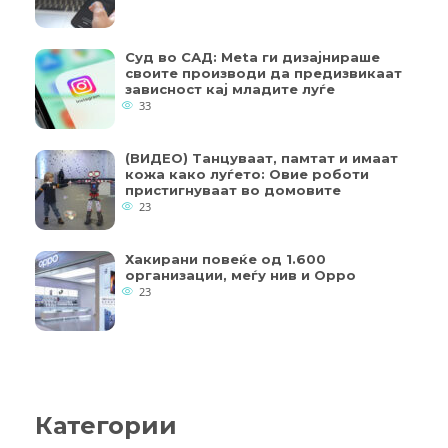
Суд во САД: Meta ги дизајнираше
своите производи да предизвикаат
зависност кај младите луѓе
33
(ВИДЕО) Танцуваат, памтат и имаат
кожа како луѓето: Овие роботи
пристигнуваат во домовите
23
Хакирани повеќе од 1.600
организации, меѓу нив и Oppo
23
Категории