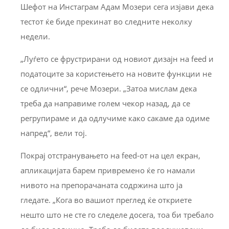
Шефот на Инстаграм Адам Мозери сега изјави дека
тестот ќе биде прекинат во следните неколку
недели.
„Луѓето се фрустрирани од новиот дизајн на feed и
податоците за користењето на новите функции не
се одлични“, рече Мозери. „Затоа мислам дека
треба да направиме голем чекор назад, да се
регрупираме и да одлучиме како сакаме да одиме
напред“, вели тој.
Покрај отстранувањето на feed-от на цел екран,
апликацијата барем привремено ќе го намали
нивото на препорачаната содржина што ја
гледате. „Кога во вашиот преглед ќе откриете
нешто што не сте го следеле досега, тоа би требало