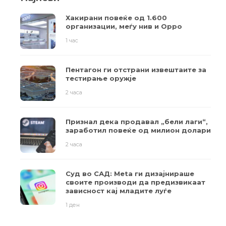
Хакирани повеќе од 1.600
организации, меѓу нив и Oppo
1 час
Пентагон ги отстрани извештаите за
тестирање оружје
2 часа
Признал дека продавал „бели лаги“,
заработил повеќе од милион долари
2 часа
Суд во САД: Meta ги дизајнираше
своите производи да предизвикаат
зависност кај младите луѓе
1 ден