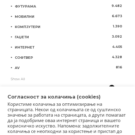
9.482
ФУТУРАМА
6.673
МОБИЛНИ
1.390
КОМПЈУТЕРИ
3.092
ГАЏЕТИ
4.405
ИНТЕРНЕТ
4.328
СОФТВЕР
816
AV
Show All
Согласност за колачиња (cookies)
Користиме колачиња за оптимизирање на
страницата. Некои од колачињата се од суштинско
значење за работата на страницата, а други помагаат
да ја подобриме оваа интернет страница и вашето
корисничко искуство. Напомена: задолжителните
колачиња се неопходни за користење и пристап до