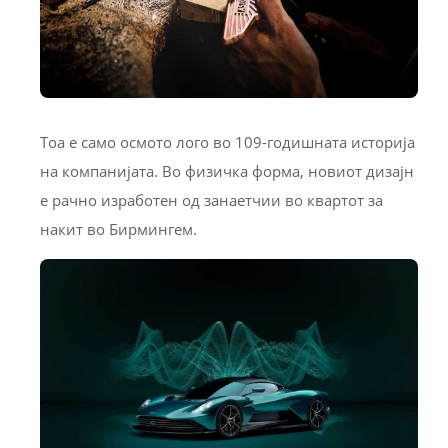
Тоа е само осмото лого во 109-годишната историја
на компанијата. Во физичка форма, новиот дизајн
е рачно изработен од занаетчии во квартот за
накит во Бирмингем.