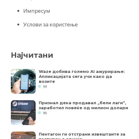
Импресум
Услови за користење
Најчитани
Waze добива големо AI ажурирање:
Апликацијата сега учи како да
возите
99
Признал дека продавал „бели лаги“,
заработил повеќе од милион долари
86
Пентагон ги отстрани извештаите за
тестирање оружје