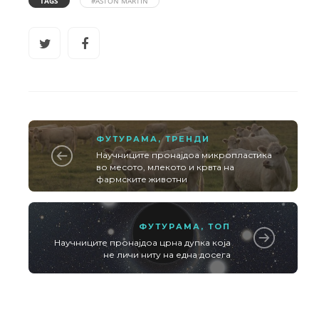
TAGS
#ASTON MARTIN
ФУТУРАМА
,
ТРЕНДИ
Научниците пронајдоа микропластика
во месото, млекото и крвта на
фармските животни
ФУТУРАМА
,
ТОП
Научниците пронајдоа црна дупка која
не личи ниту на една досега