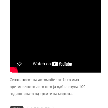
Сепак, носот на автомобилот ќе го има
оригиналното лого што ја одбележува 100-
годишнината од трките на марката.