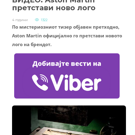
претстави ново лого
4 години
1322
По мистериозниот тизер објавен претходно,
Aston Martin официјално го претстави новото
лого на брендот.