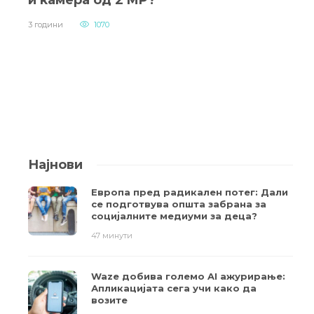
и камера од 2 MP?
3 години
1070
Најнови
Европа пред радикален потег: Дали
се подготвува општа забрана за
социјалните медиуми за деца?
47 минути
Waze добива големо AI ажурирање:
Апликацијата сега учи како да
возите