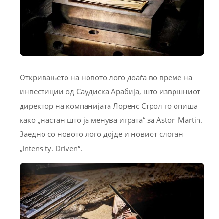
Откривањето на новото лого доаѓа во време на
инвестиции од Саудиска Арабија, што извршниот
директор на компанијата Лоренс Строл го опиша
како „настан што ја менува играта“ за Aston Martin.
Заедно со новото лого дојде и новиот слоган
„Intensity. Driven“.