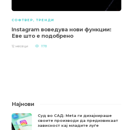
СОФТВЕР
,
ТРЕНДИ
Instagram воведува нови функции:
Еве што е подобрено
12 месеци
1178
Најнови
Суд во САД: Meta ги дизајнираше
своите производи да предизвикаат
зависност кај младите луѓе