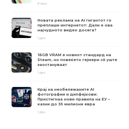
9 часа
Новата реклама на AI гигантот го
преплаши интернетот: Дали е ова
најчудното видео досега?
1 ден
16GB VRAM е новиот стандард на
Steam, но повеќето гејмери ​​сè уште
заостануваат
1 ден
Крај на необележаните AI
фотографии и дипфејкови:
Пристигнаа нови правила на ЕУ –
казни до 35 милиони евра
1 ден