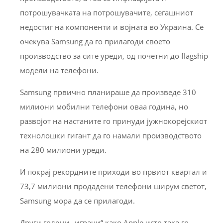
потрошувачката на потрошувачите, сегашниот
недостиг на компоненти и војната во Украина. Се
очекува Samsung да го прилагоди своето
производство за сите уреди, од почетни до flagship
модели на телефони.
Samsung првично планираше да произведе 310
милиони мобилни телефони оваа година, но
развојот на настаните го принуди јужнокорејскиот
технолошки гигант да го намали производството
на 280 милиони уреди.
И покрај рекордните приходи во првиот квартал и
73,7 милиони продадени телефони ширум светот,
Samsung мора да се прилагоди.
Други големи „играчи“ како Apple исто така го