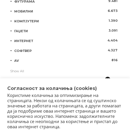
9.481
ФУТУРАМА
6.673
МОБИЛНИ
1.390
КОМПЈУТЕРИ
3.091
ГАЏЕТИ
4.404
ИНТЕРНЕТ
4.327
СОФТВЕР
816
AV
Show All
Согласност за колачиња (cookies)
Користиме колачиња за оптимизирање на
страницата. Некои од колачињата се од суштинско
значење за работата на страницата, а други помагаат
да ја подобриме оваа интернет страница и вашето
корисничко искуство. Напомена: задолжителните
колачиња се неопходни за користење и пристап до
оваа интернет страница.
Copyright © 2018 - Member of IAB Macedonia