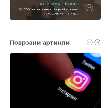
ФУТУРАМА
,
ТРЕНДИ
ВИДЕО: Хеликоптерот Ingenuity сними
рекорден лет на Марс
Поврзани артикли