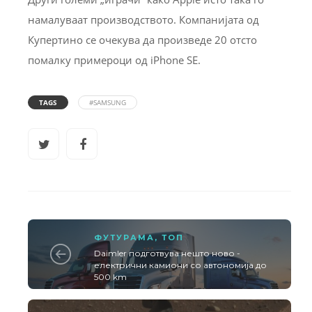
намалуваат производството. Компанијата од
Купертино се очекува да произведе 20 отсто
помалку примероци од iPhone SE.
TAGS
#SAMSUNG
ФУТУРАМА
,
ТОП
Daimler подготвува нешто ново -
електрични камиони со автономија до
500 km