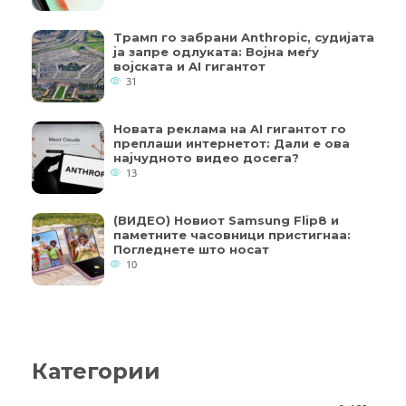
Трамп го забрани Anthropic, судијата
ја запре одлуката: Војна меѓу
војската и AI гигантот
31
Новата реклама на AI гигантот го
преплаши интернетот: Дали е ова
најчудното видео досега?
13
(ВИДЕО) Новиот Samsung Flip8 и
паметните часовници пристигнаа:
Погледнете што носат
10
Категории