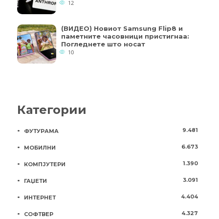
12
(ВИДЕО) Новиот Samsung Flip8 и
паметните часовници пристигнаа:
Погледнете што носат
10
Категории
9.481
ФУТУРАМА
6.673
МОБИЛНИ
1.390
КОМПЈУТЕРИ
3.091
ГАЏЕТИ
4.404
ИНТЕРНЕТ
4.327
СОФТВЕР