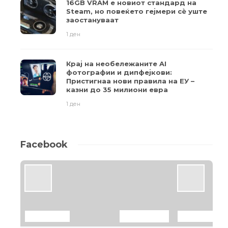
16GB VRAM е новиот стандард на
Steam, но повеќето гејмери ​​сè уште
заостануваат
1 ден
Крај на необележаните AI
фотографии и дипфејкови:
Пристигнаа нови правила на ЕУ –
казни до 35 милиони евра
1 ден
Facebook