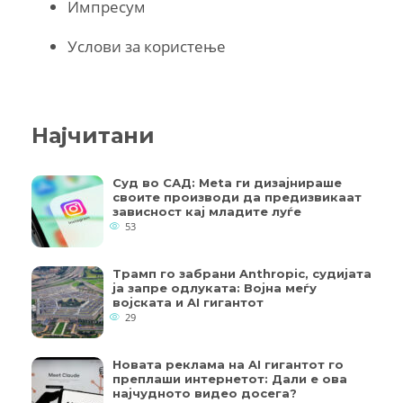
Импресум
Услови за користење
Најчитани
Суд во САД: Meta ги дизајнираше
своите производи да предизвикаат
зависност кај младите луѓе
53
Трамп го забрани Anthropic, судијата
ја запре одлуката: Војна меѓу
војската и AI гигантот
29
Новата реклама на AI гигантот го
преплаши интернетот: Дали е ова
најчудното видео досега?