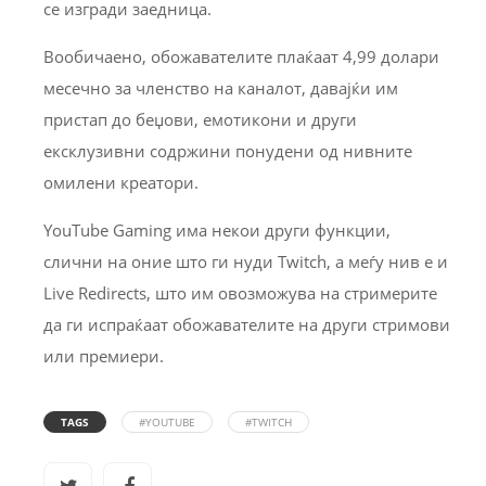
се изгради заедница.
Вообичаено, обожавателите плаќаат 4,99 долари
месечно за членство на каналот, давајќи им
пристап до беџови, емотикони и други
ексклузивни содржини понудени од нивните
омилени креатори.
YouTube Gaming има некои други функции,
слични на оние што ги нуди Twitch, а меѓу нив е и
Live Redirects, што им овозможува на стримерите
да ги испраќаат обожавателите на други стримови
или премиери.
TAGS
#YOUTUBE
#TWITCH