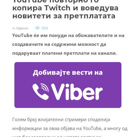
копира Twitch и воведува
новитети за претплатата
4 години
1123
YouTube ќе им понуди на обожавателите и на
создавачите на содржини можност да
подаруваат платени претплати на канали.
Голем број влијателни стримери споделија
информации за оваа објава на YouTube, а многу од
нив беа задоволни од новата алатка за