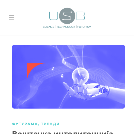
ФУТУРАМА
,
ТРЕНДИ
Вештачка интелигенција