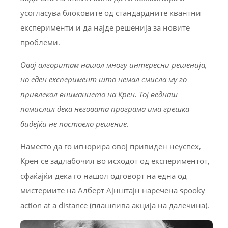
усогласува блоковите од стандардните квантни
експерименти и да најде решенија за новите
проблеми.
Овој алгоритам нашол многу интересни решенија,
но еден експеримент што немал смисла му го
привлекол вниманието на Крен. Тој веднаш
помислил дека неговата програма има грешка
бидејќи не постоело решение.
Наместо да го игнорира овој привиден неуспех,
Крен се задлабочил во исходот од експериментот,
сфаќајќи дека го нашол одговорт на една од
мистериите на Алберт Ајнштајн наречена spooky
action at a distance (плашлива акција на далечина).