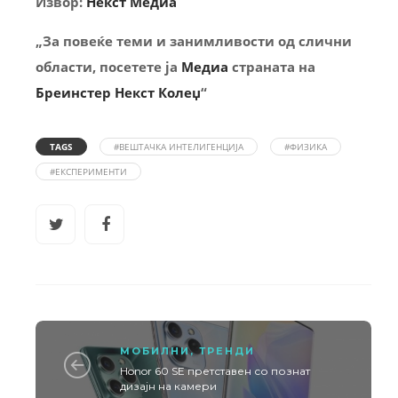
Извор:
Некст Медиа
„За повеќе теми и занимливости од слични
области, посетете ја
Медиа
страната на
Бреинстер Некст Колеџ
“
TAGS
#ВЕШТАЧКА ИНТЕЛИГЕНЦИЈА
#ФИЗИКА
#ЕКСПЕРИМЕНТИ
МОБИЛНИ
,
ТРЕНДИ
Honor 60 SE претставен со познат
дизајн на камери