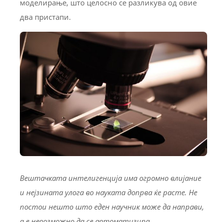
моделирање, што целосно се разликува од овие
два пристапи.
Вештачката интелигенција има огромно влијание
и нејзината улога во науката допрва ќе расте. Не
постои нешто што еден научник може да направи,
а е невозможно да се автоматизира.