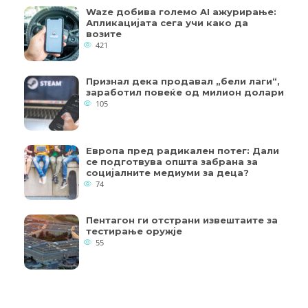
Waze добива големо AI ажурирање:
Апликацијата сега учи како да
возите
421
Признал дека продавал „бели лаги“,
заработил повеќе од милион долари
105
Европа пред радикален потег: Дали
се подготвува општа забрана за
социјалните медиуми за деца?
74
Пентагон ги отстрани извештаите за
тестирање оружје
55