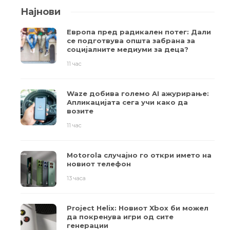
Најнови
Европа пред радикален потег: Дали
се подготвува општа забрана за
социјалните медиуми за деца?
11 час
Waze добива големо AI ажурирање:
Апликацијата сега учи како да
возите
11 час
Motorola случајно го откри името на
новиот телефон
13 часа
Project Helix: Новиот Xbox би можел
да покренува игри од сите
генерации