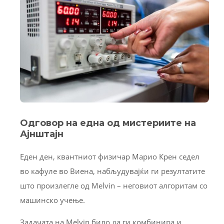
Одговор на една од мистериите на
Ајнштајн
Еден ден, квантниот физичар Марио Крен седел
во кафуле во Виена, набљудувајќи ги резултатите
што произлегле од Melvin – неговиот алгоритам со
машинско учење.
Задачата на Melvin било да ги комбинира и