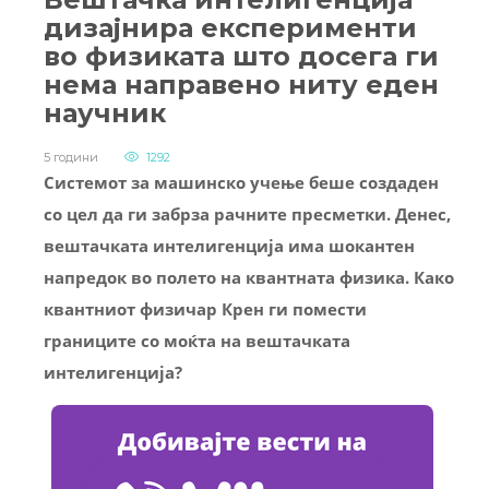
дизајнира експерименти
во физиката што досега ги
нема направено ниту еден
научник
5 години
1292
Системот за машинско учење беше создаден
со цел да ги забрза рачните пресметки. Денес,
вештачката интелигенција има шокантен
напредок во полето на квантната физика. Како
квантниот физичар Крен ги помести
границите со моќта на вештачката
интелигенција?