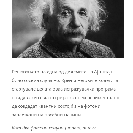
Решавањето на една од дилемите на Ајнштајн
било сосема случајно. Крен и неговите колеги ја
стартувале целата оваа истражувачка програма
обидувајќи се да откријат како експериментално
да создадат квантни состојби на фотони
заплеткани на посебни начини.
Кога два фотони комуницираат, тие се