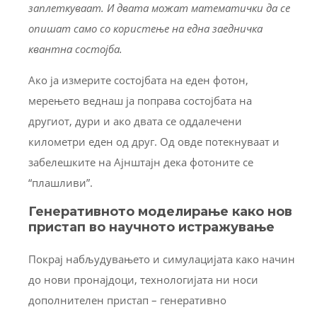
заплеткуваат. И двата можат математички да се
опишат само со користење на една заедничка
квантна состојба.
Ако ја измерите состојбата на еден фотон,
мерењето веднаш ја поправа состојбата на
другиот, дури и ако двата се оддалечени
километри еден од друг. Од овде потекнуваат и
забелешките на Ајнштајн дека фотоните се
“плашливи”.
Генеративното моделирање како нов
пристап во научното истражување
Покрај набљудувањето и симулацијата како начин
до нови пронајдоци, технологијата ни носи
дополнителен пристап – генеративно