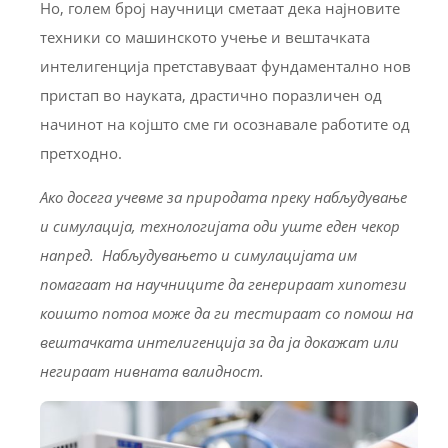
Но, голем број научници сметаат дека најновите
техники со машинското учење и вештачката
интелигенција претставуваат фундаментално нов
пристап во науката, драстично поразличен од
начинот на којшто сме ги осознавале работите од
претходно.
Ако досега учевме за природата преку набљудување
и симулација, технологијата оди уште еден чекор
напред. Набљудувањето и симулацијата им
помагаат на научниците да генерираат хипотези
коишто потоа може да ги тестираат со помош на
вештачката интелигенција за да ја докажат или
негираат нивната валидност.