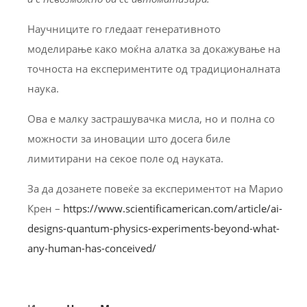
Научниците го гледаат генеративното
моделирање како моќна алатка за докажување на
точноста на експериментите од традиционалната
наука.
Ова е малку застрашувачка мисла, но и полна со
можности за иновации што досега биле
лимитирани на секое поле од науката.
За да дозанете повеќе за експериментот на Марио
Крен –
https://www.scientificamerican.com/article/ai-
designs-quantum-physics-experiments-beyond-what-
any-human-has-conceived/