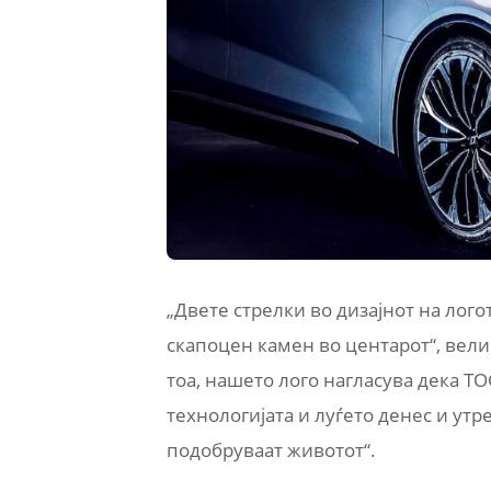
„Двете стрелки во дизајнот на лого
скапоцен камен во центарот“, вели
тоа, нашето лого нагласува дека T
технологијата и луѓето денес и утр
подобруваат животот“.