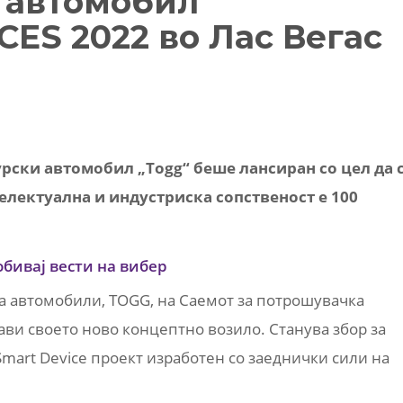
 автомобил
CES 2022 во Лас Вегас
урски автомобил „Togg“ беше лансиран со цел да 
електуална и индустриска сопственост е 100
обивај вести на вибер
а автомобили, TOGG, на Саемот за потрошувачка
тави своето ново концептно возило. Станува збор за
Smart Device проект изработен со заеднички сили на