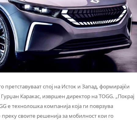
то претставуваат спој на Исток и Запад, формирајќи
 Гурџан Каракас, извршен директор на TOGG. „Покрај
OGG е технолошка компанија која ги поврзува
е преку своите решенија за мобилност кои го