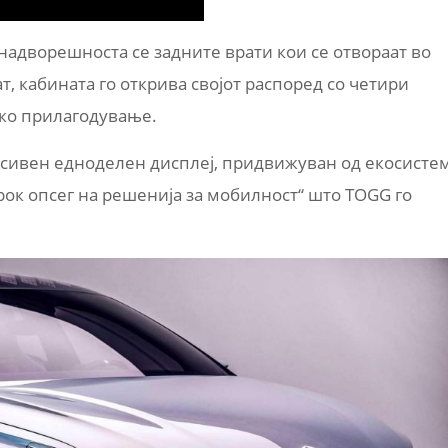
надворешноста се задните врати кои се отвораат во
ат, кабината го открива својот распоред со четири
ско прилагодување.
сивен едноделен дисплеј, придвижуван од екосисте
ок опсег на решенија за мобилност“ што TOGG го