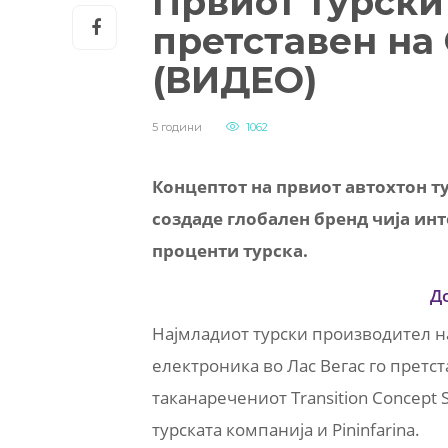
Првиот турски
претставен на 
(ВИДЕО)
5 години
1062
Концептот на првиот автохтон т
создаде глобален бренд чија инт
проценти турска.
Д
Најмладиот турски производител н
електроника во Лас Вегас го претс
таканаречениот Transition Concept 
турската компанија и Pininfarina.