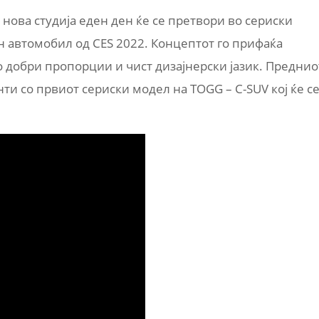
а нова студија еден ден ќе се претвори во сериски
н автомобил од CES 2022. Концептот го прифаќа
со добри пропорции и чист дизајнерски јазик. Преднио
и со првиот сериски модел на TOGG – C-SUV кој ќе с