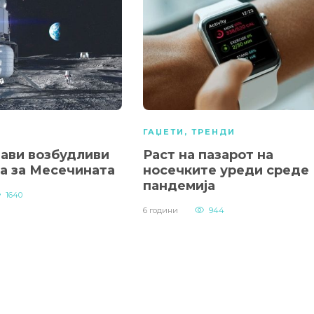
А
ГАЏЕТИ
,
ТРЕНДИ
јави возбудливи
Раст на пазарот на
ја за Месечината
носечките уреди среде
пандемија
1640
6 години
944