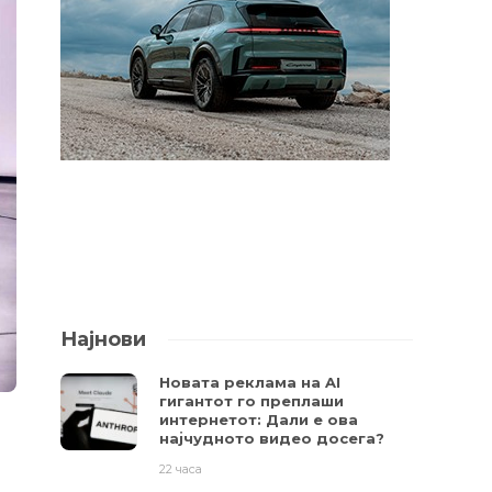
Најнови
Новата реклама на AI
гигантот го преплаши
интернетот: Дали е ова
најчудното видео досега?
22 часа