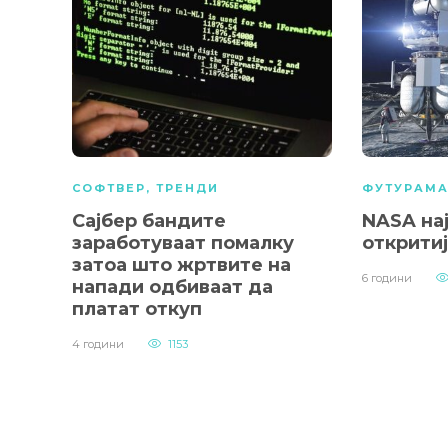
СОФТВЕР
,
ТРЕНДИ
ФУТУРАМ
Сајбер бандите
NASA на
заработуваат помалку
открити
затоа што жртвите на
6 години
напади одбиваат да
платат откуп
4 години
1153