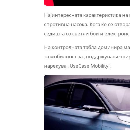
Најинтересната карактеристика на 
спротивна насока. Кога ќе се отвор
седишта со светли бои и електрон
На контролната табла доминира ма
за мобилност за „поддржување шир
нарекува „UseCase Mobility“.