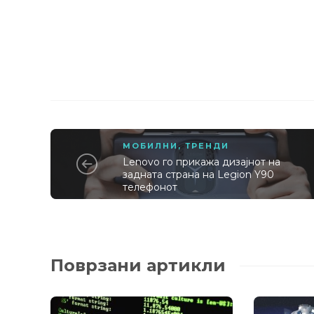
МОБИЛНИ
,
ТРЕНДИ
Lenovo го прикажа дизајнот на
задната страна на Legion Y90
телефонот
Поврзани артикли