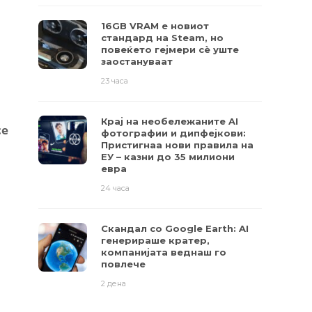
16GB VRAM е новиот
стандард на Steam, но
повеќето гејмери ​​сè уште
заостануваат
23 часа
Крај на необележаните AI
се
фотографии и дипфејкови:
Пристигнаа нови правила на
ЕУ – казни до 35 милиони
евра
24 часа
Скандал со Google Earth: AI
генерираше кратер,
компанијата веднаш го
повлече
2 дена