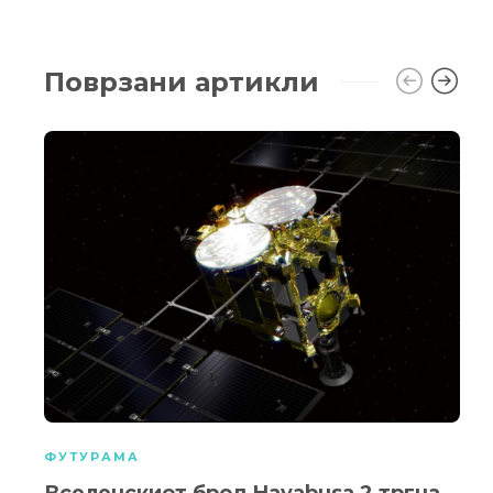
Поврзани артикли
ФУТУРАМА
Вселенскиот брод Hayabusa 2 тргна