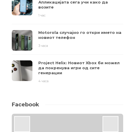
Апликацијата сега учи како да
возите
1 час
Motorola случајно го откри името на
новиот телефон
3 часа
Project Helix: Новиот Xbox би можел
да покренува игри од сите
генерации
4 часа
Facebook