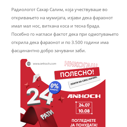
Радиологот Сахар Салим, која учествуваше во
откривањето на мумијата, изјави дека фараонот
имал мал нос, виткана коса и тесна брада.
Посебно го нагласи фактот дека при одмотувањето
открила дека фараонот и по 3.500 години има
фасцинантно добро зачувани заби.