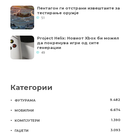
Пентагон ги отстрани извештаите за
тестирање оружје
51
Project Helix: Новиот Xbox би можел
да покренува игри од сите
генерации
49
Категории
9.482
ФУТУРАМА
6.674
МОБИЛНИ
1.390
КОМПЈУТЕРИ
3.093
ГАЏЕТИ