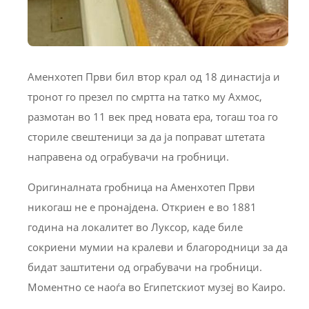
Аменхотеп Први бил втор крал од 18 династија и
тронот го презел по смртта на татко му Ахмос,
размотан во 11 век пред новата ера, тогаш тоа го
сториле свештеници за да ја поправат штетата
направена од ограбувачи на гробници.
Оригиналната гробница на Аменхотеп Први
никогаш не е пронајдена. Откриен е во 1881
година на локалитет во Луксор, каде биле
сокриени мумии на кралеви и благородници за да
бидат заштитени од ограбувачи на гробници.
Моментно се наоѓа во Египетскиот музеј во Каиро.