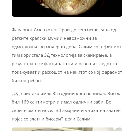
Фараонот Аменхотеп Први до сега беше една од
ретките кралски мумии невозможни за
одмотување во модерно доба. Салим со нејзиниот
тим користела 3Д технологија за скенирање, а
резултатите се фасцинантни и освен изгледот го
покажуваат и раскошот на накитот со кој фараонот
бил погребан.
„Од прилика имал 35 години кога починал. Висок
бил 169 сантиметри и имал одлични заби. Во
своите омоти носел 30 амајлии и уникатен златен
појас со златни бисери“, вели Салим.