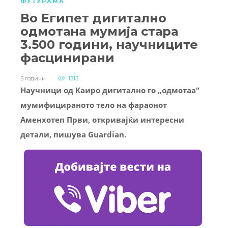
ФУТУРАМА
Во Египет дигитално
одмотана мумија стара
3.500 години, научниците
фасцинирани
5 години
1313
Научници од Каиро дигитално го „одмотаа“
мумифицираното тело на фараонот
Аменхотеп Први, откривајќи интересни
детали, пишува Guardian.