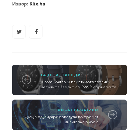
Извор:
Klix.ba
ГАЏЕТИ
,
ТРЕНДИ
Xiaomi Watch S1 паметниот часовник
дебитира заедно со TWS 3 слушалките
UNCATEGORIZED
Русија од јануари воведува во промет
дигитална рубља