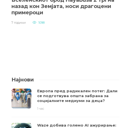
назад кон Земјата, носи драгоцени
примероци
7 години
1098
Најнови
Европа пред радикален потег: Дали
се подготвува општа забрана за
социјалните медиуми за деца?
1 час
Waze добива големо AI ажурирање: