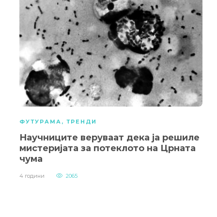
ФУТУРАМА
,
ТРЕНДИ
Научниците веруваат дека ја решиле
мистеријата за потеклото на Црната
чума
4 години
2065