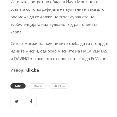
Исто така, ветрот во областа Идун Монс не се
совпаѓа со топографијата на вулканите, така што
ова може да се должи на зголемувањето на
турбуленцијата над вулканот од растопената
карпа.
Сите сомнежи на научниците треба да ги потврдат
идните мисии, односно мисиите на НАСА VERITAS
и DAVINCI +, како што е европската сонда EnVision.
Извор:
Klix.ba
TAGS
#NASA
#ВЕНЕРА