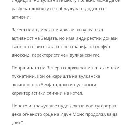
разберат доколку се набљудуваат додека се
активни.
Засега нема директни докази за вулканска
активност на Земјата, но има индиректни докази
како што е високата концентрација на сулфур
диоксид, карактеристичен вулкански гас.
Површината на Венера содржи зони на тектонски
пукнатини, кои се жаришта на вулканска
активност на Земјата, како и вулкански
карактеристики слични на котел.
Новото истражување нуди докази кои сугерираат
дека огненото срце на Идун Монс продолжува да
„бие“.