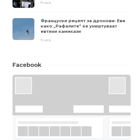
8 часа
Француски рецепт за дронови: Еве
како „Рафалите“ ќе уништуваат
евтини камикази
9 часа
Facebook