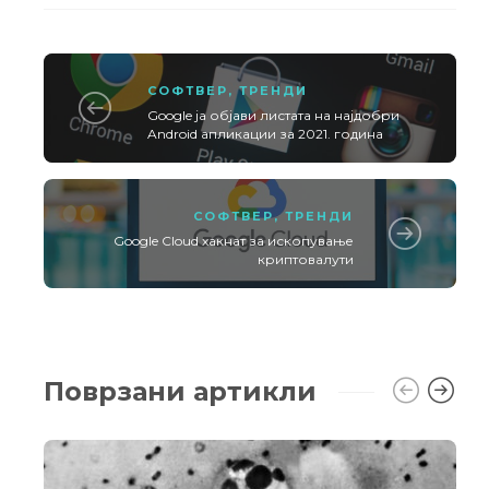
СОФТВЕР
,
ТРЕНДИ
Google ја објави листата на најдобри
Android апликации за 2021. година
СОФТВЕР
,
ТРЕНДИ
Google Cloud хакнат за ископување
криптовалути
Поврзани артикли