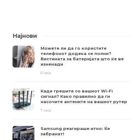
Најнови
Можете ли да го користите
телефонот додека се полни?
Вистината за батеријата што ќе ве
изненади
6 часа
Каде грешите со вашиот Wi-Fi
сигнал? Како правилно да ги
насочите антените на вашиот рутер
7 часа
Samsung реагираше итно: Ќе
забранат!