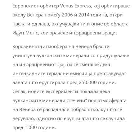
Европскиот орбитер Venus Express, кој орбитираше
околу Венера помеѓу 2006 и 2014 година, откри
наслаги од лава, вклучувајќи ги и оние во областа
Идун Монс, кои зрачеле инфрацрвени зраци.
Корозивната атмосфера на Венера брзо ги
уништува вулканските минерали со придушување
на инфрацрвениот сјај, па се сметаше дека
интензивните термални емисии ја претставуваат
лавата што еруптирала пред 250.000 години.
Сепак, новите експерименти покажаа дека
вулканските минерали „печени“ под атмосферата
на Венера се распаднале побрзо отколку што се
верувало, односно по ерупцијата што се случила
пред 1.000 години.