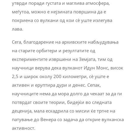
утврди поради густата и маглива атмосфера,
меѓутоа, можно е нејзината површина да е
покриена со вулкани од кои сè уште излегува
лава.
Сега, благодарение на архивските набљудувања
на старите орбитери и резултатите од
експериментите извршени на Земјата, тим од
научници верува дека вулканот Идун Монс, висок
2,5 и широк околу 200 километри, сè уште е
активен и еруптира дури и денес. Сепак,
научниците нема да мора долго да чекаат за да ги
потврдат своите теории, бидејќи во следната
деценија, мала ескадрила со мисии ќе тргне на
патување до Венера со задача да открие вулканска
активност.