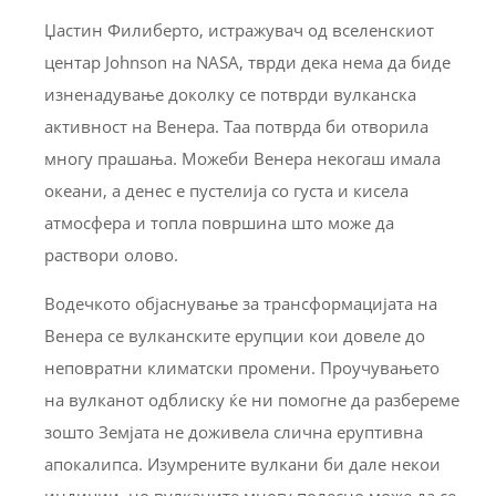
Џастин Филиберто, истражувач од вселенскиот
центар Johnson на NASA, тврди дека нема да биде
изненадување доколку се потврди вулканска
активност на Венера. Таа потврда би отворила
многу прашања. Можеби Венера некогаш имала
океани, а денес е пустелија со густа и кисела
атмосфера и топла површина што може да
раствори олово.
Водечкото објаснување за трансформацијата на
Венера се вулканските ерупции кои довеле до
неповратни климатски промени. Проучувањето
на вулканот одблиску ќе ни помогне да разбереме
зошто Земјата не доживела слична еруптивна
апокалипса. Изумрените вулкани би дале некои
индиции, но вулканите многу полесно може да се