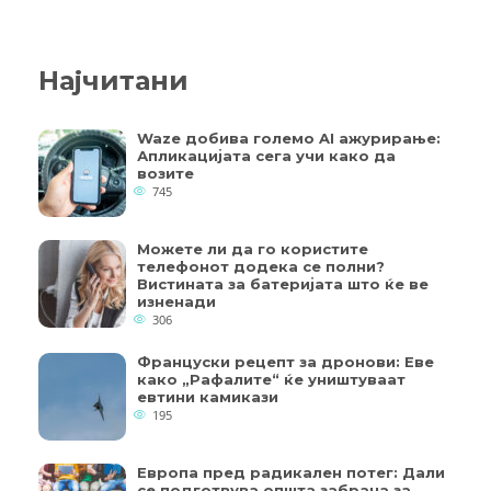
Најчитани
Waze добива големо AI ажурирање:
Апликацијата сега учи како да
возите
745
Можете ли да го користите
телефонот додека се полни?
Вистината за батеријата што ќе ве
изненади
306
Француски рецепт за дронови: Еве
како „Рафалите“ ќе уништуваат
евтини камикази
195
Европа пред радикален потег: Дали
се подготвува општа забрана за