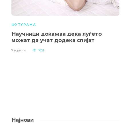
ФУТУРАМА
Научници докажаа дека луѓето
можат да учат додека спијат
7 години
1051
Најнови