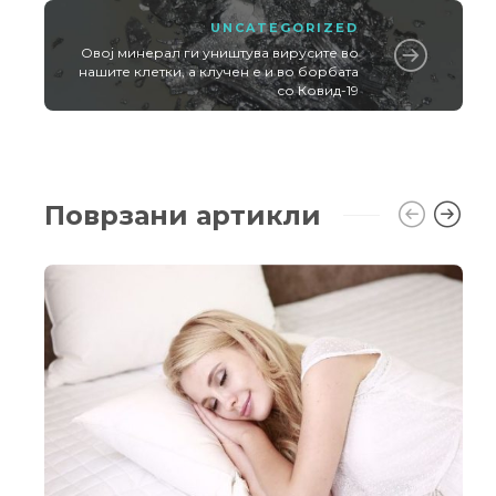
UNCATEGORIZED
Овој минерал ги уништува вирусите во
нашите клетки, а клучен е и во борбата
со Ковид-19
Поврзани артикли