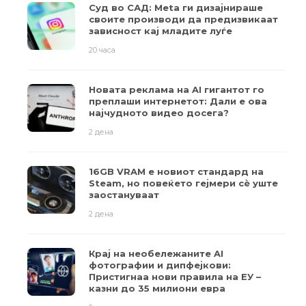
Суд во САД: Meta ги дизајнираше
своите производи да предизвикаат
зависност кај младите луѓе
20 часа
Новата реклама на AI гигантот го
преплаши интернетот: Дали е ова
најчудното видео досега?
2 дена
16GB VRAM е новиот стандард на
Steam, но повеќето гејмери ​​сè уште
заостануваат
2 дена
Крај на необележаните AI
фотографии и дипфејкови:
Пристигнаа нови правила на ЕУ –
казни до 35 милиони евра