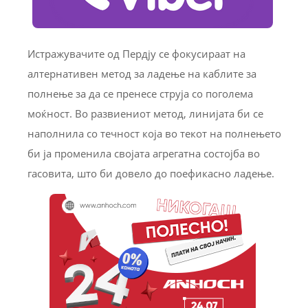
Истражувачите од Пердју се фокусираат на
алтернативен метод за ладење на каблите за
полнење за да се пренесе струја со поголема
моќност. Во развиениот метод, линијата би се
наполнила со течност која во текот на полнењето
би ја променила својата агрегатна состојба во
гасовита, што би довело до поефикасно ладење.