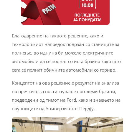
Благодарение на таквото решение, како и
технолошкиот напредок поврзан со станиците за
полнење, во иднина би можело електричните
автомобили да се полнат со иста брзина како што
сега се полнат обичните автомобили со гориво.
Концептот на ова решение е резултат на анализа
на пречките за постигнување поголеми брзини,
предводени од тимот на Ford, како и знаењето на
научниците од Универзитетот Пердју.