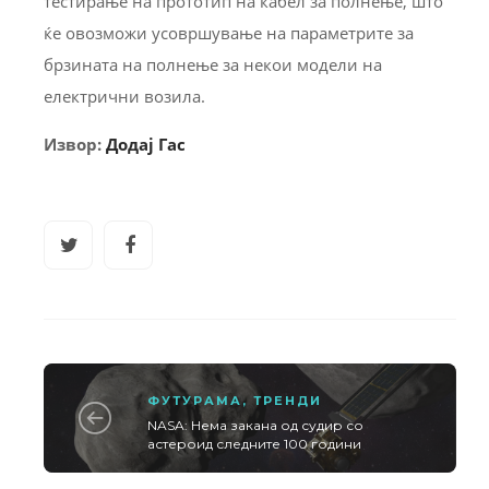
тестирање на прототип на кабел за полнење, што
ќе овозможи усовршување на параметрите за
брзината на полнење за некои модели на
електрични возила.
Извор:
Додај Гас
ФУТУРАМА
,
ТРЕНДИ
NASA: Нема закана од судир со
астероид следните 100 години