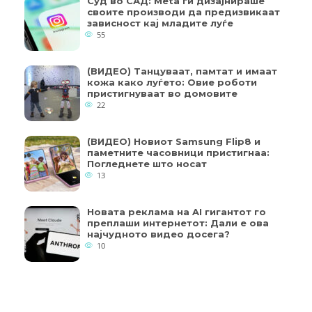
Суд во САД: Meta ги дизајнираше
своите производи да предизвикаат
зависност кај младите луѓе
55
(ВИДЕО) Танцуваат, памтат и имаат
кожа како луѓето: Овие роботи
пристигнуваат во домовите
22
(ВИДЕО) Новиот Samsung Flip8 и
паметните часовници пристигнаа:
Погледнете што носат
13
Новата реклама на AI гигантот го
преплаши интернетот: Дали е ова
најчудното видео досега?
10