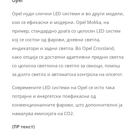
Opel
Opel нуди слични LED системи и во други модели,
кои се ефикасни и модерни. Opel Mokka, на
пример, стандардно доаѓа со целосен LED систем
кој се состои од фарови, дневни светла,
индикатори и задни светла. Во Opel Crossland,
како опција се достапни адаптивни предни светла
со целосна светлина со светло за свиоци, помош
за долго светло и автоматска контрола на опсегот.
Современите LED системи на Opel се исто така
потрајни и енергетски поефикасни од
конвенционалните фарови, што дополнително ја
намалува емисијата на СО2.
(ПР текст)