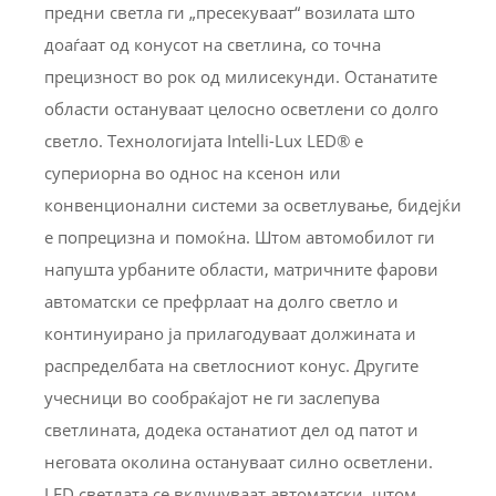
предни светла ги „пресекуваат“ возилата што
доаѓаат од конусот на светлина, со точна
прецизност во рок од милисекунди. Останатите
области остануваат целосно осветлени со долго
светло. Технологијата Intelli-Lux LED® е
супериорна во однос на ксенон или
конвенционални системи за осветлување, бидејќи
е попрецизна и помоќна. Штом автомобилот ги
напушта урбаните области, матричните фарови
автоматски се префрлаат на долго светло и
континуирано ја прилагодуваат должината и
распределбата на светлосниот конус. Другите
учесници во сообраќајот не ги заслепува
светлината, додека останатиот дел од патот и
неговата околина остануваат силно осветлени.
LED светлата се вклучуваат автоматски, штом