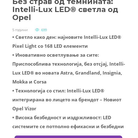
Без страв од темнината:
Intelli-Lux LED® светла од
Opel
5 години
699
• Светло како ден: најновите Intelli-Lux LED®
Pixel Light со 168 LED елементи
• Иновативно осветлување за сите:
Приспособлива технологија, без отсјај, Intelli-
Lux LED® во новата Astra, Grandland, Insignia,
Mokka и Corsa
• Технологија со стил: Intelli-Lux LED®
интегрирана во лицето на брендот – Новиот
Opel Vizor
• Висока безбедност и издржливост: LED
системите се потполно ефикасни и безбедни