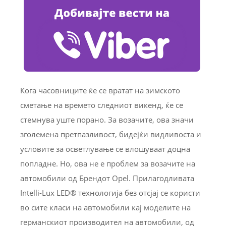
Кога часовниците ќе се вратат на зимското
сметање на времето следниот викенд, ќе се
стемнува уште порано. За возачите, ова значи
зголемена претпазливост, бидејќи видливоста и
условите за осветлување се влошуваат доцна
попладне. Но, ова не е проблем за возачите на
автомобили од Брендот Opel. Прилагодливата
Intelli-Lux LED® технологија без отсјај се користи
во сите класи на автомобили кај моделите на
германскиот производител на автомобили, од