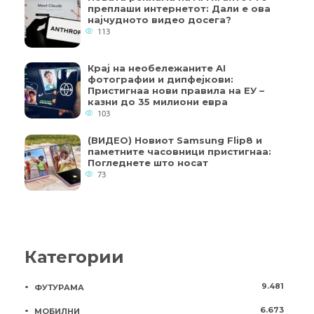
преплаши интернетот: Дали е ова
најчудното видео досега?
113
Крај на необележаните AI
фотографии и дипфејкови:
Пристигнаа нови правила на ЕУ –
казни до 35 милиони евра
103
(ВИДЕО) Новиот Samsung Flip8 и
паметните часовници пристигнаа:
Погледнете што носат
73
Категории
9.481
ФУТУРАМА
6.673
МОБИЛНИ