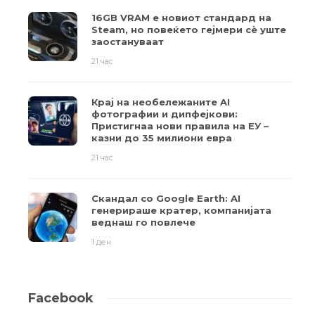
16GB VRAM е новиот стандард на
Steam, но повеќето гејмери ​​сè уште
заостануваат
21 час
Крај на необележаните AI
фотографии и дипфејкови:
Пристигнаа нови правила на ЕУ –
казни до 35 милиони евра
21 час
Скандал со Google Earth: AI
генерираше кратер, компанијата
веднаш го повлече
1 ден
Facebook