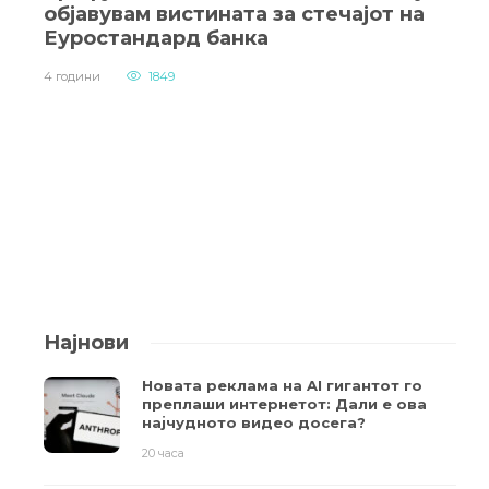
објавувам вистината за стечајот на
Еуростандард банка
4 години
1849
Најнови
Новата реклама на AI гигантот го
преплаши интернетот: Дали е ова
најчудното видео досега?
20 часа