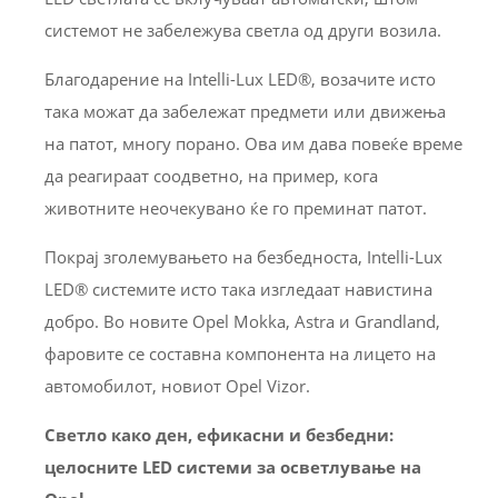
системот не забележува светла од други возила.
Благодарение на Intelli-Lux LED®, возачите исто
така можат да забележат предмети или движења
на патот, многу порано. Ова им дава повеќе време
да реагираат соодветно, на пример, кога
животните неочекувано ќе го преминат патот.
Покрај зголемувањето на безбедноста, Intelli-Lux
LED® системите исто така изгледаат навистина
добро. Во новите Opel Mokka, Astra и Grandland,
фаровите се составна компонента на лицето на
автомобилот, новиот Opel Vizor.
Светло како ден, ефикасни и безбедни:
целосните LED системи за осветлување на