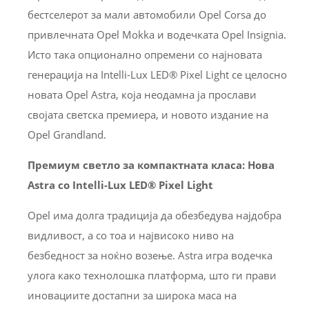
бестселерот за мали автомобили Opel Corsa до
привлечната Opel Mokka и водечката Opel Insignia.
Исто така опционално опремени со најновата
генерација на Intelli-Lux LED® Pixel Light се целосно
новата Opel Astra, која неодамна ја прослави
својата светска премиера, и новото издание на
Opel Grandland.
Премиум светло за компактната класа: Нова
Astra со Intelli-Lux LED® Pixel Light
Opel има долга традиција да обезбедува најдобра
видливост, а со тоа и највисоко ниво на
безбедност за ноќно возење. Astra игра водечка
улога како технолошка платформа, што ги прави
иновациите достапни за широка маса на