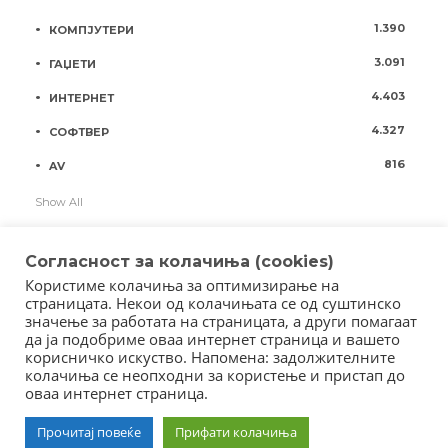
1.390
КОМПЈУТЕРИ
3.091
ГАЏЕТИ
4.403
ИНТЕРНЕТ
4.327
СОФТВЕР
816
AV
Show All
Согласност за колачиња (cookies)
Користиме колачиња за оптимизирање на
страницата. Некои од колачињата се од суштинско
значење за работата на страницата, а други помагаат
да ја подобриме оваа интернет страница и вашето
корисничко искуство. Напомена: задолжителните
колачиња се неопходни за користење и пристап до
оваа интернет страница.
Copyright © 2018 - Member of IAB Macedonia
Member of Clip Media Group / 2017
Прочитај повеќе
Прифати колачиња