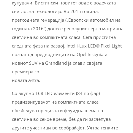
купувачи. Вистински новитет овде е водечката
светлосна технологија. Во 2015 година,
претходната генерација („Европски автомобил на
годината 2016“) донесе револуционерна матрична
светлина во компактната класа. Сега пристигна
следната фаза на развој. Intelli-Lux LED® Pixel Light
познат од предводниците на Opel Insignia и
новиот SUV на Grandland ја слави својата
премиера со
новата Astra.
Со вкупно 168 LED елементи (84 по фар)
предизвикувачот на компактната класа
обезбедува прецизна и флуидна шема на
светлина во секое време, без да ги заслепува
другите учесници во сообраќајот. Ултра тенките