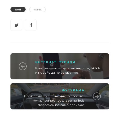
TAGS
#OPEL
ИНТЕРНЕТ
,
ТРЕНДИ
Како засекогаш да исчезнете од TikTok
и повеќе да не се вратите
ФУТУРАМА
Проблеми со автономното возење:
Ажурираниот софтвер на Tesla
повлечен по само еден час!