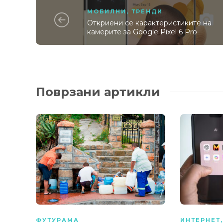
МОБИЛНИ
,
ТРЕНДИ
Откриени се карактеристиките на
камерите за Google Pixel 6 Pro
Поврзани артикли
ФУТУРАМА
ИНТЕРНЕТ