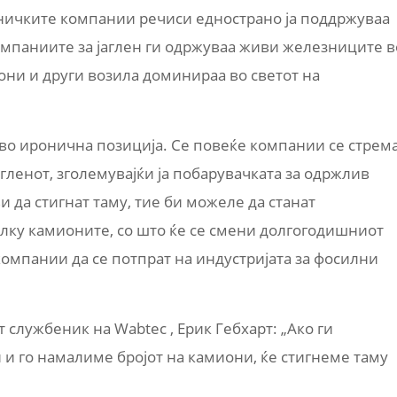
езничките компании речиси еднострано ја поддржуваа
омпаниите за јаглен ги одржуваа живи железниците в
ни и други возила доминираа во светот на
во иронична позиција. Се повеќе компании се стрем
агленот, зголемувајќи ја побарувачката за одржлив
 да стигнат таму, тие би можеле да станат
олку камионите, со што ќе се смени долгогодишниот
компании да се потпрат на индустријата за фосилни
службеник на Wabtec , Ерик Гебхарт: „Ако ги
и го намалиме бројот на камиони, ќе стигнеме таму