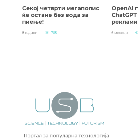
Секој четврти мегаполис
OpenAI г
ќе остане без вода за
ChatGPT
пиење!
реклами
8 години
765
6 месеци
Портал за популарна технологија