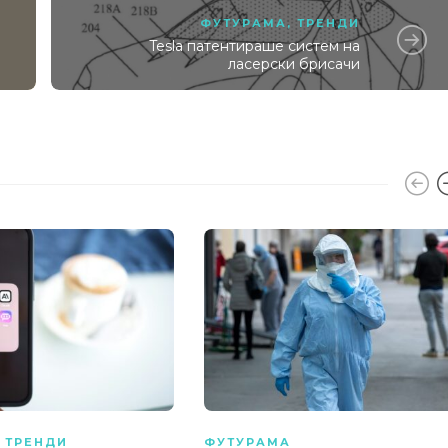
ФУТУРАМА
,
ТРЕНДИ
Tesla патентираше систем на
ласерски брисачи
,
ТРЕНДИ
ФУТУРАМА