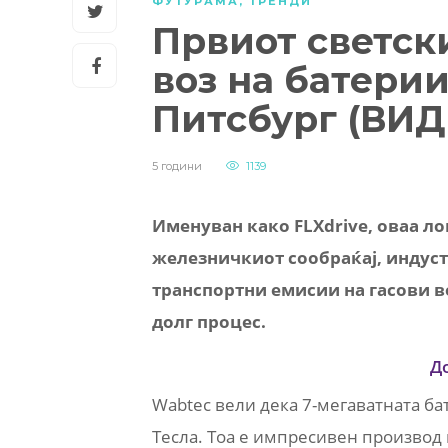
ФУТУРАМА
,
ТРЕНДИ
Првиот светск
воз на батерии
Питсбург (ВИД
5 години
1139
Именуван како FLXdrive, оваа л
железничкиот сообраќај, индуст
транспортни емисии на гасови во
долг процес.
Д
Wabtec вели дека 7-мегаватната бат
Тесла. Тоа е импресивен производ