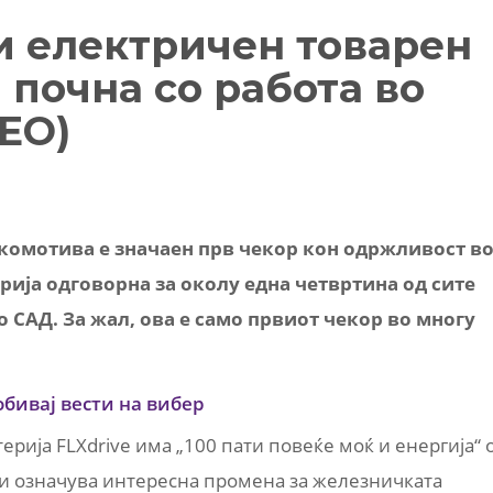
и електричен товарен
 почна со работа во
ЕО)
окомотива е значаен прв чекор кон одржливост в
рија одговорна за околу една четвртина од сите
 САД. За жал, ова е само првиот чекор во многу
обивај вести на вибер
ерија FLXdrive има „100 пати повеќе моќ и енергија“ 
 и означува интересна промена за железничката