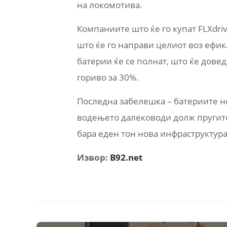
на локомотива.
Компаниите што ќе го купат FLXdri
што ќе го направи целиот воз ефик
батерии ќе се полнат, што ќе дов
гориво за 30%.
Последна забелешка – батериите н
водењето далеководи долж пругите
бара еден тон нова инфраструктура
Извор:
B92.net