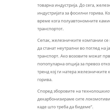
товарна индустрија. До сега, жел
индустријата за фосилни горива. К
време кога полуавтономните камио
транспортот.
Сепак, железничките компании се 
да станат неутрални во поглед на ј
транспорт. Ако возовите можат први
попопуларна опција за превоз отк
тренд кој ги натера железничките 
горива.
Според зборовите на технолошкиот 
декарбонизираме сите локомотиви 
каде што треба да бидеме“.