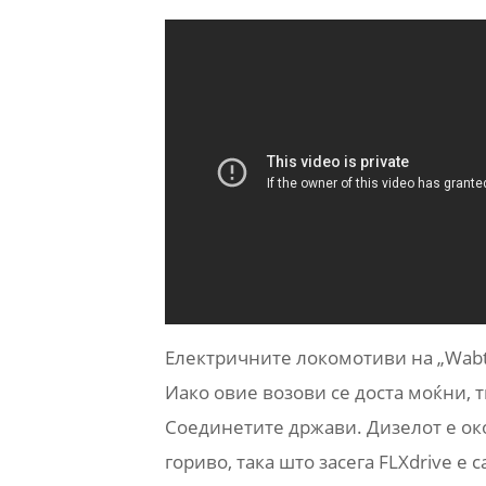
Електричните локомотиви на „Wabtec
Иако овие возови се доста моќни, 
Соединетите држави. Дизелот е око
гориво, така што засега FLXdrive 