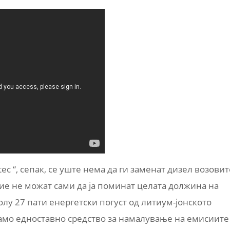
 “, сепак, се уште нема да ги заменат дизел возовит
тие не можат сами да ја поминат целата должина на
лу 27 пати енергетски погуст од литиум-јонското
е само едноставно средство за намалување на емисиите