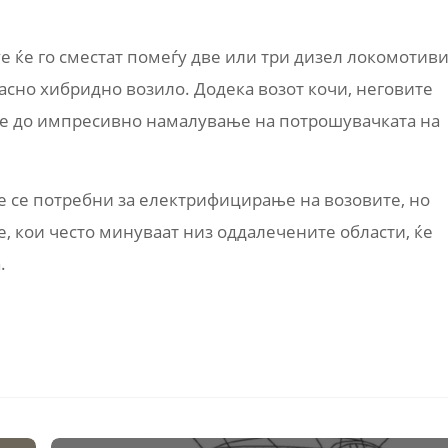
ve ќе го сместат помеѓу две или три дизел локомотиви
асно хибридно возило. Додека возот кочи, неговите
еде до импресивно намалување на потрошувачката на
е се потребни за електрифицирање на возовите, но
, кои често минуваат низ оддалечените области, ќе
.