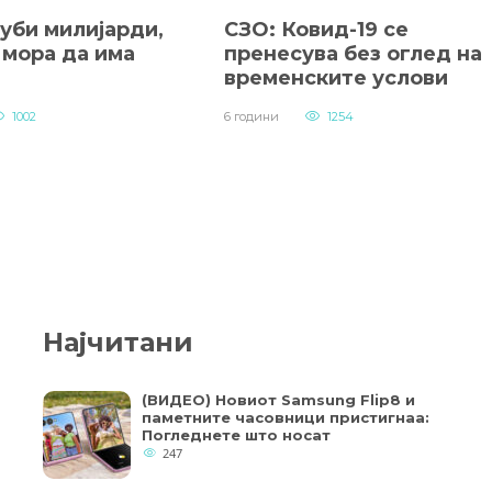
уби милијарди,
СЗО: Ковид-19 се
 мора да има
пренесува без оглед на
временските услови
1002
6 години
1254
Најчитани
(ВИДЕО) Новиот Samsung Flip8 и
паметните часовници пристигнаа:
Погледнете што носат
247