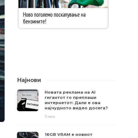
Најнови
Новата реклама на AI
гигантот го преплаши
интернетот: Дали е ова
најчудното видео досега?
3 часа
16GB VRAM е новиот