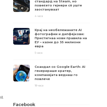
стандард на Steam, но
повеќето гејмери ​​сè уште
заостануваат
4 часа
Крај на необележаните AI
фотографии и дипфејкови:
Пристигнаа нови правила на
ЕУ – казни до 35 милиони
евра
о
5 часа
Скандал со Google Earth: AI
генерираше кратер,
компанијата веднаш го
повлече
18 часа
од
Facebook