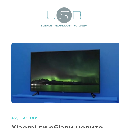
AV
,
ТРЕНДИ
Xiaomi ги објави новите