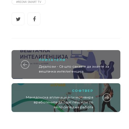
#REDMI SMART TV
ПРИЈАТЕЛИ
Дијалози - Сè што сакавте да знаете за
вештачка интелигенција
СОФТВЕР
Македонска апликација ги мотивира
вработените да одат пеш или со
велосипед на работа