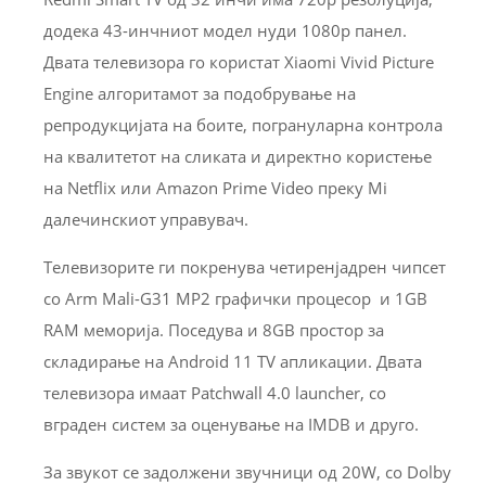
додека 43-инчниот модел нуди 1080p панел.
Двата телевизора го користат Xiaomi Vivid Picture
Engine алгоритамот за подобрување на
репродукцијата на боите, погрануларна контрола
на квалитетот на сликата и директно користење
на Netflix или Amazon Prime Video преку Mi
далечинскиот управувач.
Телевизорите ги покренува четиренјадрен чипсет
со Arm Mali-G31 MP2 графички процесор и 1GB
RAM меморија. Поседува и 8GB простор за
складирање на Android 11 TV апликации. Двата
телевизора имаат Patchwall 4.0 launcher, со
вграден систем за оценување на IMDB и друго.
За звукот се задолжени звучници од 20W, со Dolby