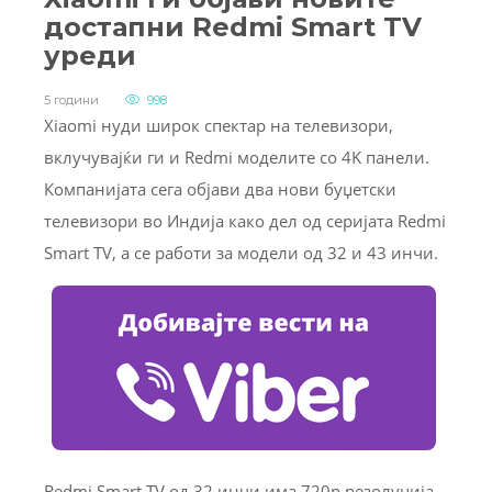
достапни Redmi Smart TV
уреди
5 години
998
Xiaomi нуди широк спектар на телевизори,
вклучувајќи ги и Redmi моделите со 4K панели.
Компанијата сега објави два нови буџетски
телевизори во Индија како дел од серијата Redmi
Smart TV, а се работи за модели од 32 и 43 инчи.
Redmi Smart TV од 32 инчи има 720p резолуција,