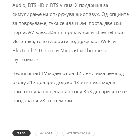
Audio, DTS HD и DTS Virtual X поддршка за
симулирање на опкружувачкиот звук. Од опциите
за поврзување, тука се два HDMI порта, две USB
порта, AV влез, 3.5mm приклучок и Ethernet порт.
Исто така, телевизорите поддржуваат Wi-Fi и
Bluetooth 5.0, како и Miracast и Chromecast
функциите.
Redmi Smart TV моделот од 32 инчи има цена од
околу 217 долари, додека 43-инчниот модел
пристигнува по цена од околу 353 долари и ќе се
продава од 28. септември.
TAGS
#XIAOMI
#ТЕЛЕВИЗОРИ