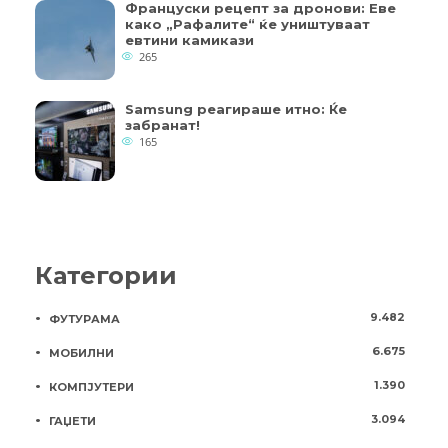
Француски рецепт за дронови: Еве
како „Рафалите“ ќе уништуваат
евтини камикази
265
Samsung реагираше итно: Ќе
забранат!
165
Категории
9.482
ФУТУРАМА
6.675
МОБИЛНИ
1.390
КОМПЈУТЕРИ
3.094
ГАЏЕТИ