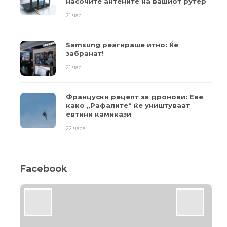
насочите антените на вашиот рутер
21 час
Samsung реагираше итно: Ќе
забранат!
21 час
Француски рецепт за дронови: Еве
како „Рафалите“ ќе уништуваат
евтини камикази
22 часа
Facebook