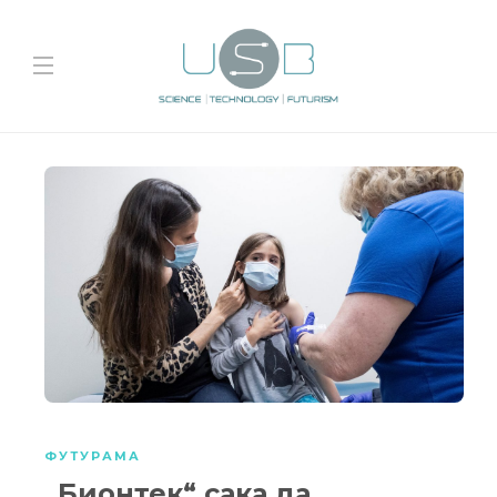
ФУТУРАМА
„Бионтек“ сака да