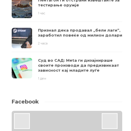
Пентагон ги отстрани извештаите за
тестирање оружје
1 час
Признал дека продавал „бели лаги“,
заработил повеќе од милион долари
2 часа
Суд во САД: Meta ги дизајнираше
своите производи да предизвикаат
зависност кај младите луѓе
1 ден
Facebook