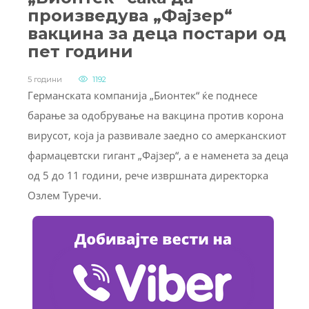
произведува „Фајзер“
вакцина за деца постари од
пет години
5 години
1192
Германската компанија „Бионтек“ ќе поднесе
барање за одобрување на вакцина против корона
вирусот, која ја развивале заедно со амерканскиот
фармацевтски гигант „Фајзер“, а е наменета за деца
од 5 до 11 години, рече извршната директорка
Озлем Туречи.