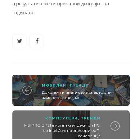
а резултатите ќе ги претстави до крајот на
годината.
МОБИЛНИ
,
ТРЕНДИ
Доколку ги имате овие смартфони,
заменете ги веднаш!
КОМПЈУТЕРИ
,
ТРЕНДИ
MSI PRO DP21 е компактен десктоп PC,
со Intel Core процесори од 11.
генерација