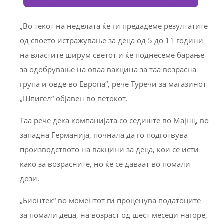
„Во текот на неделата ќе ги предадеме резултатите
од своето истражување за деца од 5 до 11 години
на властите ширум светот и ќе поднесеме барање
за одобрување на оваа вакцина за таа возрасна
група и овде во Европа“, рече Туречи за магазинот
„Шпигел“ објавен во петокот.
Таа рече дека компанијата со седиште во Мајнц, во
западна Германија, почнала да го подготвува
производството на вакцини за деца, кои се исти
како за возрасните, но ќе се даваат во помали
дози.
„Бионтек“ во моментот ги проценува податоците
за помали деца, на возраст од шест месеци нагоре,