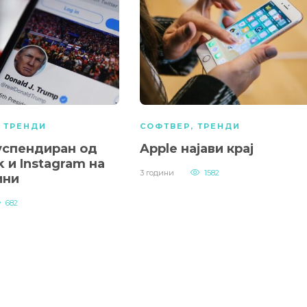
,
ТРЕНДИ
СОФТВЕР
,
ТРЕНДИ
успендиран од
Apple најави крај
 и Instagram на
3 години
1582
ини
682