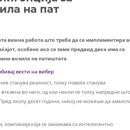
ила на пат
та важна работа што треба да се имплементира в
ќајот, особено ако се земе предвид дека има се
зани возила на патиштата
обивај вести на вибер
ние станува реалност, толку повеќе станува
 вткаена во него, од кои некои се толку напредни шт
 Пред околу десет години, никој не можеше да замисл
is, компанија која се занимава со интелигентно