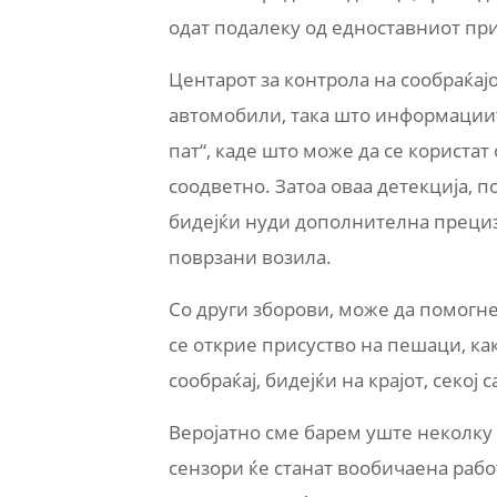
одат подалеку од едноставниот пр
Центарот за контрола на сообраќај
автомобили, така што информациите
пат“, каде што може да се користат
соодветно. Затоа оваа детекција, 
бидејќи нуди дополнителна преци
поврзани возила.
Со други зборови, може да помогне 
се открие присуство на пешаци, ка
сообраќај, бидејќи на крајот, секој
Веројатно сме барем уште неколку
сензори ќе станат вообичаена работа