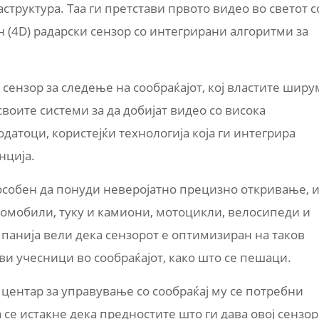
структура. Таа ги претстави првото видео во светот с
 (4D) радарски сензор со интегрирани алгоритми за
 сензор за следење на сообраќајот, кој властите ширу
своите системи за да добијат видео со висока
одатоци, користејќи технологија која ги интегрира
нција.
пособен да понуди неверојатно прецизно откривање, 
втомобили, туку и камиони, мотоцикли, велосипеди и
панија вели дека сензорот е оптимизиран на таков
и учесници во сообраќајот, како што се пешаци.
 центар за управување со сообраќај му се потребни
 се истакне дека предностите што ги дава овој сензор