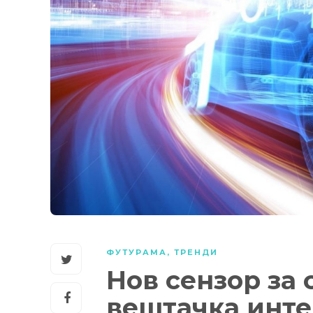
ФУТУРАМА
,
ТРЕНДИ
Нов сензор за 
вештачка инте