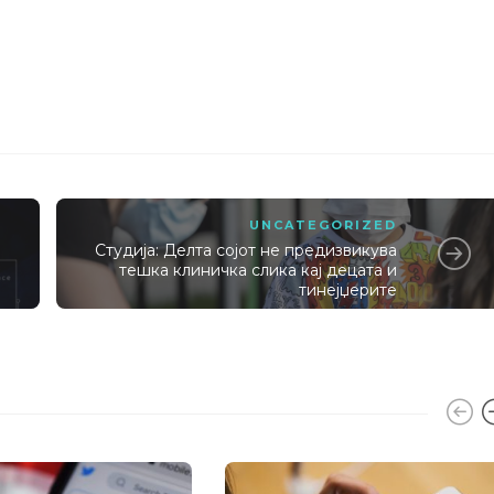
UNCATEGORIZED
Студија: Делта сојот не предизвикува
тешка клиничка слика кај децата и
тинејџерите