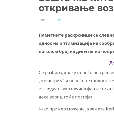
откривање воз
5 години
979
Паметните раскрсници се следна
однос на оптимизација на сообра
поголем број на дигитално повр
Д
Се разбира, колку повеќе ова реше
„мејнстрим“ и повеќе технологија е
изгледаат како научна фантастика.
дека воопшто ќе постојат.
Како пример може да ја земете Iter