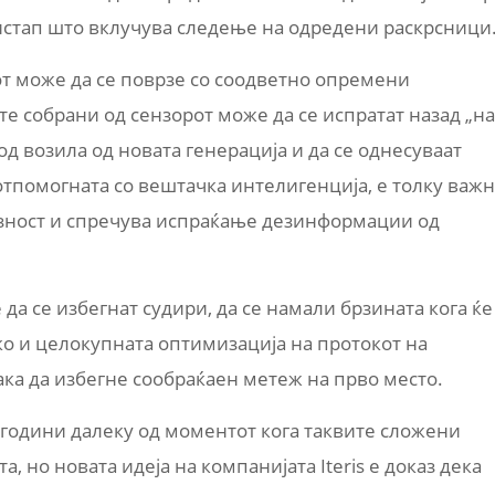
истап што вклучува следење на одредени раскрсници
от може да се поврзе со соодветно опремени
 собрани од сензорот може да се испратат назад „на
 од возила од новата генерација и да се однесуваат
потпомогната со вештачка интелигенција, е толку важ
зност и спречува испраќање дезинформации од
да се избегнат судири, да се намали брзината кога ќе
ко и целокупната оптимизација на протокот на
 сака да избегне сообраќаен метеж на прво место.
 години далеку од моментот кога таквите сложени
, но новата идеја на компанијата Iteris е доказ дека