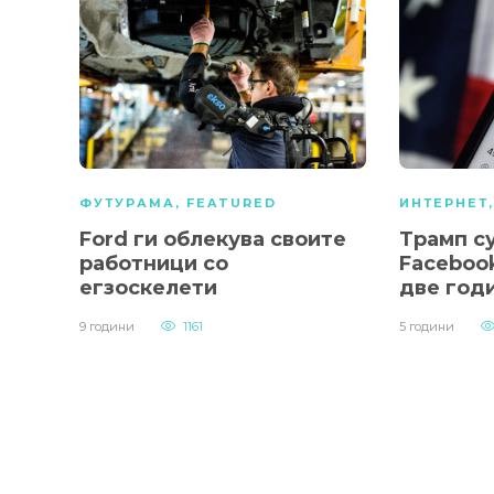
ФУТУРАМА
,
FEATURED
ИНТЕРНЕТ
Ford ги облекува своите
Трамп с
работници со
Facebook
егзоскелети
две год
9 години
1161
5 години