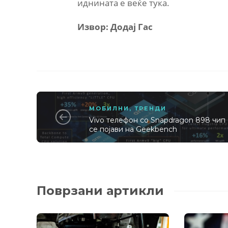
иднината е веќе тука.
Извор: Додај Гас
МОБИЛНИ
,
ТРЕНДИ
Vivo телефон со Snapdragon 898 чип
се појави на Geekbench
Поврзани артикли