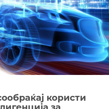
сообраќај користи
лигенција за