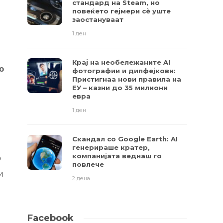
стандард на Steam, но
повеќето гејмери ​​сè уште
заостануваат
1 ден
Крај на необележаните AI
о
фотографии и дипфејкови:
Пристигнаа нови правила на
ЕУ – казни до 35 милиони
евра
1 ден
Скандал со Google Earth: AI
генерираше кратер,
компанијата веднаш го
о
повлече
и
2 дена
Facebook