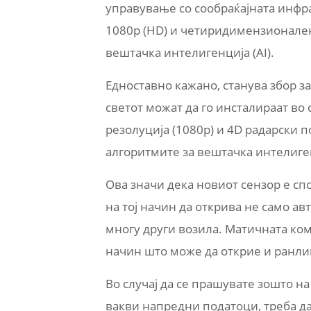
управување со сообраќајната инфра
1080p (HD) и четиридимензионален
вештачка интелигенција (AI).
Едноставно кажано, станува збор за
светот можат да го инсталираат во 
резолуција (1080p) и 4D радарски п
алгоритмите за вештачка интелиге
Ова значи дека новиот сензор е с
на тој начин да открива не само а
многу други возила. Матичната ком
начин што може да открие и ранлив
Во случај да се прашувате зошто на
вакви напредни податоци, треба да