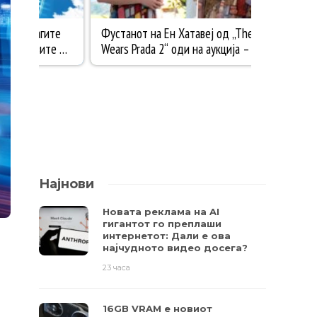
Најнови
Новата реклама на AI
гигантот го преплаши
интернетот: Дали е ова
најчудното видео досега?
23 часа
16GB VRAM е новиот