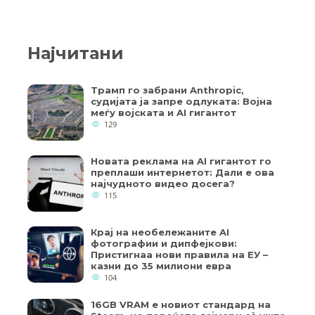
Најчитани
Трамп го забрани Anthropic,
судијата ја запре одлуката: Војна
меѓу војската и AI гигантот
129
Новата реклама на AI гигантот го
преплаши интернетот: Дали е ова
најчудното видео досега?
115
Крај на необележаните AI
фотографии и дипфејкови:
Пристигнаа нови правила на ЕУ –
казни до 35 милиони евра
104
16GB VRAM е новиот стандард на