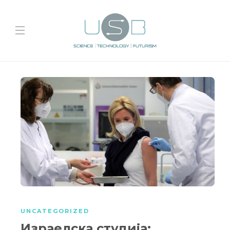
UNCATEGORIZED
Израелска студија: