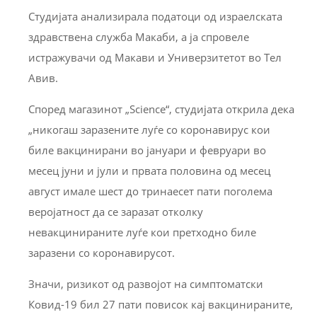
Студијата анализирала податоци од израелската
здравствена служба Макаби, а ја спровеле
истражувачи од Макави и Универзитетот во Тел
Авив.
Според магазинот „Science“, студијата открила дека
„никогаш заразените луѓе со коронавирус кои
биле вакцинирани во јануари и февруари во
месец јуни и јули и првата половина од месец
август имале шест до тринаесет пати поголема
веројатност да се заразат отколку
невакцинираните луѓе кои претходно биле
заразени со коронавирусот.
Значи, ризикот од развојот на симптоматски
Ковид-19 бил 27 пати повисок кај вакцинираните,