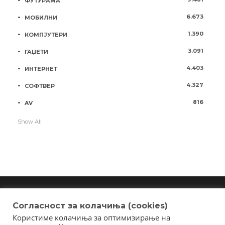
ФУТУРАМА
6.673
МОБИЛНИ
1.390
КОМПЈУТЕРИ
3.091
ГАЏЕТИ
4.403
ИНТЕРНЕТ
4.327
СОФТВЕР
816
AV
Show All
Согласност за колачиња (cookies)
Користиме колачиња за оптимизирање на
Copyright © 2018 - Member of IAB Macedonia