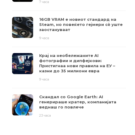
7 часа
16GB VRAM е новиот стандард на
Steam, но повеќето гејмери ​​сè уште
заостануваат
9 часа
Крај на необележаните AI
фотографии и дипфејкови:
Пристигнаа нови правила на ЕУ –
казни до 35 милиони евра
9 часа
Скандал со Google Earth: AI
генерираше кратер, компанијата
веднаш го повлече
23 часа