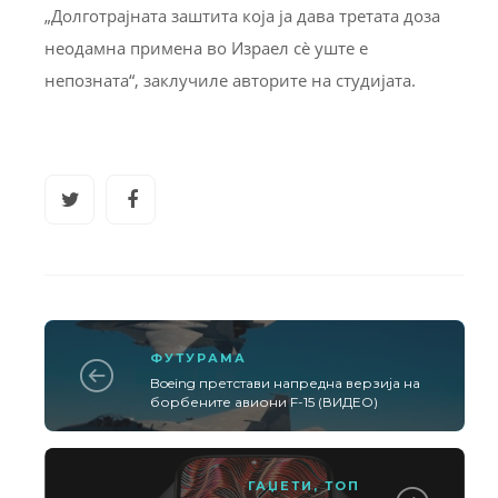
„Долготрајната заштита која ја дава третата доза
неодамна примена во Израел сè уште е
непозната“, заклучиле авторите на студијата.
ФУТУРАМА
Boeing претстави напредна верзија на
борбените авиони F-15 (ВИДЕО)
ГАЏЕТИ
,
ТОП