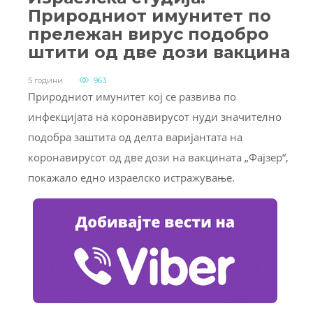
Природниот имунитет по
прележан вирус подобро
штити од две дози вакцина
5 години
963
Природниот имунитет кој се развива по
инфекцијата на коронавирусот нуди значително
подобра заштита од делта варијантата на
коронавирусот од две дози на вакцината „Фајзер“,
покажало едно израелско истражување.