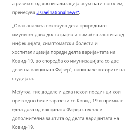
а ризикот од хоспитализација осум пати поголем,
пренесува
„Israelnationalnews“
.
„Оваа анализа покажува дека природниот
имунитет дава долготрајна и помоќна заштита од
инфекцијата, симптоматски болести и
хоспиталицазија поради делта варијантата на
Ковид-19, во споредба со имунизацијата со две
дози на вакцината Фајзер“, напишале авторите на
студијата.
Меѓутоа, тие додале и дека некои поединци кои
претходно биле заразени со Ковид-19 и примиле
една доза од вакцината Фајзер стекнале
дополнителна заштита од делта варијантата на
Ковид-19.