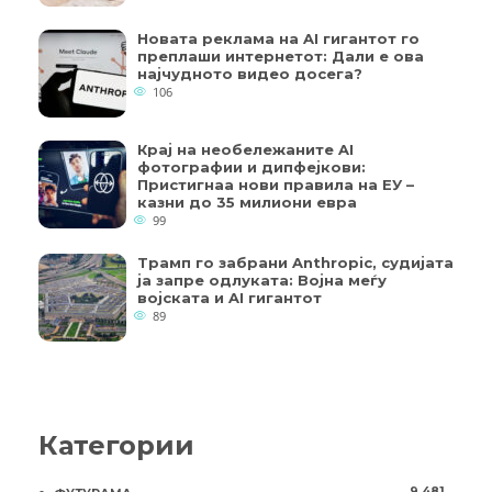
Новата реклама на AI гигантот го
преплаши интернетот: Дали е ова
најчудното видео досега?
106
Крај на необележаните AI
фотографии и дипфејкови:
Пристигнаа нови правила на ЕУ –
казни до 35 милиони евра
99
Трамп го забрани Anthropic, судијата
ја запре одлуката: Војна меѓу
војската и AI гигантот
89
Категории
9.481