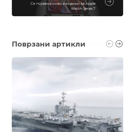
Се појавија нови рендери за Apple
Watch Series 7
Поврзани артикли