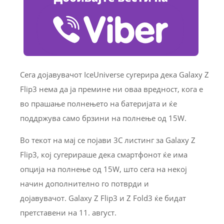
Сега дојавувачот IceUniverse сугерира дека Galaxy Z
Flip3 нема да ја премине ни оваа вредност, кога е
во прашање полнењето на батеријата и ќе
поддржува само брзини на полнење од 15W.
Во текот на мај се појави 3C листинг за Galaxy Z
Flip3, кој сугерираше дека смартфонот ќе има
опција на полнење од 15W, што сега на некој
начин дополнително го потврди и
дојавувачот. Galaxy Z Flip3 и Z Fold3 ќе бидат
претставени на 11. август.