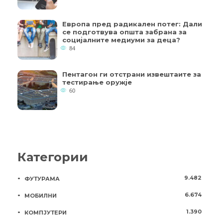
Европа пред радикален потег: Дали
се подготвува општа забрана за
социјалните медиуми за деца?
84
Пентагон ги отстрани извештаите за
тестирање оружје
60
Категории
9.482
ФУТУРАМА
6.674
МОБИЛНИ
1.390
КОМПЈУТЕРИ