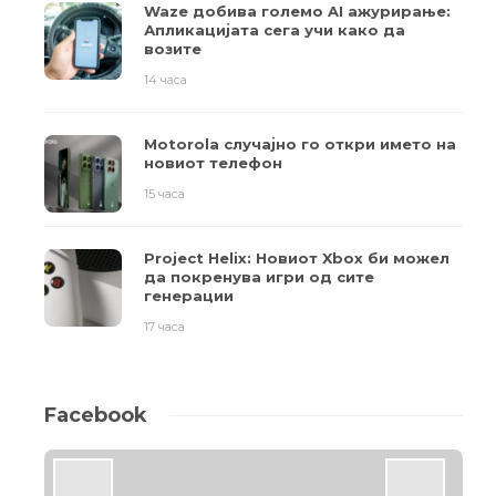
Waze добива големо AI ажурирање:
Апликацијата сега учи како да
возите
14 часа
Motorola случајно го откри името на
новиот телефон
15 часа
Project Helix: Новиот Xbox би можел
да покренува игри од сите
генерации
17 часа
Facebook