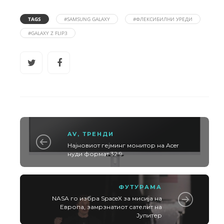
TAGS
#SAMSUNG GALAXY
#ФЛЕКСИБИЛНИ УРЕДИ
#GALAXY Z FLIP3
AV
,
ТРЕНДИ
Најновиот гејминг монитор на Acer
нуди формат 32:9
ФУТУРАМА
NASA го избра SpaceX за мисија на
Европа, замрзнатиот сателит на
Јупитер