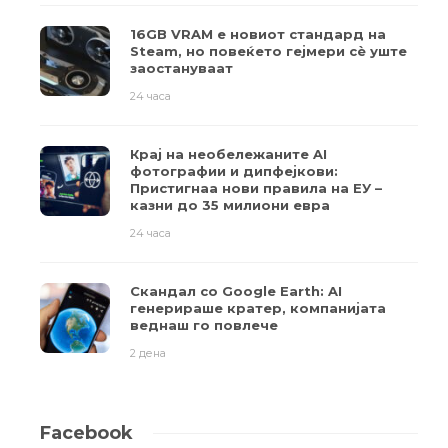
16GB VRAM е новиот стандард на
Steam, но повеќето гејмери ​​сè уште
заостануваат
24 часа
Крај на необележаните AI
фотографии и дипфејкови:
Пристигнаа нови правила на ЕУ –
казни до 35 милиони евра
24 часа
Скандал со Google Earth: AI
генерираше кратер, компанијата
веднаш го повлече
2 дена
Facebook