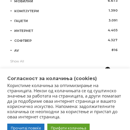
6.673
МОБИЛНИ
1.390
КОМПЈУТЕРИ
3.091
ГАЏЕТИ
4.403
ИНТЕРНЕТ
4.327
СОФТВЕР
816
AV
Show All
Согласност за колачиња (cookies)
Користиме колачиња за оптимизирање на
страницата. Некои од колачињата се од суштинско
значење за работата на страницата, а други помагаат
да ја подобриме оваа интернет страница и вашето
корисничко искуство. Напомена: задолжителните
колачиња се неопходни за користење и пристап до
оваа интернет страница.
Copyright © 2018 - Member of IAB Macedonia
Member of Clip Media Group / 2017
Прочитај повеќе
Прифати колачиња