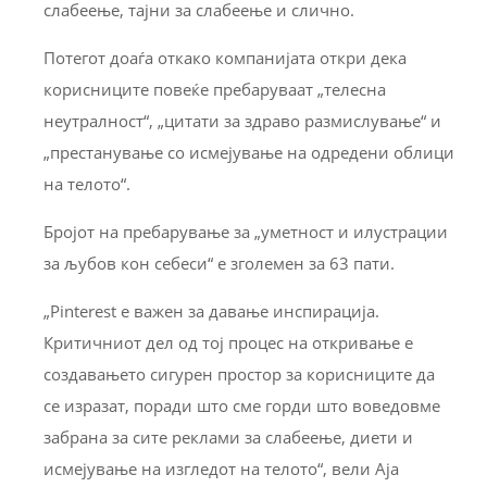
слабеење, тајни за слабеење и слично.
Потегот доаѓа откако компанијата откри дека
корисниците повеќе пребаруваат „телесна
неутралност“, „цитати за здраво размислување“ и
„престанување со исмејување на одредени облици
на телото“.
Бројот на пребарување за „уметност и илустрации
за љубов кон себеси“ е зголемен за 63 пати.
„Pinterest е важен за давање инспирација.
Критичниот дел од тој процес на откривање е
создавањето сигурен простор за корисниците да
се изразат, поради што сме горди што воведовме
забрана за сите реклами за слабеење, диети и
исмејување на изгледот на телото“, вели Аја