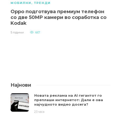
МОБИЛНИ
,
ТРЕНДИ
Oppo подготвува премиум телефон
со две 50MP камери во соработка со
Kodak
5 години
667
Најнови
Новата реклама на AI гигантот го
преплаши интернетот: Дали е ова
најчудното видео досега?
23 часа