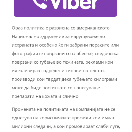
Оваа политика е развиена со американското
Национално здружение за нарушување во
исхраната и особено ќе ги забрани пораките или
фотографиите поврзани со слабеење, сведочења
поврзани со губење во тежината, реклами кои
идеализираат одредени типови на телото,
производи кои тврдат дека губењето килограми
може да биде постигнато со нанесување
препарати на кожата и слично.
Промената на политиката на компанијата не се
однесува на корисничките профили кои имаат
милиони следачи, а кои промовираат слаби луѓе,