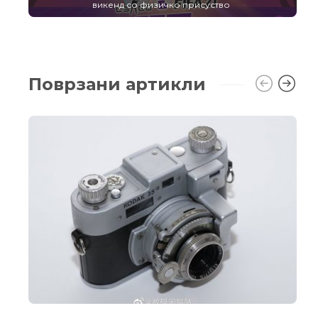
викенд со физичко присуство
Поврзани артикли