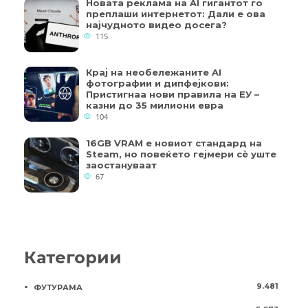
Новата реклама на AI гигантот го
преплаши интернетот: Дали е ова
најчудното видео досега?
115
Крај на необележаните AI
фотографии и дипфејкови:
Пристигнаа нови правила на ЕУ –
казни до 35 милиони евра
104
16GB VRAM е новиот стандард на
Steam, но повеќето гејмери ​​сè уште
заостануваат
67
Категории
9.481
ФУТУРАМА