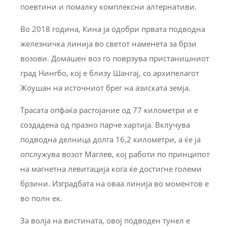
поевтини и помалку комплексни алтернативи.
Во 2018 година, Кина ја одобри првата подводна
железничка линија во светот наменета за брзи
возови. Домашен воз го поврзува пристанишниот
град Нингбо, кој е близу Шангај, со архипелагот
Жоушан на источниот брег на азиската земја.
Трасата опфаќа растојание од 77 километри и е
создадена од празно парче хартија. Вклучува
подводна делница долга 16,2 километри, а ќе ја
опслужува возот Маглев, кој работи по принципот
на магнетна левитација кога ќе достигне големи
брзини. Изградбата на оваа линија во моментов е
во полн ек.
За волја на вистината, овој подводен тунел е