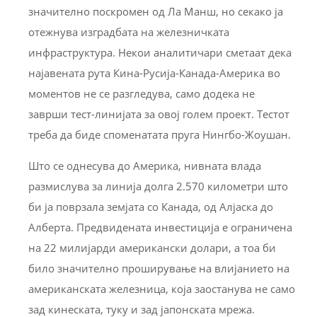
значително поскромен од Ла Манш, но секако ја
отежнува изградбата на железничката
инфраструктура. Некои аналитичари сметаат дека
најавената рута Кина-Русија-Канада-Америка во
моментов не се разгледува, само додека не
заврши тест-линијата за овој голем проект. Тестот
треба да биде споменатата пруга Нингбо-Жoушан.
Што се однесува до Америка, нивната влада
размислува за линија долга 2.570 километри што
би ја поврзала земјата со Канада, од Алјаска до
Алберта. Предвидената инвестиција е ограничена
на 22 милијарди американски долари, а тоа би
било значително проширување на влијанието на
американската железница, која заостанува не само
зад кинеската, туку и зад јапонската мрежа.