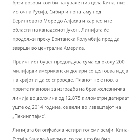
брзи возови кои би патувале низ цела Кина, низ
источна Русија, Сибир и понатаму под
Беринговото Море до Алјаска и карпестите
области на канадскиот Јукон. Линијата ќе
продолжи преку Британска Колумбија пред да
заврши во централна Америка.
Првичниот буџет предвидува сума од околу 200
милијарди американски долари со цел оваа идеја
на крајот и да се спроведе. Планот не е нов, а
првите планови за изградба на брза железничка
линија во должина од 12.875 километри датираат
уште од 2014 година, се вели во извештајот на
„Пекинг тајмс“.
Линијата би опфаќала четири големи земји, Кина-
Русија-Канада-Америка, со тоа што би бил