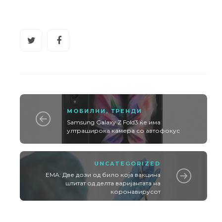
МОБИЛНИ
,
ТРЕНДИ
Samsung Galaxy Z Fold3 ќе има
ултраширока камера со автофокус
UNCATEGORIZED
EMA: Две дози од било која вакцина
штитат од делта варијантата на
коронавирусот