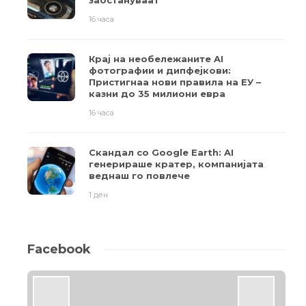
заостануваат
16 часа
Крај на необележаните AI
фотографии и дипфејкови:
Пристигнаа нови правила на ЕУ –
казни до 35 милиони евра
16 часа
Скандал со Google Earth: AI
генерираше кратер, компанијата
веднаш го повлече
1 ден
Facebook