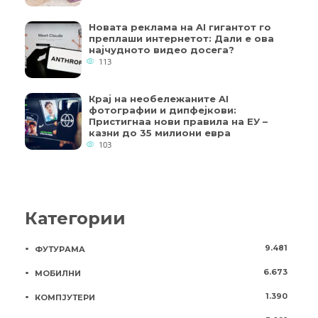
Новата реклама на AI гигантот го
преплаши интернетот: Дали е ова
најчудното видео досега?
113
Крај на необележаните AI
фотографии и дипфејкови:
Пристигнаа нови правила на ЕУ –
казни до 35 милиони евра
103
Категории
9.481
ФУТУРАМА
6.673
МОБИЛНИ
1.390
КОМПЈУТЕРИ