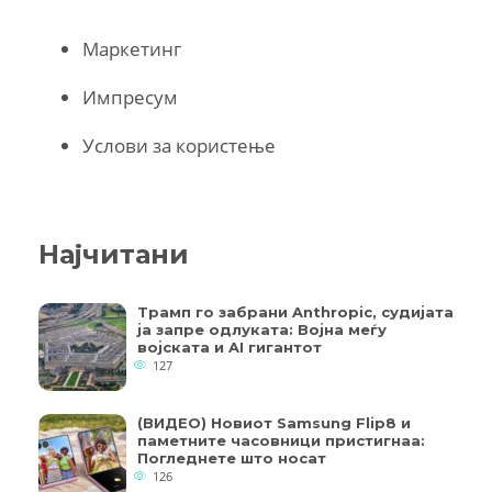
Маркетинг
Импресум
Услови за користење
Најчитани
Трамп го забрани Anthropic, судијата
ја запре одлуката: Војна меѓу
војската и AI гигантот
127
(ВИДЕО) Новиот Samsung Flip8 и
паметните часовници пристигнаа:
Погледнете што носат
126