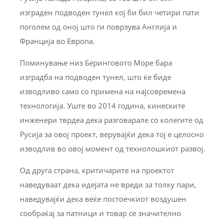
изграден подводен тунел кој би бил четири пати
поголем од оној што ги поврзува Англија и
Франција во Европа.
Поминување низ Беринговото Море бара
изградба на подводен тунел, што ќе биде
изводливо само со примена на најсовремена
технологија. Уште во 2014 година, кинеските
инженери тврдеа дека разговарале со колегите од
Русија за овој проект, верувајќи дека тој е целосно
изводлив во овој момент од технолошкиот развој.
Од друга страна, критичарите на проектот
наведуваат дека идејата не вреди за толку пари,
наведувајќи дека веќе постоечкиот воздушен
сообраќај за патници и товар се значително