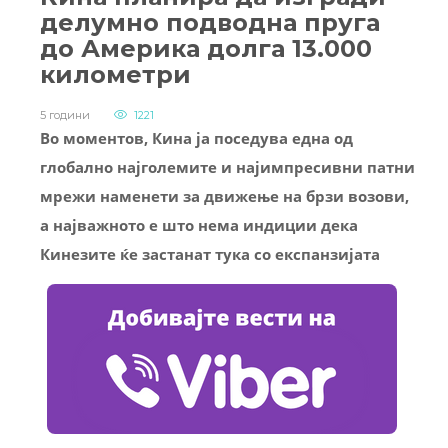
делумно подводна пруга
до Америка долга 13.000
километри
5 години
1221
Во моментов, Кина ја поседува една од
глобално најголемите и најимпресивни патни
мрежи наменети за движење на брзи возови,
а најважното е што нема индиции дека
Кинезите ќе застанат тука со експанзијата