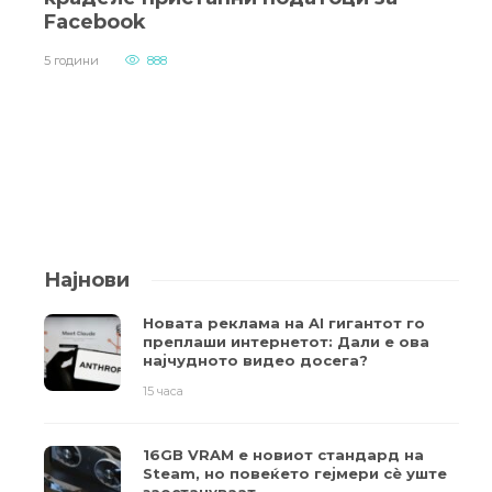
Facebook
5 години
888
Најнови
Новата реклама на AI гигантот го
преплаши интернетот: Дали е ова
најчудното видео досега?
15 часа
16GB VRAM е новиот стандард на
Steam, но повеќето гејмери ​​сè уште