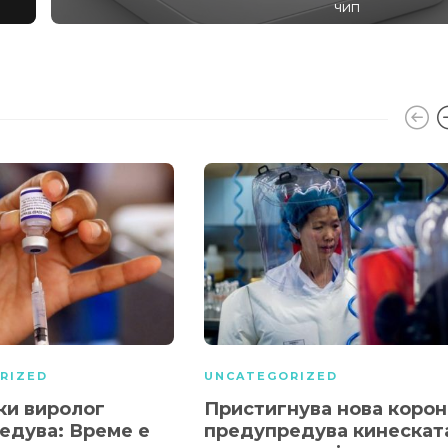
чип
RIZED
UNCATEGORIZED
ки виролог
Пристигнува нова корон
едува: Време е
предупредува кинескат