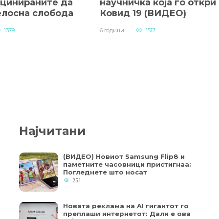
кцинираните да
научничка која го откри
елосна слобода
Ковид 19 (ВИДЕО)
1379
6 години
1517
Најчитани
(ВИДЕО) Новиот Samsung Flip8 и
паметните часовници пристигнаа:
Погледнете што носат
251
Новата реклама на AI гигантот го
преплаши интернетот: Дали е ова