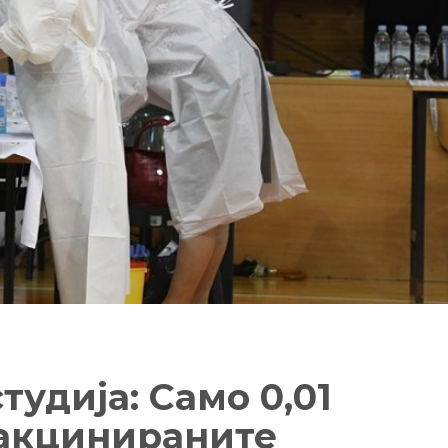
удија: Само 0,01
вакцинираните