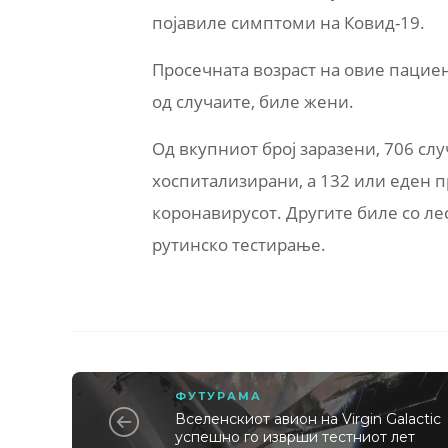
појавиле симптоми на Ковид-19.
Просечната возраст на овие пациен
од случаите, биле жени.
Од вкупниот број заразени, 706 сл
хоспитализирани, а 132 или еден 
коронавирусот. Другите биле со л
рутинско тестирање.
ФУТУРАМА
Вселенскиот авион на Virgin Galactic
успешно го изврши тестниот лет