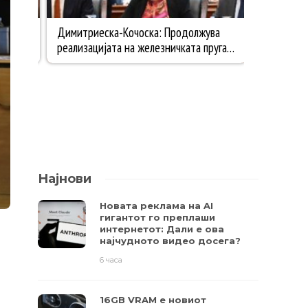
Најнови
Новата реклама на AI
гигантот го преплаши
интернетот: Дали е ова
најчудното видео досега?
6 часа
16GB VRAM е новиот