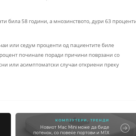
ти била 58 години, а мнозинството, дури 63 процент
учаи или седум проценти од пациентите биле
процент починале поради причини поврзани со
есни или асимптоматски случаи откриени преку
КОМПЈУТЕРИ
,
ТРЕНДИ
Новиот Mac Mini може да биде
потенок, со повеќе портови и M1X