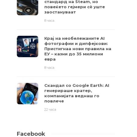
стандард на Steam, но
повеќето гејмери ​​сè уште
заостануваат
8 часа
Крај на необележаните AI
фотографии и дипфејкови:
Пристигнаа нови правила на
ЕУ – казни до 35 милиони
евра
8 часа
Скандал со Google Earth: AI
генерираше кратер,
компанијата веднаш го
повлече
22 часа
Facebook