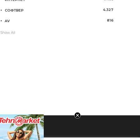
4.327
СОФТВЕР
816
AV
Show All