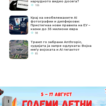
најчудното видео досега?
106
Крај на необележаните AI
фотографии и дипфејкови:
Пристигнаа нови правила на ЕУ –
казни до 35 милиони евра
98
Трамп го забрани Anthropic,
судијата ја запре одлуката: Војна
меѓу војската и AI гигантот
85