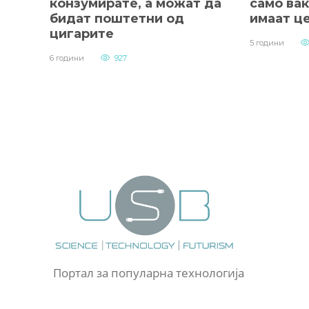
конзумирате, а можат да
само ва
бидат поштетни од
имаат ц
цигарите
5 години
6 години
927
Портал за популарна технологија