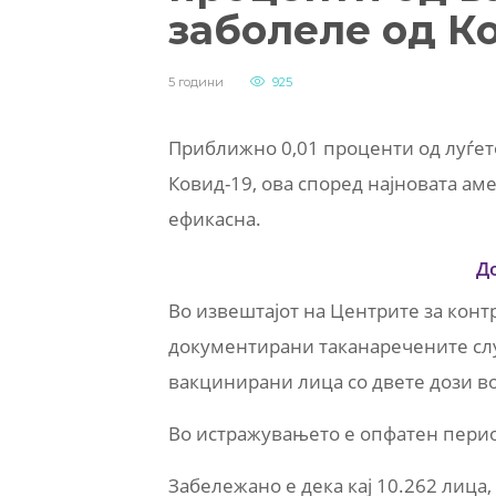
заболеле од К
5 години
925
Приближно 0,01 проценти од луѓет
Ковид-19, ова според најновата ам
ефикасна.
Д
Во извештајот на Центрите за конт
документирани таканаречените слу
вакцинирани лица со двете дози в
Во истражувањето е опфатен период
Забележано е дека кај 10.262 лица,