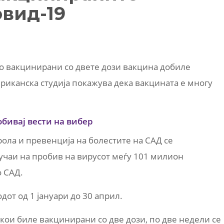
овид-19
о вакцинирани со двете дози вакцина добиле
ериканска студија покажува дека вакцината е многу
обивај вести на вибер
рола и превенција на болестите на САД се
чаи на пробив на вирусот меѓу 101 милион
о САД.
от од 1 јануари до 30 април.
 кои биле вакцинирани со две дози, по две недели се