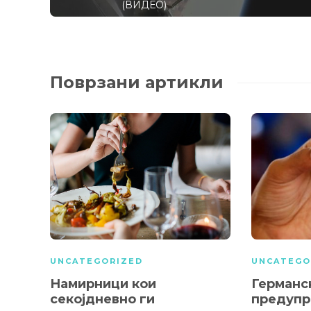
(ВИДЕО)
Поврзани артикли
UNCATEGORIZED
UNCATEGO
Намирници кои
Германс
секојдневно ги
предупр