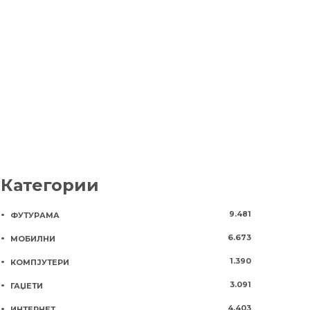
сте имале коронавирус!
ефикасни, 
носете мас
6 години
1762
6 години
179
Категории
9.481
ФУТУРАМА
6.673
МОБИЛНИ
1.390
КОМПЈУТЕРИ
3.091
ГАЏЕТИ
4.403
ИНТЕРНЕТ