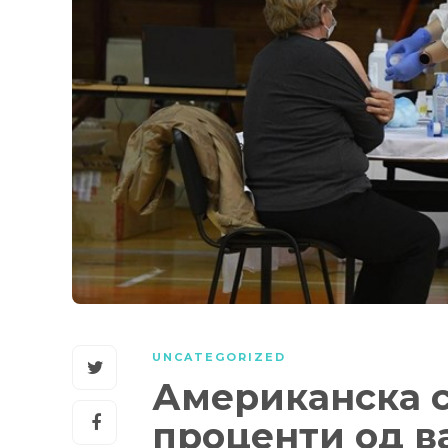
UNCATEGORIZED
Американска ст
проценти од 