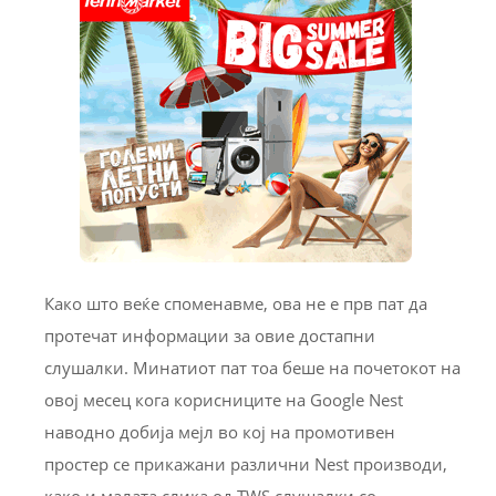
Како што веќе споменавме, ова не е прв пат да
протечат информации за овие достапни
слушалки. Минатиот пат тоа беше на почетокот на
овој месец кога корисниците на Google Nest
наводно добија мејл во кој на промотивен
простер се прикажани различни Nest производи,