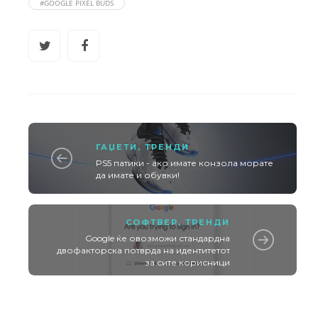
#GOOGLE PIXEL BUDS
ГАЏЕТИ
,
ТРЕНДИ
PS5 патики - ако имате конзола морате
да имате и обувки!
СОФТВЕР
,
ТРЕНДИ
Google ќе овозможи стандардна
двофакторска потврда на идентитетот
за сите корисници