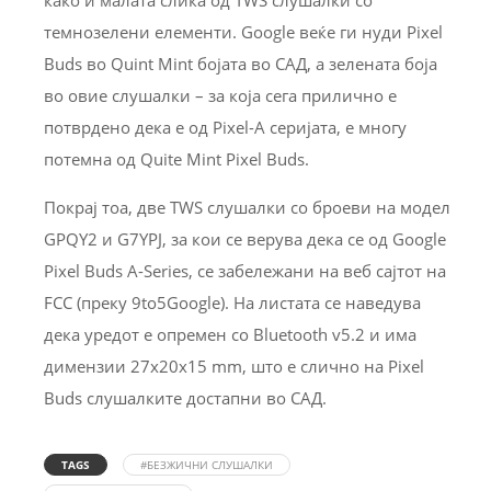
како и малата слика од TWS слушалки со
темнозелени елементи. Google веќе ги нуди Pixel
Buds во Quint Mint бојата во САД, а зелената боја
во овие слушалки – за која сега прилично е
потврдено дека е од Pixel-A серијата, е многу
потемна од Quite Mint Pixel Buds.
Покрај тоа, две TWS слушалки со броеви на модел
GPQY2 и G7YPJ, за кои се верува дека се од Google
Pixel Buds A-Series, се забележани на веб сајтот на
FCC (преку 9to5Google). На листата се наведува
дека уредот е опремен со Bluetooth v5.2 и има
димензии 27x20x15 mm, што е слично на Pixel
Buds слушалките достапни во САД.
TAGS
#БЕЗЖИЧНИ СЛУШАЛКИ