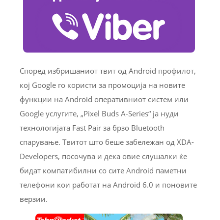
Според избришаниот твит од Android профилот,
кој Google го користи за промоција на новите
функции на Android оперативниот систем или
Google услугите, „Pixel Buds A-Series“ ја нуди
технологијата Fast Pair за брзо Bluetooth
спарување. Твитот што беше забележан од XDA-
Developers, посочува и дека овие слушалки ќе
бидат компатибилни со сите Android паметни
телефони кои работат на Android 6.0 и поновите
верзии.