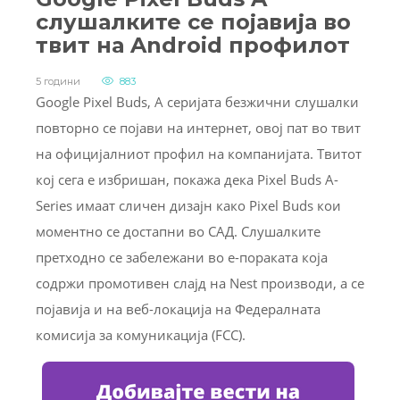
слушалките се појавија во
твит на Android профилот
5 години
883
Google Pixel Buds, A серијата безжични слушалки
повторно се појави на интернет, овој пат во твит
на официјалниот профил на компанијата. Твитот
кој сега е избришан, покажа дека Pixel Buds A-
Series имаат сличен дизајн како Pixel Buds кои
моментно се достапни во САД. Слушалките
претходно се забележани во е-пораката која
содржи промотивен слајд на Nest производи, а се
појавија и на веб-локација на Федералната
комисија за комуникација (FCC).