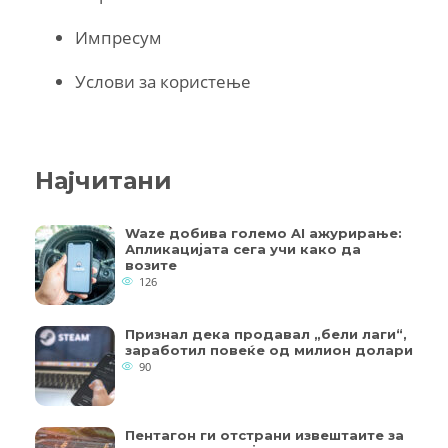
Импресум
Услови за користење
Најчитани
Waze добива големо AI ажурирање:
Апликацијата сега учи како да
возите
126
Признал дека продавал „бели лаги“,
заработил повеќе од милион долари
90
Пентагон ги отстрани извештаите за