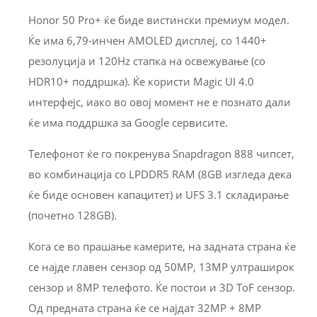
Honor 50 Pro+ ќе биде вистински премиум модел.
Ќе има 6,79-инчен AMOLED дисплеј, со 1440+
резолуција и 120Hz стапка на освежување (со
HDR10+ поддршка). Ќе користи Magic UI 4.0
интерфејс, иако во овој момент не е познато дали
ќе има поддршка за Google сервисите.
Телефонот ќе го покренува Snapdragon 888 чипсет,
во комбинација со LPDDR5 RAM (8GB изгледа дека
ќе биде основен капацитет) и UFS 3.1 складирање
(почетно 128GB).
Кога се во прашање камерите, на задната страна ќе
се најде главен сензор од 50MP, 13MP ултраширок
сензор и 8MP телефото. Ќе постои и 3D ToF сензор.
Од предната страна ќе се најдат 32MP + 8MP