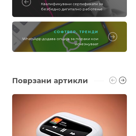
Квалификувани сертификати за
безбедно дигитално работење
СОФТВЕР
,
ТРЕНДИ
WhatsApp додава опција за пораки кои
исчезнуваат
Поврзани артикли