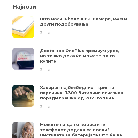
Најнови
Што носи iPhone Air 2: Камери, RAM и
други подобрувања
3 часа
Доаѓа нов OnePlus премиум уред –
но тешко дека ќе можете да го
купите
3 часа
Хакиран најбезбедниот крипто
паричник: 1.300 биткоини исчезнаа
поради грешка од 2021 година
3 часа
Можете ли да го користите
телефонот додека се полни?
Вистината за батеријата што ќе ве