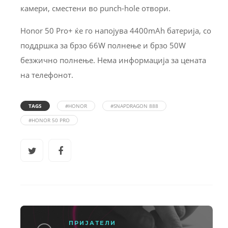
камери, сместени во punch-hole отвори.
Honor 50 Pro+ ќе го напојува 4400mAh батерија, со
поддршка за брзо 66W полнење и брзо 50W
безжично полнење. Нема информација за цената
на телефонот.
TAGS
#HONOR
#SNAPDRAGON 888
#HONOR 50 PRO
ПРИЈАТЕЛИ