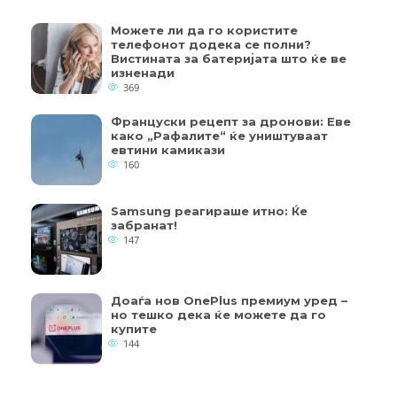
Можете ли да го користите
телефонот додека се полни?
Вистината за батеријата што ќе ве
изненади
369
Француски рецепт за дронови: Еве
како „Рафалите“ ќе уништуваат
евтини камикази
160
Samsung реагираше итно: Ќе
забранат!
147
Доаѓа нов OnePlus премиум уред –
но тешко дека ќе можете да го
купите
144