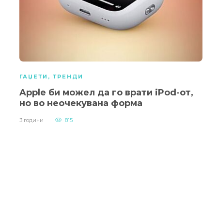
ГАЏЕТИ
,
ТРЕНДИ
Apple би можел да го врати iPod-от,
но во неочекувана форма
3 години
815