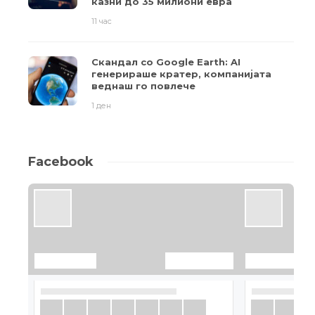
казни до 35 милиони евра
11 час
Скандал со Google Earth: AI
генерираше кратер, компанијата
веднаш го повлече
1 ден
Facebook