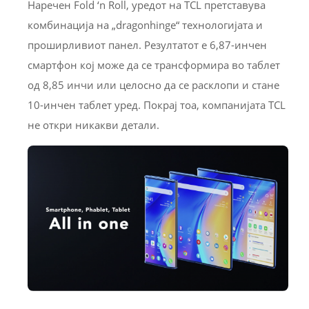
Наречен Fold ‘n Roll, уредот на TCL претставува
комбинација на „dragonhinge“ технологијата и
проширливиот панел. Резултатот е 6,87-инчен
смартфон кој може да се трансформира во таблет
од 8,85 инчи или целосно да се расклопи и стане
10-инчен таблет уред. Покрај тоа, компанијата TCL
не откри никакви детали.