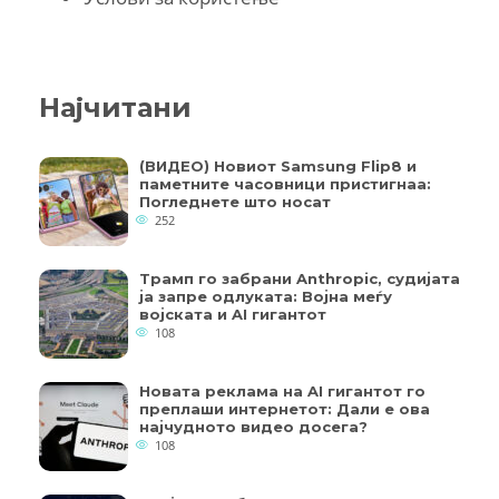
Најчитани
(ВИДЕО) Новиот Samsung Flip8 и
паметните часовници пристигнаа:
Погледнете што носат
252
Трамп го забрани Anthropic, судијата
ја запре одлуката: Војна меѓу
војската и AI гигантот
108
Новата реклама на AI гигантот го
преплаши интернетот: Дали е ова
најчудното видео досега?
108