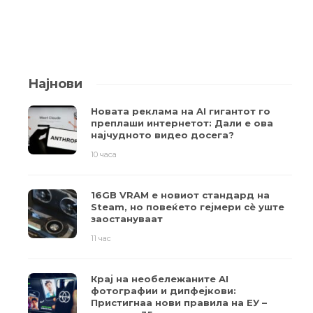
Најнови
Новата реклама на AI гигантот го
преплаши интернетот: Дали е ова
најчудното видео досега?
10 часа
16GB VRAM е новиот стандард на
Steam, но повеќето гејмери ​​сè уште
заостануваат
11 час
Крај на необележаните AI
фотографии и дипфејкови:
Пристигнаа нови правила на ЕУ –