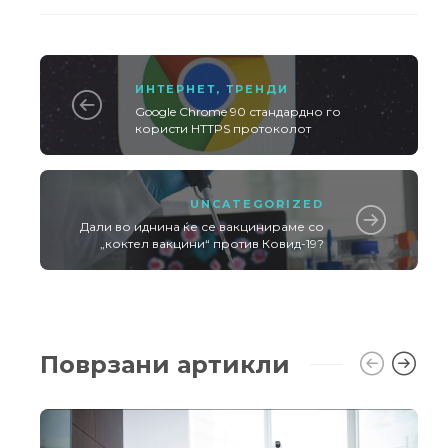
ИНТЕРНЕТ
,
ТРЕНДИ
Google Chrome 90 стандардно го
користи HTTPS протоколот
UNCATEGORIZED
Дали во иднина ќе се вакцинираме со
„коктел вакцини“ против Ковид-19?
Поврзани артикли