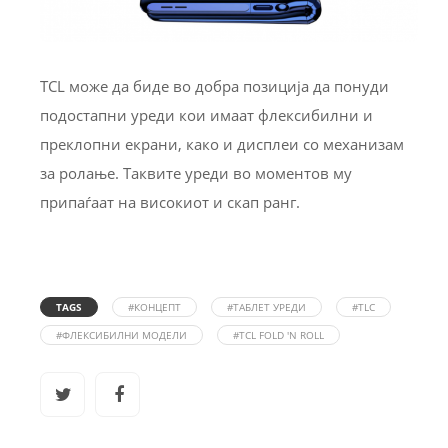
TCL може да биде во добра позиција да понуди
подостапни уреди кои имаат флексибилни и
преклопни екрани, како и дисплеи со механизам
за ролање. Таквите уреди во моментов му
припаѓаат на високиот и скап ранг.
TAGS
#КОНЦЕПТ
#ТАБЛЕТ УРЕДИ
#TLC
#ФЛЕКСИБИЛНИ МОДЕЛИ
#TCL FOLD 'N ROLL